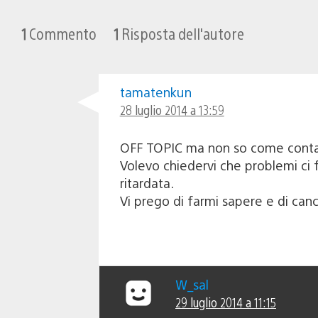
1
Commento
1
Risposta dell'autore
tamatenkun
28 luglio 2014 a 13:59
OFF TOPIC ma non so come contatt
Volevo chiedervi che problemi c
ritardata.
Vi prego di farmi sapere e di ca
W_sal
29 luglio 2014 a 11:15