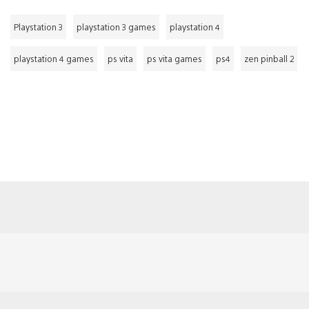
Playstation 3
playstation 3 games
playstation 4
playstation 4 games
ps vita
ps vita games
ps4
zen pinball 2