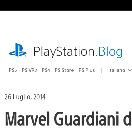
Salta
al
contenuto
playstation.com
PlayStation
.Blog
PS5
PS VR2
PS4
PS Store
PS Plus
Italiano
Seleziona
Regione
una
attuale:
Regione
26 Luglio, 2014
Marvel Guardiani d