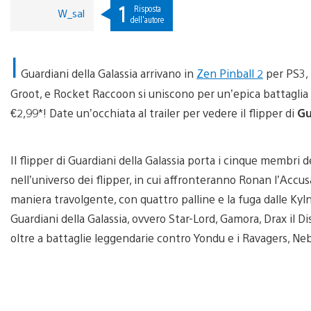
1
Risposta
W_sal
dell'autore
I
Guardiani della Galassia arrivano in
Zen Pinball 2
per PS3, 
Groot, e Rocket Raccoon si uniscono per un’epica battaglia gala
€2,99*! Date un’occhiata al trailer per vedere il flipper di
Gu
Il flipper di Guardiani della Galassia porta i cinque membri d
nell’universo dei flipper, in cui affronteranno Ronan l’Accusat
maniera travolgente, con quattro palline e la fuga dalle Kyl
Guardiani della Galassia, ovvero Star-Lord, Gamora, Drax il Di
oltre a battaglie leggendarie contro Yondu e i Ravagers, Ne