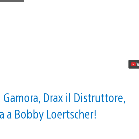
Guardiani
della
Galassia
approda
in
Zen
Pinball
2
la
prossima
settimana
 Gamora, Drax il Distruttore,
a a Bobby Loertscher!