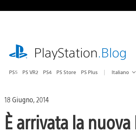
Salta
al
contenuto
playstation.com
PlayStation
.Blog
PS5
PS VR2
PS4
PS Store
PS Plus
Italiano
Seleziona
Regione
una
attuale:
Regione
18 Giugno, 2014
È arrivata la nuov