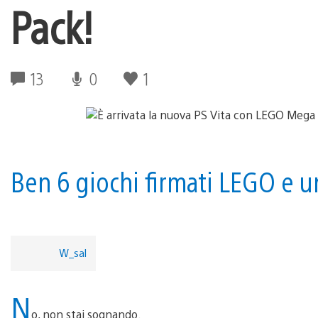
Pack!
13
0
1
Ben 6 giochi firmati LEGO e 
W_sal
N
o, non stai sognando.