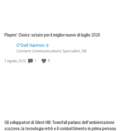
Players’ Choice: votate per il miglior nuovo di luglio 2026
O’Dell Harmon Jr.
Content Communications Specialist, SIE
1
8
Data
3 Agosto, 2026
di
pubblicazione:
Gli sviluppatori di Silent Hill: Townfall parlano dell’ambientazione
scozzese, la tecnologia retrò e il combattimento in prima persona