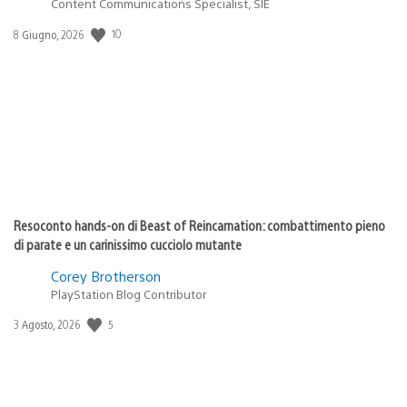
Content Communications Specialist, SIE
10
Data
8 Giugno, 2026
di
pubblicazione:
Resoconto hands-on di Beast of Reincarnation: combattimento pieno
di parate e un carinissimo cucciolo mutante
Corey Brotherson
PlayStation Blog Contributor
5
Data
3 Agosto, 2026
di
pubblicazione: