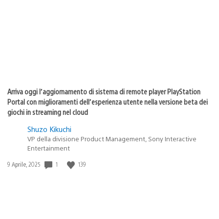
pubblicazione:
Arriva oggi l’aggiornamento di sistema di remote player PlayStation
Portal con miglioramenti dell’esperienza utente nella versione beta dei
giochi in streaming nel cloud
Shuzo Kikuchi
VP della divisione Product Management, Sony Interactive
Entertainment
1
139
Data
9 Aprile, 2025
di
pubblicazione: