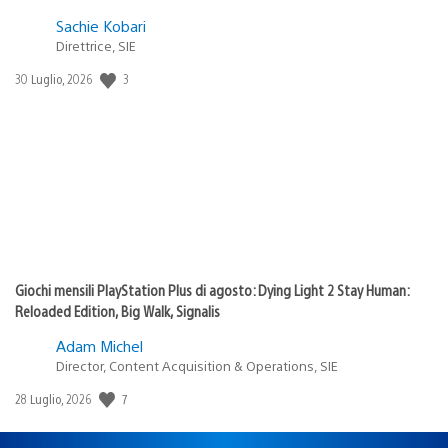
Sachie Kobari
Direttrice, SIE
3
Data
30 Luglio, 2026
di
pubblicazione:
Giochi mensili PlayStation Plus di agosto: Dying Light 2 Stay Human:
Reloaded Edition, Big Walk, Signalis
Adam Michel
Director, Content Acquisition & Operations, SIE
7
Data
28 Luglio, 2026
di
pubblicazione: