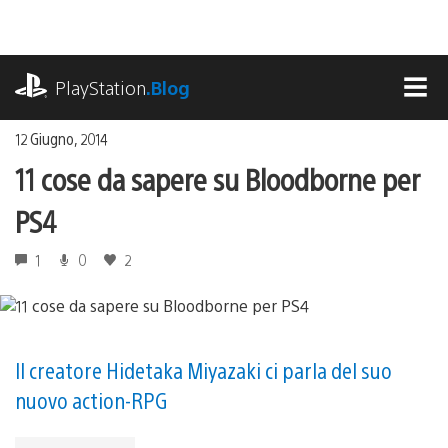
Salta
al
contenuto
playstation.com
PlayStation
.Blog
MEN
12 Giugno, 2014
11 cose da sapere su Bloodborne per
PS4
1
0
2
Il creatore Hidetaka Miyazaki ci parla del suo
nuovo action-RPG