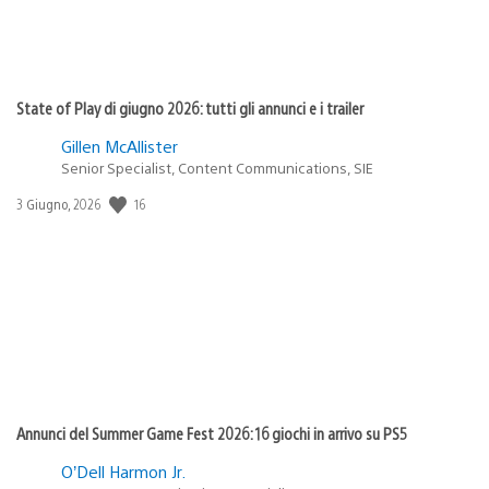
State of Play di giugno 2026: tutti gli annunci e i trailer
Gillen McAllister
Senior Specialist, Content Communications, SIE
16
Data
3 Giugno, 2026
di
pubblicazione:
Annunci del Summer Game Fest 2026: 16 giochi in arrivo su PS5
O’Dell Harmon Jr.