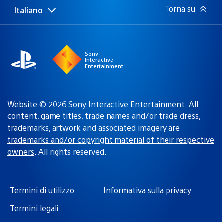
Torna su
Italiano
Seleziona
Regione
una
attuale:
Regione
Sony
Interactive
Entertainment
Website © 2026 Sony Interactive Entertainment. All
content, game titles, trade names and/or trade dress,
trademarks, artwork and associated imagery are
trademarks and/or copyright material of their respective
owners
. All rights reserved.
Termini di utilizzo
Informativa sulla privacy
Termini legali