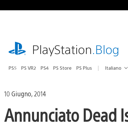
Salta
al
contenuto
playstation.com
PlayStation
.Blog
PS5
PS VR2
PS4
PS Store
PS Plus
Italiano
Seleziona
Regione
una
attuale:
Regione
10 Giugno, 2014
Annunciato Dead Is