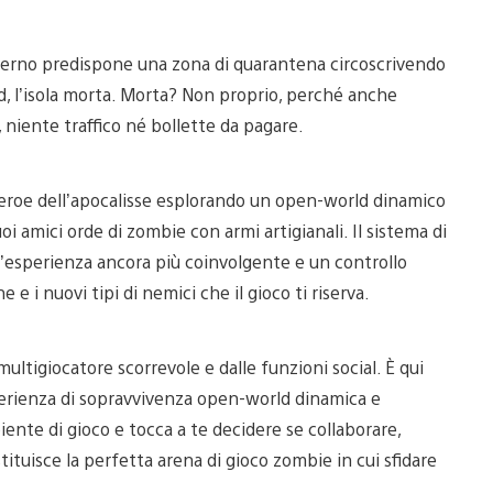
governo predispone una zona di quarantena circoscrivendo
nd, l’isola morta. Morta? Non proprio, perché anche
 niente traffico né bollette da pagare.
o eroe dell’apocalisse esplorando un open-world dinamico
oi amici orde di zombie con armi artigianali. Il sistema di
’esperienza ancora più coinvolgente e un controllo
e i nuovi tipi di nemici che il gioco ti riserva.
 multigiocatore scorrevole e dalle funzioni social. È qui
sperienza di sopravvivenza open-world dinamica e
nte di gioco e tocca a te decidere se collaborare,
tuisce la perfetta arena di gioco zombie in cui sfidare