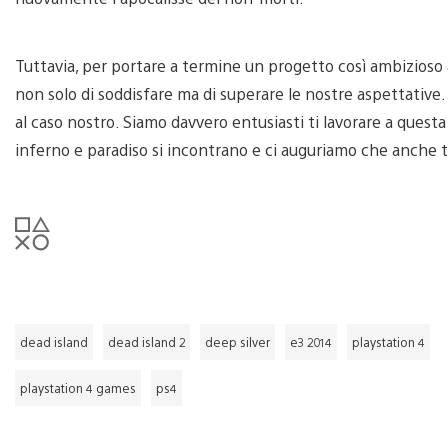
Tuttavia, per portare a termine un progetto così ambizioso
non solo di soddisfare ma di superare le nostre aspettative
al caso nostro. Siamo davvero entusiasti ti lavorare a quest
inferno e paradiso si incontrano e ci auguriamo che anche t
dead island
dead island 2
deep silver
e3 2014
playstation 4
playstation 4 games
ps4