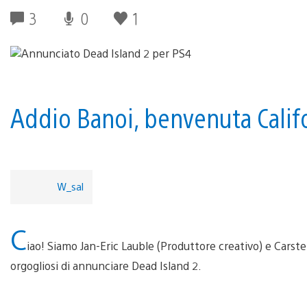
3
0
1
Addio Banoi, benvenuta Calif
W_sal
C
iao! Siamo Jan-Eric Lauble (Produttore creativo) e Cars
orgogliosi di annunciare Dead Island 2.