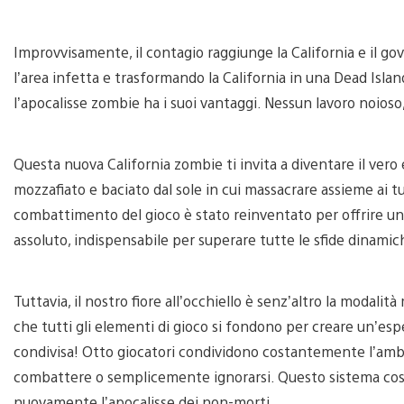
Improvvisamente, il contagio raggiunge la California e il 
l’area infetta e trasformando la California in una Dead Isla
l’apocalisse zombie ha i suoi vantaggi. Nessun lavoro noioso,
Questa nuova California zombie ti invita a diventare il ver
mozzafiato e baciato dal sole in cui massacrare assieme ai tu
combattimento del gioco è stato reinventato per offrire un
assoluto, indispensabile per superare tutte le sfide dinamiche 
Tuttavia, il nostro fiore all’occhiello è senz’altro la modalità
che tutti gli elementi di gioco si fondono per creare un’e
condivisa! Otto giocatori condividono costantemente l’ambie
combattere o semplicemente ignorarsi. Questo sistema costi
nuovamente l’apocalisse dei non-morti.