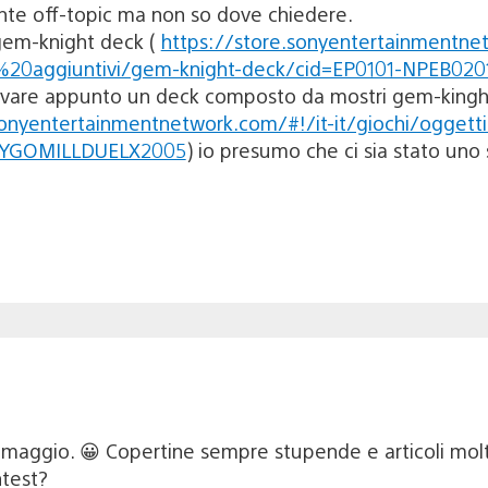
te off-topic ma non so dove chiedere.
 gem-knight deck (
https://store.sonyentertainmentne
o%20aggiuntivi/gem-knight-deck/cid=EP0101-NPEB0
 trovare appunto un deck composto da mostri gem-king
sonyentertainmentnetwork.com/#!/it-it/giochi/ogget
0-YGOMILLDUELX2005
) io presumo che ci sia stato uno
10 maggio. 😀 Copertine sempre stupende e articoli molto
ntest?