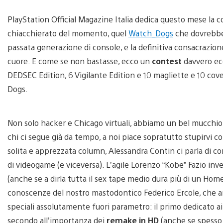
PlayStation Official Magazine Italia dedica questo mese la c
chiacchierato del momento, quel
Watch_Dogs
che dovrebbe 
passata generazione di console, e la definitiva consacrazion
cuore. E come se non bastasse, ecco un
contest
davvero ecc
DEDSEC Edition, 6 Vigilante Edition e 10 magliette e 10 c
Dogs.
Non solo hacker e Chicago virtuali, abbiamo un bel mucchio 
chi ci segue già da tempo, a noi piace sopratutto stupirvi c
solita e apprezzata column, Alessandra Contin ci parla di co
di videogame (e viceversa). L’agile Lorenzo “Kobe” Fazio inve
(anche se a dirla tutta il sex tape medio dura più di un Home
conoscenze del nostro mastodontico Federico Ercole, che ar
speciali assolutamente fuori parametro: il primo dedicato a
secondo all’importanza dei
remake in HD
(anche se spesso