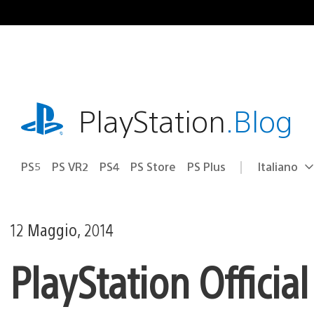
Salta
al
contenuto
playstation.com
PlayStation
.Blog
PS5
PS VR2
PS4
PS Store
PS Plus
Italiano
Seleziona
Regione
una
attuale:
Regione
12 Maggio, 2014
PlayStation Officia