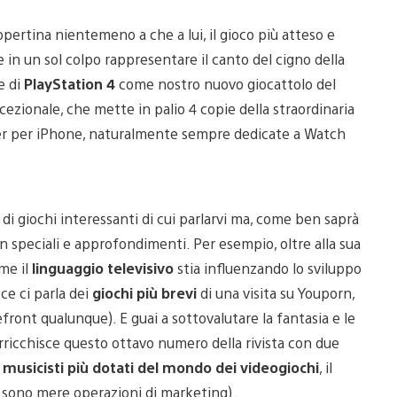
opertina nientemeno a che a lui, il gioco più atteso e
in un sol colpo rappresentare il canto del cigno della
e di
PlayStation 4
come nostro nuovo giocattolo del
ezionale, che mette in palio 4 copie della straordinaria
over per iPhone, naturalmente sempre dedicate a Watch
di giochi interessanti di cui parlarvi ma, come ben saprà
on speciali e approfondimenti. Per esempio, oltre alla sua
me il
linguaggio televisivo
stia influenzando lo sviluppo
ce ci parla dei
giochi più brevi
di una visita su Youporn,
front qualunque). E guai a sottovalutare la fantasia e le
ricchisce questo ottavo numero della rivista con due
i
musicisti più dotati del mondo dei videogiochi
, il
 sono mere operazioni di marketing).