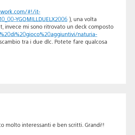
twork.com/#!/it-
2010_00-YGOMILLDUELX2006
), una volta
ht, invece mi sono ritrovato un deck composto
ti%20di%20gioco%20aggiuntivi/naturia-
 scambio tra i due dlc. Potete fare qualcosa
 molto interessanti e ben scritti. Grandi!!