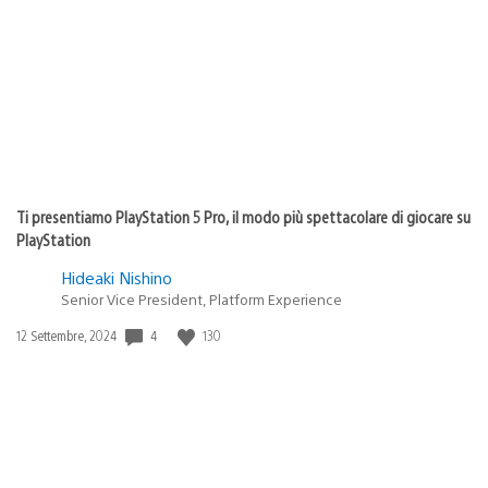
Ti presentiamo PlayStation 5 Pro, il modo più spettacolare di giocare su
PlayStation
Hideaki Nishino
Senior Vice President, Platform Experience
4
130
Data
12 Settembre, 2024
di
pubblicazione: