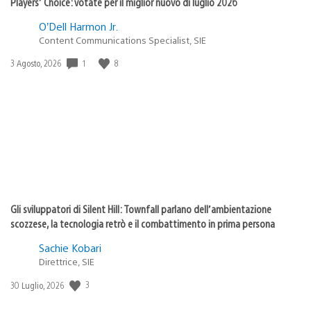
Players’ Choice: votate per il miglior nuovo di luglio 2026
O’Dell Harmon Jr.
Content Communications Specialist, SIE
1
8
Data
3 Agosto, 2026
di
pubblicazione:
Gli sviluppatori di Silent Hill: Townfall parlano dell’ambientazione
scozzese, la tecnologia retrò e il combattimento in prima persona
Sachie Kobari
Direttrice, SIE
3
Data
30 Luglio, 2026
di
pubblicazione: