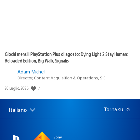
Giochi mensili PlayStation Plus di agosto: Dying Light 2 Stay Human:
Reloaded Edition, Big Walk, Signalis
Adam Michel
Director, Content Acquisition & Operations, SIE
7
Data
28 Luglio, 2026
di
pubblicazione:
Torna su
Italiano
Seleziona
Regione
una
attuale:
Regione
Sony