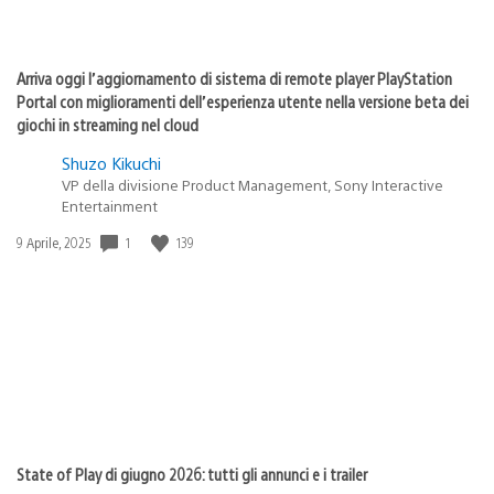
Arriva oggi l’aggiornamento di sistema di remote player PlayStation
Portal con miglioramenti dell’esperienza utente nella versione beta dei
giochi in streaming nel cloud
Shuzo Kikuchi
VP della divisione Product Management, Sony Interactive
Entertainment
1
139
Data
9 Aprile, 2025
di
pubblicazione:
State of Play di giugno 2026: tutti gli annunci e i trailer