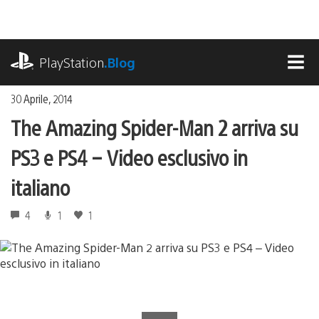
Salta
al
contenuto
playstation.com
PlayStation
.Blog
MEN
30 Aprile, 2014
The Amazing Spider-Man 2 arriva su
PS3 e PS4 – Video esclusivo in
italiano
4
1
1