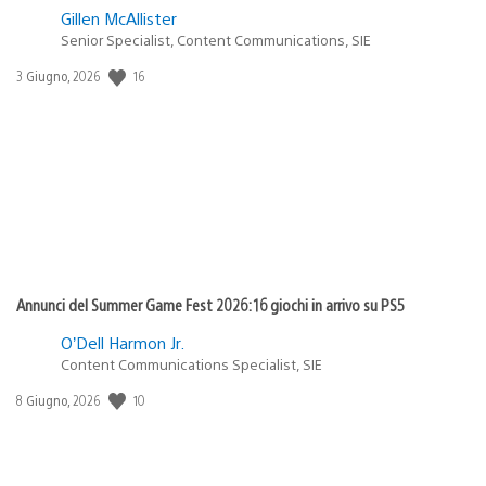
Gillen McAllister
Senior Specialist, Content Communications, SIE
16
Data
3 Giugno, 2026
di
pubblicazione:
Annunci del Summer Game Fest 2026: 16 giochi in arrivo su PS5
O’Dell Harmon Jr.
Content Communications Specialist, SIE
10
Data
8 Giugno, 2026
di
pubblicazione: