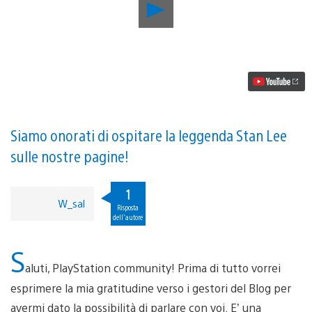
Riproduci
video
The
Amazing
Spider-
Man
2
arriva
su
PS3
e
Siamo onorati di ospitare la leggenda Stan Lee
PS4
sulle nostre pagine!
–
Video
esclusivo
1
in
W_sal
italiano
Risposta
dell'autore
S
aluti, PlayStation community! Prima di tutto vorrei
esprimere la mia gratitudine verso i gestori del Blog per
avermi dato la possibilità di parlare con voi. E’ una