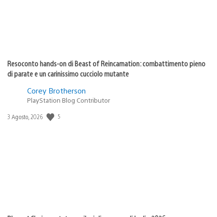
Resoconto hands-on di Beast of Reincarnation: combattimento pieno
di parate e un carinissimo cucciolo mutante
Corey Brotherson
PlayStation Blog Contributor
5
Data
3 Agosto, 2026
di
pubblicazione: