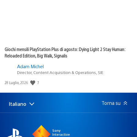
Giochi mensili PlayStation Plus di agosto: Dying Light 2 Stay Human:
Reloaded Edition, Big Walk, Signalis
Adam Michel
Director, Content Acquisition & Operations, SIE
7
Data
28 Luglio, 2026
di
pubblicazione:
Torna su
Italiano
Seleziona
Regione
una
attuale:
Regione
Sony
Interactive