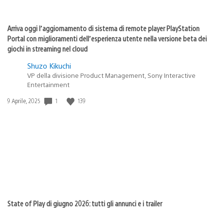
Arriva oggi l’aggiornamento di sistema di remote player PlayStation
Portal con miglioramenti dell’esperienza utente nella versione beta dei
giochi in streaming nel cloud
Shuzo Kikuchi
VP della divisione Product Management, Sony Interactive
Entertainment
1
139
Data
9 Aprile, 2025
di
pubblicazione:
State of Play di giugno 2026: tutti gli annunci e i trailer