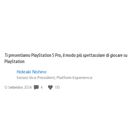
Ti presentiamo PlayStation 5 Pro, il modo più spettacolare di giocare su
PlayStation
Hideaki Nishino
Senior Vice President, Platform Experience
4
130
Data
12 Settembre, 2024
di
pubblicazione: