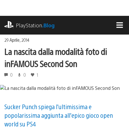
Salta
al
contenuto
playstation.com
PlayStation
.Blog
MEN
29 Aprile, 2014
La nascita dalla modalità foto di
inFAMOUS Second Son
0
0
1
Sucker Punch spiega l'ultimissima e
popolarissima aggiunta all'epico gioco open
world su PS4