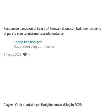
Resoconto hands-on di Beast of Reincarnation: combattimento pieno
di parate e un carinissimo cucciolo mutante
Corey Brotherson
PlayStation Blog Contributor
5
Data
3 Agosto, 2026
di
pubblicazione:
Players’ Choice: votate per il miglior nuovo di luglio 2026