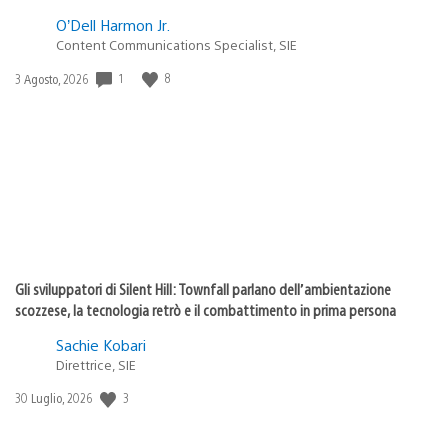
O’Dell Harmon Jr.
Content Communications Specialist, SIE
1
8
Data
3 Agosto, 2026
di
pubblicazione:
Gli sviluppatori di Silent Hill: Townfall parlano dell’ambientazione
scozzese, la tecnologia retrò e il combattimento in prima persona
Sachie Kobari
Direttrice, SIE
3
Data
30 Luglio, 2026
di
pubblicazione: