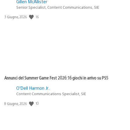
Gillen McAllister
Senior Specialist, Content Communications, SIE
16
Data
3 Giugno, 2026
di
pubblicazione:
Annunci del Summer Game Fest 2026: 16 giochi in arrivo su PS5
O’Dell Harmon Jr.
Content Communications Specialist, SIE
10
Data
8 Giugno, 2026
di
pubblicazione: