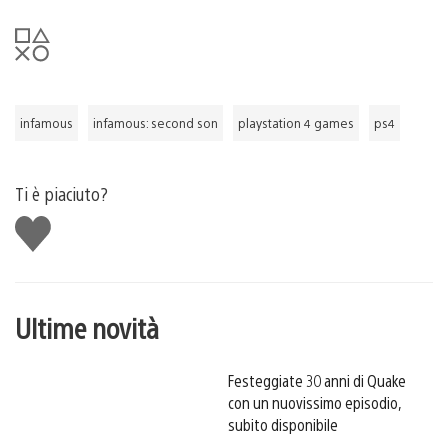
infamous
infamous: second son
playstation 4 games
ps4
Ti è piaciuto?
Mi
piace
Ultime novità
Festeggiate 30 anni di Quake
con un nuovissimo episodio,
subito disponibile