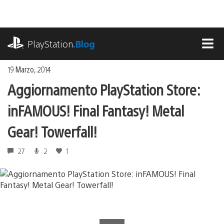
Salta
al
contenuto
playstation.com
PlayStation
.Blog
MEN
19 Marzo, 2014
Aggiornamento PlayStation Store:
inFAMOUS! Final Fantasy! Metal
Gear! Towerfall!
27
2
1