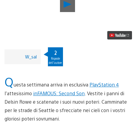
Riproduci
video
Aggiornamento
PlayStation
Store:
inFAMOUS!
Final
Fantasy!
Metal
Gear!
2
W_sal
Towerfall!
Risposte
dell'autore
Q
uesta settimana arriva in esclusiva
PlayStation 4
l’attesissimo
inFAMOUS: Second Son
. Vestite i panni di
Delsin Rowe e scatenate i suoi nuovi poteri. Camminate
per le strade di Seattle o sfrecciate nei cieli con i vostri
gloriosi poteri sovrumani.