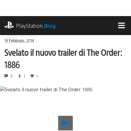
Salta
al
contenuto
playstation.com
PlayStation
.Blog
MEN
18 Febbraio, 2014
Svelato il nuovo trailer di The Order:
1886
9
1
1
Riproduci
video