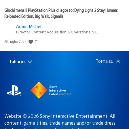
Giochi mensili PlayStation Plus di agosto: Dying Light 2 Stay Human:
Reloaded Edition, Big Walk, Signalis
Adam Michel
Director, Content Acquisition & Operations, SIE
7
Data
28 Luglio, 2026
di
pubblicazione:
Torna su
Italiano
Seleziona
Regione
una
attuale:
Regione
Sony
Interactive
Entertainment
Website © 2026 Sony Interactive Entertainment. All
content, game titles, trade names and/or trade dress,