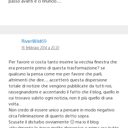
passo avanti e ci rinuncio….
RiverWild69
18 febbraio 2014 a 20:20
Per favore vi costa tanto inserire la vecchia finestra che
era presente primo di questa trasformazione? se
qualcuno la pensa come me per favore che parli,
altrimenti che dire….accetterò questa dispersione
totale di notizie che vengono pubblicate da tutti noi,
rassegnandomi e accentando il fatto che il blog, quello in
cui trovavo subito ogni notizia, non è più quello di una
volta..
Non credo di essere unico a pensare in modo negativo
circa l’eliminazione di quanto detto sopra.
Scusate il disturbo ovviamente 🙂 ma io il blog
attualmente lo trovo molto dispersivo e prima era tutto