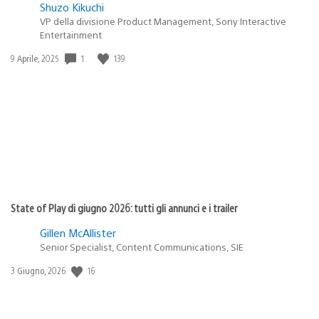
Shuzo Kikuchi
VP della divisione Product Management, Sony Interactive
Entertainment
1
139
Data
9 Aprile, 2025
di
pubblicazione:
State of Play di giugno 2026: tutti gli annunci e i trailer
Gillen McAllister
Senior Specialist, Content Communications, SIE
16
Data
3 Giugno, 2026
di
pubblicazione: