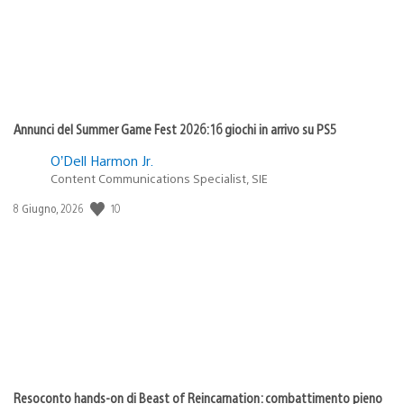
Annunci del Summer Game Fest 2026: 16 giochi in arrivo su PS5
O’Dell Harmon Jr.
Content Communications Specialist, SIE
10
Data
8 Giugno, 2026
di
pubblicazione:
Resoconto hands-on di Beast of Reincarnation: combattimento pieno