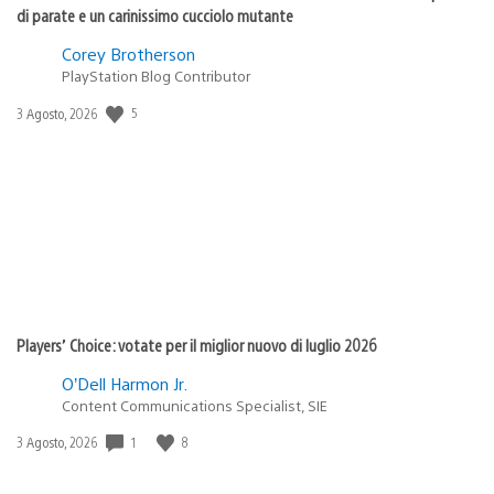
di parate e un carinissimo cucciolo mutante
Corey Brotherson
PlayStation Blog Contributor
5
Data
3 Agosto, 2026
di
pubblicazione:
Players’ Choice: votate per il miglior nuovo di luglio 2026
O’Dell Harmon Jr.
Content Communications Specialist, SIE
1
8
Data
3 Agosto, 2026
di
pubblicazione: