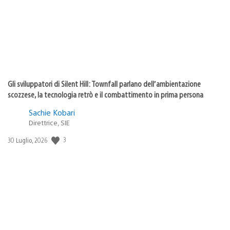
Gli sviluppatori di Silent Hill: Townfall parlano dell’ambientazione
scozzese, la tecnologia retrò e il combattimento in prima persona
Sachie Kobari
Direttrice, SIE
3
Data
30 Luglio, 2026
di
pubblicazione: