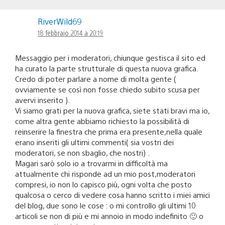
RiverWild69
18 febbraio 2014 a 20:19
Messaggio per i moderatori, chiunque gestisca il sito ed
ha curato la parte strutturale di questa nuova grafica.
Credo di poter parlare a nome di molta gente (
ovviamente se così non fosse chiedo subito scusa per
avervi inserito ).
Vi siamo grati per la nuova grafica, siete stati bravi ma io,
come altra gente abbiamo richiesto la possibilità di
reinserire la finestra che prima era presente,nella quale
erano inseriti gli ultimi commenti( sia vostri dei
moderatori, se non sbaglio, che nostri) .
Magari sarò solo io a trovarmi in difficoltà ma
attualmente chi risponde ad un mio post,moderatori
compresi, io non lo capisco più, ogni volta che posto
qualcosa o cerco di vedere cosa hanno scritto i miei amici
del blog, due sono le cose : o mi controllo gli ultimi 10
articoli se non di più e mi annoio in modo indefinito 🙂 o