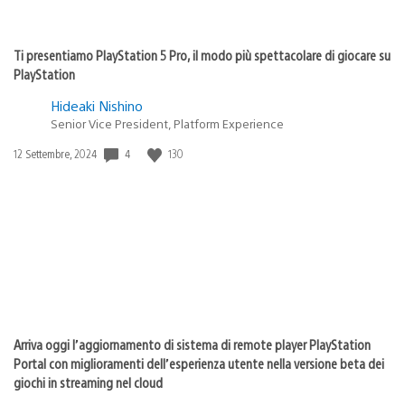
Ti presentiamo PlayStation 5 Pro, il modo più spettacolare di giocare su
PlayStation
Hideaki Nishino
Senior Vice President, Platform Experience
4
130
Data
12 Settembre, 2024
di
pubblicazione:
Arriva oggi l’aggiornamento di sistema di remote player PlayStation
Portal con miglioramenti dell’esperienza utente nella versione beta dei
giochi in streaming nel cloud