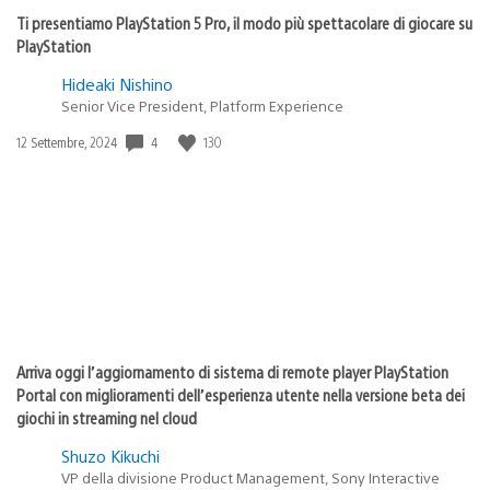
Ti presentiamo PlayStation 5 Pro, il modo più spettacolare di giocare su
PlayStation
Hideaki Nishino
Senior Vice President, Platform Experience
4
130
Data
12 Settembre, 2024
di
pubblicazione:
Arriva oggi l’aggiornamento di sistema di remote player PlayStation
Portal con miglioramenti dell’esperienza utente nella versione beta dei
giochi in streaming nel cloud
Shuzo Kikuchi
VP della divisione Product Management, Sony Interactive