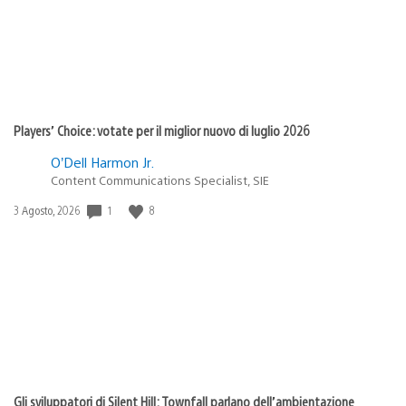
Players’ Choice: votate per il miglior nuovo di luglio 2026
O’Dell Harmon Jr.
Content Communications Specialist, SIE
1
8
Data
3 Agosto, 2026
di
pubblicazione:
Gli sviluppatori di Silent Hill: Townfall parlano dell’ambientazione