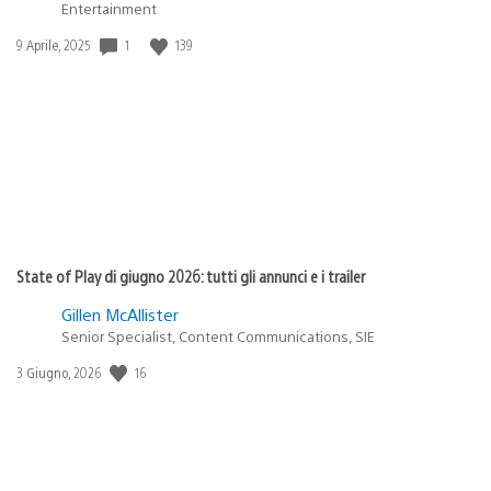
Entertainment
1
139
Data
9 Aprile, 2025
di
pubblicazione:
State of Play di giugno 2026: tutti gli annunci e i trailer
Gillen McAllister
Senior Specialist, Content Communications, SIE
16
Data
3 Giugno, 2026
di
pubblicazione: