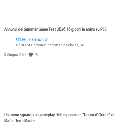
Annunci del Summer Game Fest 2026: 16 giochi in arrivo su PS5
O’Dell Harmon Jr.
Content Communications Specialist, SIE
10
Data
8 Giugno, 2026
di
pubblicazione:
Un primo sguardo al gameplay dell’espansione “Uomo d’Onore” di
Mafia: Terra Madre