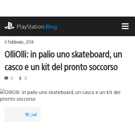
Salta
al
contenuto
playstation.com
PlayStation
.Blog
MEN
6 Febbraio, 2014
OlliOlli: in palio uno skateboard, un
casco e un kit del pronto soccorso
0
0
W_sal