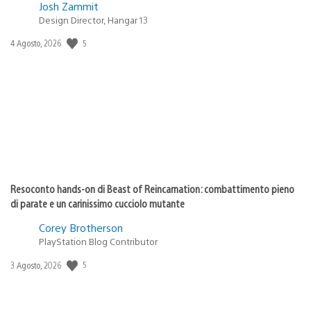
Josh Zammit
Design Director, Hangar 13
5
Data
4 Agosto, 2026
di
pubblicazione:
Resoconto hands-on di Beast of Reincarnation: combattimento pieno
di parate e un carinissimo cucciolo mutante
Corey Brotherson
PlayStation Blog Contributor
5
Data
3 Agosto, 2026
di
pubblicazione: