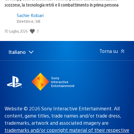
scozzese, la tecnologia retrò e il combattimento in prima persona
Sachie Kobari
Direttrice, SIE
3
Data
30 Luglio, 2026
di
pubblicazione:
Torna su
Italiano
Seleziona
Regione
una
attuale:
Regione
Sony
Interactive
Entertainment
Website © 2026 Sony Interactive Entertainment. All
content, game titles, trade names and/or trade dress,
trademarks, artwork and associated imagery are
trademarks and/or copyright material of their respective