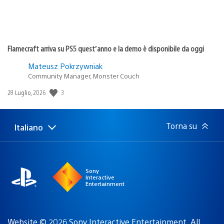
Flamecraft arriva su PS5 quest’anno e la demo è disponibile da oggi
Mateusz Pokrzywniak
Community Manager, Monster Couch
3
Data
28 Luglio, 2026
di
pubblicazione:
Torna su
Italiano
Seleziona
Regione
una
attuale:
Regione
Sony
Interactive
Entertainment
Website © 2026 Sony Interactive Entertainment. All