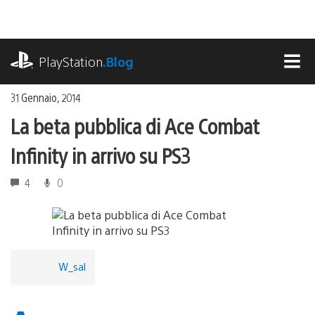
Salta
al
contenuto
playstation.com
PlayStation
.Blog
MEN
31 Gennaio, 2014
La beta pubblica di Ace Combat
Infinity in arrivo su PS3
4
0
W_sal