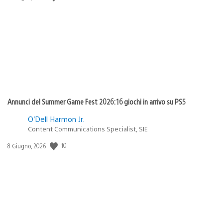
di
pubblicazione:
Annunci del Summer Game Fest 2026: 16 giochi in arrivo su PS5
O’Dell Harmon Jr.
Content Communications Specialist, SIE
10
Data
8 Giugno, 2026
di
pubblicazione: