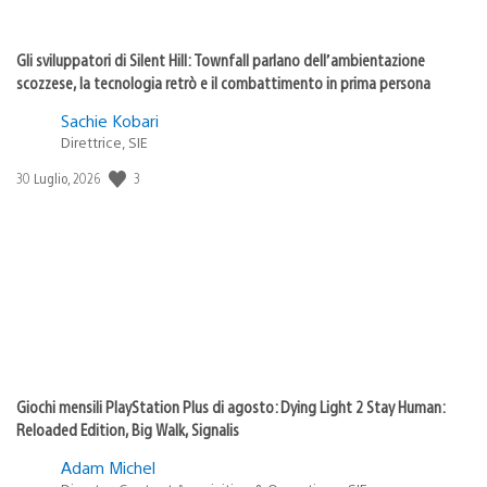
Gli sviluppatori di Silent Hill: Townfall parlano dell’ambientazione
scozzese, la tecnologia retrò e il combattimento in prima persona
Sachie Kobari
Direttrice, SIE
3
Data
30 Luglio, 2026
di
pubblicazione:
Giochi mensili PlayStation Plus di agosto: Dying Light 2 Stay Human:
Reloaded Edition, Big Walk, Signalis
Adam Michel