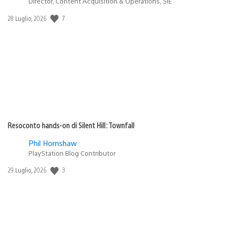
Director, Content Acquisition & Operations, SIE
7
Data
28 Luglio, 2026
di
pubblicazione:
Resoconto hands-on di Silent Hill: Townfall
Phil Hornshaw
PlayStation Blog Contributor
3
Data
29 Luglio, 2026
di
pubblicazione: