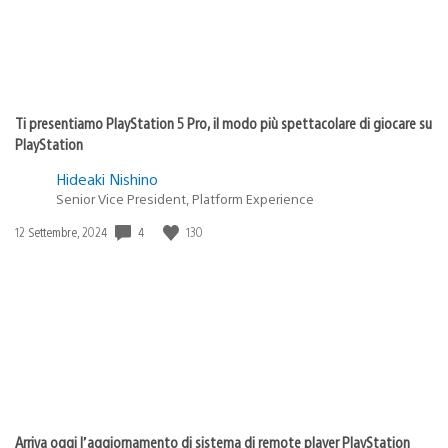
Ti presentiamo PlayStation 5 Pro, il modo più spettacolare di giocare su
PlayStation
Hideaki Nishino
Senior Vice President, Platform Experience
4
130
Data
12 Settembre, 2024
di
pubblicazione:
Arriva oggi l’aggiornamento di sistema di remote player PlayStation