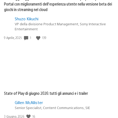
Portal con miglioramenti dell’esperienza utente nella versione beta dei
giochi in streaming nel cloud
Shuzo Kikuchi
VP della divisione Product Management, Sony Interactive
Entertainment
1
139
Data
9 Aprile, 2025
di
pubblicazione:
State of Play di giugno 2026: tutti gli annunci e i trailer
Gillen McAllister
Senior Specialist, Content Communications, SIE
16
Data
3 Giugno, 2026