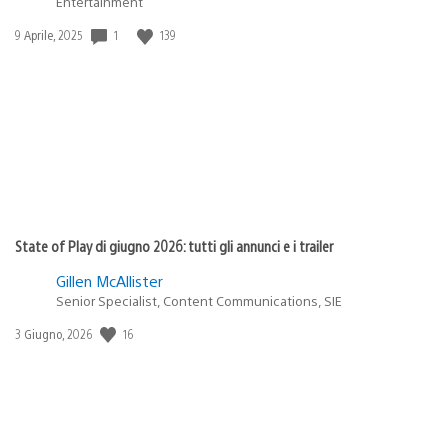
Entertainment
1
139
Data
9 Aprile, 2025
di
pubblicazione:
State of Play di giugno 2026: tutti gli annunci e i trailer
Gillen McAllister
Senior Specialist, Content Communications, SIE
16
Data
3 Giugno, 2026
di
pubblicazione: