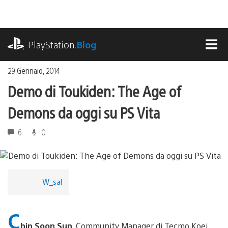
Salta
al
contenuto
playstation.com
PlayStation
.Blog
MEN
29 Gennaio, 2014
Demo di Toukiden: The Age of
Demons da oggi su PS Vita
6
0
W_sal
C
hin Soon Sun
, Community Manager di Tecmo Koei