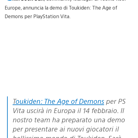
Europe, annuncia la demo di Toukiden: The Age of
Demons per PlayStation Vita.
Toukiden: The Age of Demons
per PS
Vita uscirà in Europa il 14 febbraio. Il
nostro team ha preparato una demo
per presentare ai nuovi giocatori il
bellissimo mondo di Toukiden. Sarà