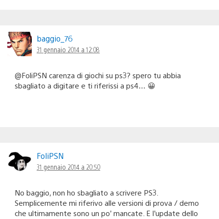
baggio_76
31 gennaio 2014 a 12:08
@FoliPSN carenza di giochi su ps3? spero tu abbia
sbagliato a digitare e ti riferissi a ps4… 😀
FoliPSN
31 gennaio 2014 a 20:50
No baggio, non ho sbagliato a scrivere PS3.
Semplicemente mi riferivo alle versioni di prova / demo
che ultimamente sono un po’ mancate. E l’update dello