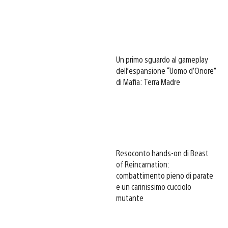
Un primo sguardo al gameplay
dell’espansione “Uomo d’Onore”
di Mafia: Terra Madre
Resoconto hands-on di Beast
of Reincarnation:
combattimento pieno di parate
e un carinissimo cucciolo
mutante