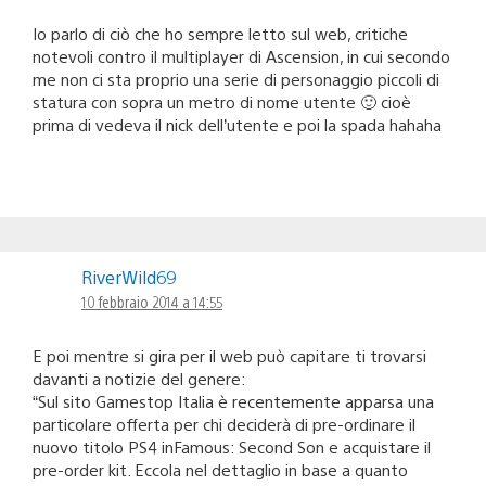
Io parlo di ciò che ho sempre letto sul web, critiche
notevoli contro il multiplayer di Ascension, in cui secondo
me non ci sta proprio una serie di personaggio piccoli di
statura con sopra un metro di nome utente 🙂 cioè
prima di vedeva il nick dell’utente e poi la spada hahaha
RiverWild69
10 febbraio 2014 a 14:55
E poi mentre si gira per il web può capitare ti trovarsi
davanti a notizie del genere:
“Sul sito Gamestop Italia è recentemente apparsa una
particolare offerta per chi deciderà di pre-ordinare il
nuovo titolo PS4 inFamous: Second Son e acquistare il
pre-order kit. Eccola nel dettaglio in base a quanto