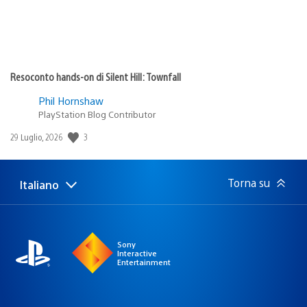
Resoconto hands-on di Silent Hill: Townfall
Phil Hornshaw
PlayStation Blog Contributor
3
Data
29 Luglio, 2026
di
pubblicazione:
Torna su
Italiano
Seleziona
Regione
una
attuale:
Regione
Sony
Interactive
Entertainment