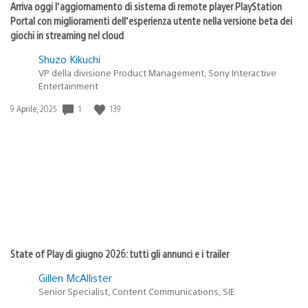
Arriva oggi l’aggiornamento di sistema di remote player PlayStation
Portal con miglioramenti dell’esperienza utente nella versione beta dei
giochi in streaming nel cloud
Shuzo Kikuchi
VP della divisione Product Management, Sony Interactive
Entertainment
1
139
Data
9 Aprile, 2025
di
pubblicazione:
State of Play di giugno 2026: tutti gli annunci e i trailer
Gillen McAllister
Senior Specialist, Content Communications, SIE