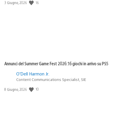
16
Data
3 Giugno, 2026
di
pubblicazione:
Annunci del Summer Game Fest 2026: 16 giochi in arrivo su PS5
O’Dell Harmon Jr.
Content Communications Specialist, SIE
10
Data
8 Giugno, 2026
di
pubblicazione: