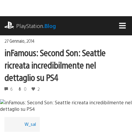
Salta
al
contenuto
playstation.com
PlayStation
.Blog
MEN
27 Gennaio, 2014
inFamous: Second Son: Seattle
ricreata incredibilmente nel
dettaglio su PS4
6
0
2
W_sal