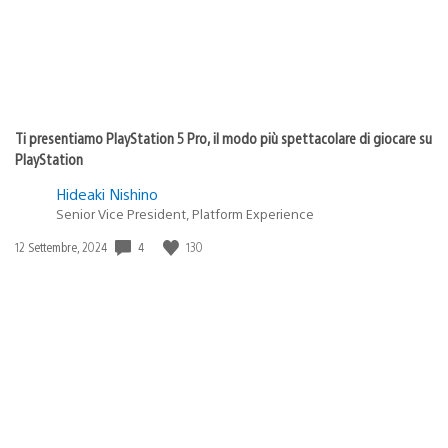
Ti presentiamo PlayStation 5 Pro, il modo più spettacolare di giocare su
PlayStation
Hideaki Nishino
Senior Vice President, Platform Experience
4
130
Data
12 Settembre, 2024
di
pubblicazione: