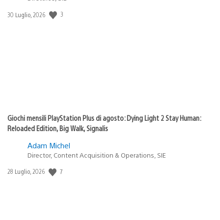
3
Data
30 Luglio, 2026
di
pubblicazione:
Giochi mensili PlayStation Plus di agosto: Dying Light 2 Stay Human:
Reloaded Edition, Big Walk, Signalis
Adam Michel
Director, Content Acquisition & Operations, SIE
7
Data
28 Luglio, 2026
di
pubblicazione: