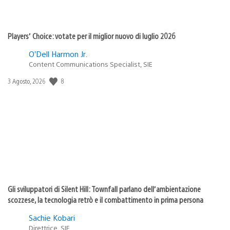
Players’ Choice: votate per il miglior nuovo di luglio 2026
O’Dell Harmon Jr.
Content Communications Specialist, SIE
8
Data
3 Agosto, 2026
di
pubblicazione:
Gli sviluppatori di Silent Hill: Townfall parlano dell’ambientazione
scozzese, la tecnologia retrò e il combattimento in prima persona
Sachie Kobari
Direttrice, SIE