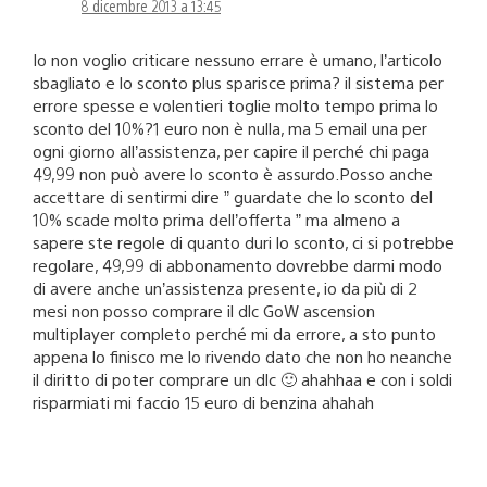
8 dicembre 2013 a 13:45
Io non voglio criticare nessuno errare è umano, l’articolo
sbagliato e lo sconto plus sparisce prima? il sistema per
errore spesse e volentieri toglie molto tempo prima lo
sconto del 10%?1 euro non è nulla, ma 5 email una per
ogni giorno all’assistenza, per capire il perché chi paga
49,99 non può avere lo sconto è assurdo.Posso anche
accettare di sentirmi dire ” guardate che lo sconto del
10% scade molto prima dell’offerta ” ma almeno a
sapere ste regole di quanto duri lo sconto, ci si potrebbe
regolare, 49,99 di abbonamento dovrebbe darmi modo
di avere anche un’assistenza presente, io da più di 2
mesi non posso comprare il dlc GoW ascension
multiplayer completo perché mi da errore, a sto punto
appena lo finisco me lo rivendo dato che non ho neanche
il diritto di poter comprare un dlc 🙂 ahahhaa e con i soldi
risparmiati mi faccio 15 euro di benzina ahahah