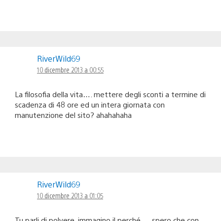
RiverWild69
10 dicembre 2013 a 00:55
La filosofia della vita…. mettere degli sconti a termine di
scadenza di 48 ore ed un intera giornata con
manutenzione del sito? ahahahaha
RiverWild69
10 dicembre 2013 a 01:05
Tu parli di polvere, immagino il perché … spero che con