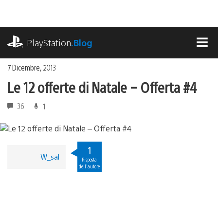
Salta
al
contenuto
playstation.com
PlayStation
.Blog
MEN
7 Dicembre, 2013
Le 12 offerte di Natale – Offerta #4
36
1
1
W_sal
Risposta
dell'autore