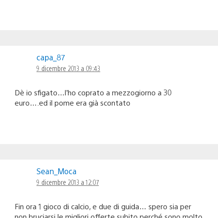
capa_87
9 dicembre 2013 a 09:43
Dè io sfigato…l’ho coprato a mezzogiorno a 30
euro….ed il pome era già scontato
Sean_Moca
9 dicembre 2013 a 12:07
Fin ora 1 gioco di calcio, e due di guida… spero sia per
non bruciarsi le migliori offerte subito perché sono molto