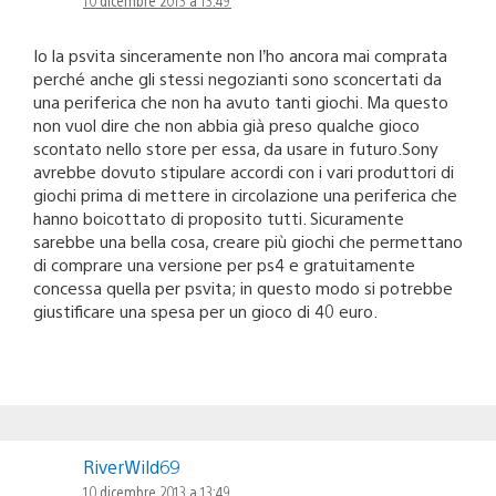
10 dicembre 2013 a 13:49
Io la psvita sinceramente non l’ho ancora mai comprata
perché anche gli stessi negozianti sono sconcertati da
una periferica che non ha avuto tanti giochi. Ma questo
non vuol dire che non abbia già preso qualche gioco
scontato nello store per essa, da usare in futuro.Sony
avrebbe dovuto stipulare accordi con i vari produttori di
giochi prima di mettere in circolazione una periferica che
hanno boicottato di proposito tutti. Sicuramente
sarebbe una bella cosa, creare più giochi che permettano
di comprare una versione per ps4 e gratuitamente
concessa quella per psvita; in questo modo si potrebbe
giustificare una spesa per un gioco di 40 euro.
RiverWild69
10 dicembre 2013 a 13:49