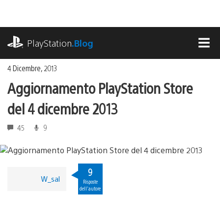
Salta
al
contenuto
playstation.com
PlayStation
.Blog
MEN
4 Dicembre, 2013
Aggiornamento PlayStation Store
del 4 dicembre 2013
45
9
9
W_sal
Risposte
dell'autore