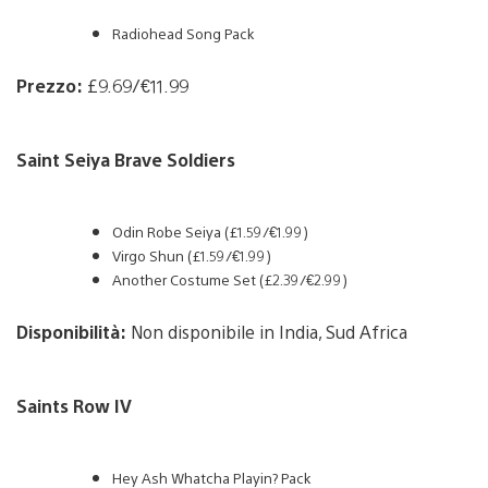
Radiohead Song Pack
Prezzo:
£9.69/€11.99
Saint Seiya Brave Soldiers
Odin Robe Seiya (£1.59/€1.99)
Virgo Shun (£1.59/€1.99)
Another Costume Set (£2.39/€2.99)
Disponibilità:
Non disponibile in India, Sud Africa
Saints Row IV
Hey Ash Whatcha Playin? Pack