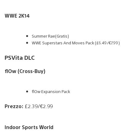
WWE 2K14
Summer Rae(Gratis)
WWE Superstars And Moves Pack (£6.49/€7.99)
PSVita DLC
flOw (Cross-Buy)
flOw Expansion Pack
Prezzo:
£2.39/€2.99
Indoor Sports World