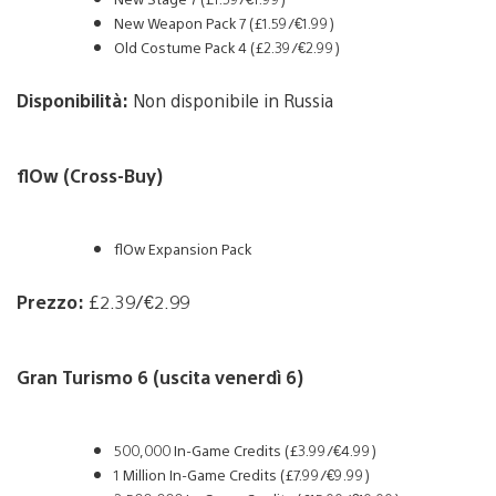
New Weapon Pack 7 (£1.59/€1.99)
Old Costume Pack 4 (£2.39/€2.99)
Disponibilità:
Non disponibile in Russia
flOw (Cross-Buy)
flOw Expansion Pack
Prezzo:
£2.39/€2.99
Gran Turismo 6 (uscita venerdì 6)
500,000 In-Game Credits (£3.99/€4.99)
1 Million In-Game Credits (£7.99/€9.99)