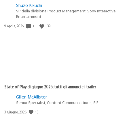
Shuzo Kikuchi
VP della divisione Product Management, Sony Interactive
Entertainment
1
139
Data
9 Aprile, 2025
di
pubblicazione:
State of Play di giugno 2026: tutti gli annunci e i trailer
Gillen McAllister
Senior Specialist, Content Communications, SIE
16
Data
3 Giugno, 2026
di
pubblicazione: