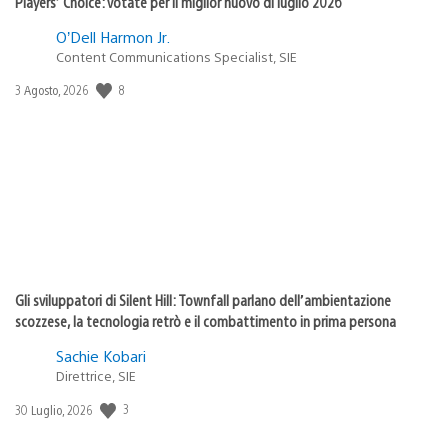
Players’ Choice: votate per il miglior nuovo di luglio 2026
O’Dell Harmon Jr.
Content Communications Specialist, SIE
8
Data
3 Agosto, 2026
di
pubblicazione:
Gli sviluppatori di Silent Hill: Townfall parlano dell’ambientazione
scozzese, la tecnologia retrò e il combattimento in prima persona
Sachie Kobari
Direttrice, SIE
3
Data
30 Luglio, 2026
di
pubblicazione: