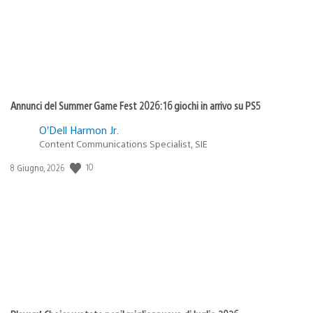
Annunci del Summer Game Fest 2026: 16 giochi in arrivo su PS5
O’Dell Harmon Jr.
Content Communications Specialist, SIE
10
Data
8 Giugno, 2026
di
pubblicazione: