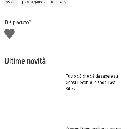
ps vita
ps vita games
tearaway
Ti è piaciuto?
Mi
piace
Ultime novità
Tutto ciò che c’è da sapere su
Ghost Recon Wildlands: Last
Rites
Crimson Moon combatte contro