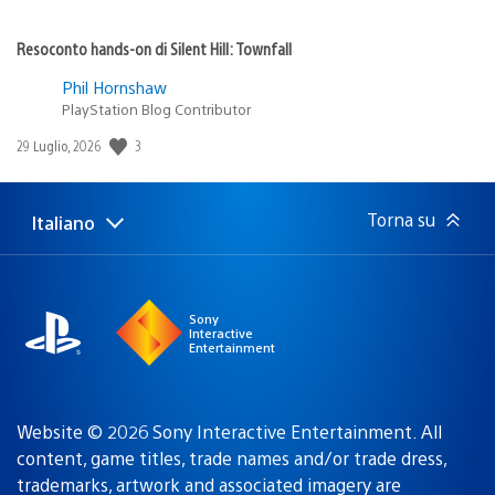
Resoconto hands-on di Silent Hill: Townfall
Phil Hornshaw
PlayStation Blog Contributor
3
Data
29 Luglio, 2026
di
pubblicazione:
Torna su
Italiano
Seleziona
Regione
una
attuale:
Regione
Sony
Interactive
Entertainment
Website © 2026 Sony Interactive Entertainment. All
content, game titles, trade names and/or trade dress,
trademarks, artwork and associated imagery are