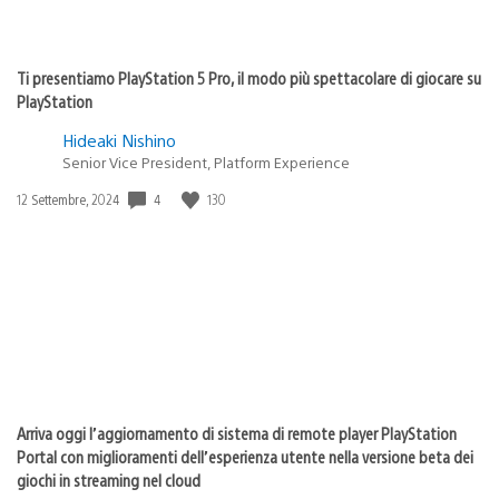
Ti presentiamo PlayStation 5 Pro, il modo più spettacolare di giocare su
PlayStation
Hideaki Nishino
Senior Vice President, Platform Experience
4
130
Data
12 Settembre, 2024
di
pubblicazione:
Arriva oggi l’aggiornamento di sistema di remote player PlayStation
Portal con miglioramenti dell’esperienza utente nella versione beta dei
giochi in streaming nel cloud