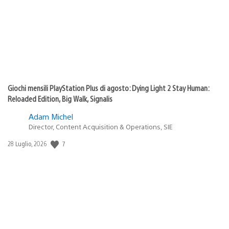
Giochi mensili PlayStation Plus di agosto: Dying Light 2 Stay Human:
Reloaded Edition, Big Walk, Signalis
Adam Michel
Director, Content Acquisition & Operations, SIE
7
Data
28 Luglio, 2026
di
pubblicazione: