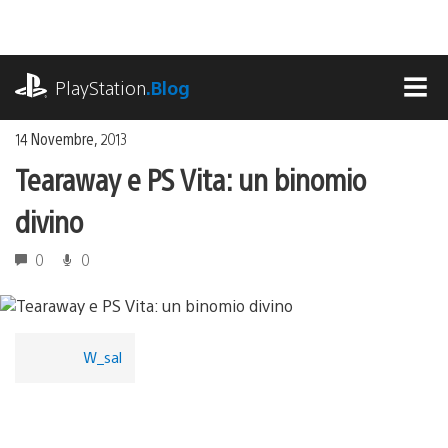
Salta
al
contenuto
playstation.com
PlayStation
.Blog
MEN
14 Novembre, 2013
Tearaway e PS Vita: un binomio
divino
0
0
W_sal