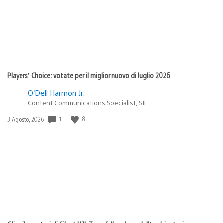
Players’ Choice: votate per il miglior nuovo di luglio 2026
O’Dell Harmon Jr.
Content Communications Specialist, SIE
1
8
Data
3 Agosto, 2026
di
pubblicazione: