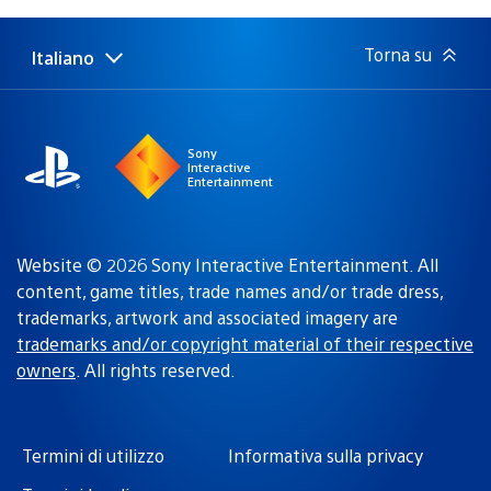
di
pubblicazione:
Torna su
Italiano
Seleziona
Regione
una
attuale:
Regione
Sony
Interactive
Entertainment
Website © 2026 Sony Interactive Entertainment. All
content, game titles, trade names and/or trade dress,
trademarks, artwork and associated imagery are
trademarks and/or copyright material of their respective
owners
. All rights reserved.
Termini di utilizzo
Informativa sulla privacy