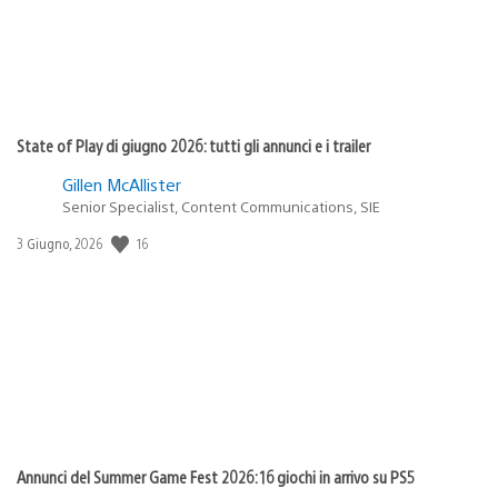
State of Play di giugno 2026: tutti gli annunci e i trailer
Gillen McAllister
Senior Specialist, Content Communications, SIE
16
Data
3 Giugno, 2026
di
pubblicazione:
Annunci del Summer Game Fest 2026: 16 giochi in arrivo su PS5