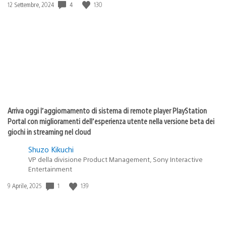
4
130
Data
12 Settembre, 2024
di
pubblicazione:
Arriva oggi l’aggiornamento di sistema di remote player PlayStation
Portal con miglioramenti dell’esperienza utente nella versione beta dei
giochi in streaming nel cloud
Shuzo Kikuchi
VP della divisione Product Management, Sony Interactive
Entertainment
1
139
Data
9 Aprile, 2025
di
pubblicazione: