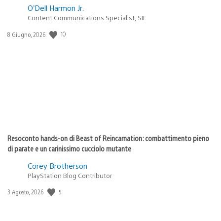
O’Dell Harmon Jr.
Content Communications Specialist, SIE
10
Data
8 Giugno, 2026
di
pubblicazione:
Resoconto hands-on di Beast of Reincarnation: combattimento pieno
di parate e un carinissimo cucciolo mutante
Corey Brotherson
PlayStation Blog Contributor
5
Data
3 Agosto, 2026
di
pubblicazione: