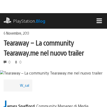
Salta
al
contenuto
playstation.com
PlayStation
.Blog
MEN
6 Novembre, 2013
Tearaway – La community
Tearaway.me nel nuovo trailer
0
0
W_sal
J
ames Spafford
, Community Manager di Media