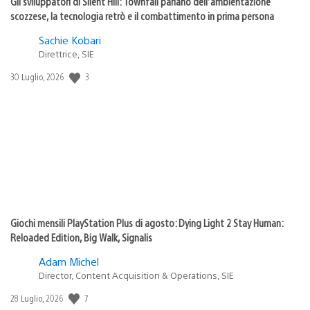
Gli sviluppatori di Silent Hill: Townfall parlano dell’ambientazione
scozzese, la tecnologia retrò e il combattimento in prima persona
Sachie Kobari
Direttrice, SIE
3
Data
30 Luglio, 2026
di
pubblicazione:
Giochi mensili PlayStation Plus di agosto: Dying Light 2 Stay Human:
Reloaded Edition, Big Walk, Signalis
Adam Michel
Director, Content Acquisition & Operations, SIE
7
Data
28 Luglio, 2026