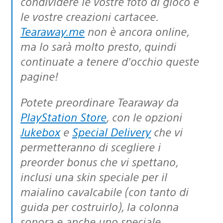
condividere le vostre foto di gioco e
le vostre creazioni cartacee.
Tearaway.me
non è ancora online,
ma lo sarà molto presto, quindi
continuate a tenere d’occhio queste
pagine!
Potete preordinare Tearaway da
PlayStation Store
, con le opzioni
Jukebox
e
Special Delivery
che vi
permetteranno di scegliere i
preorder bonus che vi spettano,
inclusi una skin speciale per il
maialino cavalcabile (con tanto di
guida per costruirlo), la colonna
sonora e anche uno speciale