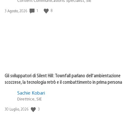
Content Communications Specialist, SIE
1
8
Data
3 Agosto, 2026
di
pubblicazione:
Gli sviluppatori di Silent Hill: Townfall parlano dell’ambientazione
scozzese, la tecnologia retrò e il combattimento in prima persona
Sachie Kobari
Direttrice, SIE
3
Data
30 Luglio, 2026
di
pubblicazione: