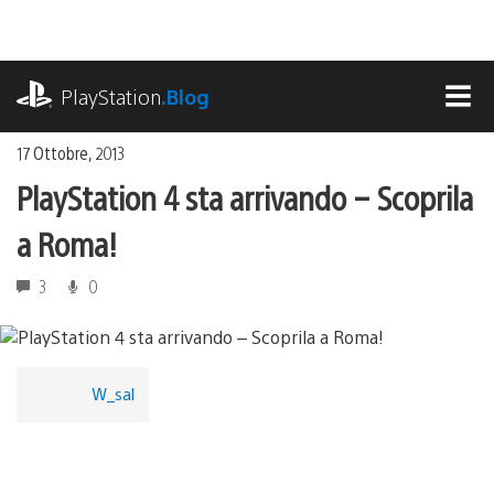
Salta
al
contenuto
playstation.com
PlayStation
.Blog
MEN
17 Ottobre, 2013
PlayStation 4 sta arrivando – Scoprila
a Roma!
3
0
W_sal