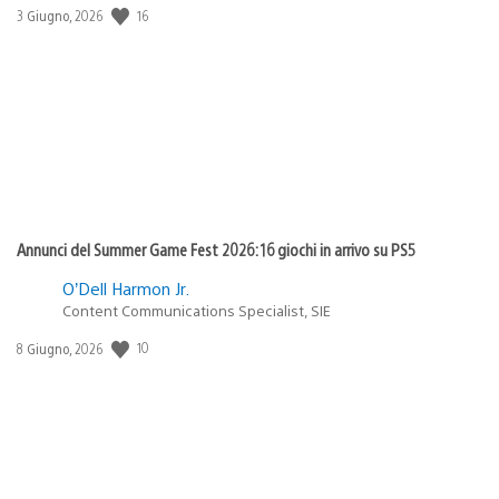
16
Data
3 Giugno, 2026
di
pubblicazione:
Annunci del Summer Game Fest 2026: 16 giochi in arrivo su PS5
O’Dell Harmon Jr.
Content Communications Specialist, SIE
10
Data
8 Giugno, 2026
di
pubblicazione: