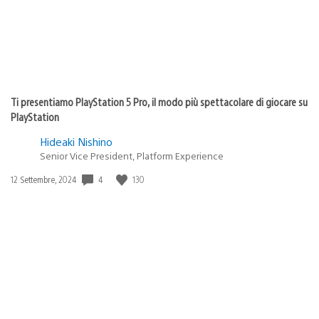
Ti presentiamo PlayStation 5 Pro, il modo più spettacolare di giocare su
PlayStation
Hideaki Nishino
Senior Vice President, Platform Experience
4
130
Data
12 Settembre, 2024
di
pubblicazione: