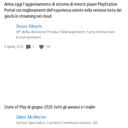
Arriva oggi l’aggiornamento di sistema di remote player PlayStation
Portal con miglioramenti dell’esperienza utente nella versione beta dei
giochi in streaming nel cloud
Shuzo Kikuchi
VP della divisione Product Management, Sony Interactive
Entertainment
1
139
Data
9 Aprile, 2025
di
pubblicazione:
State of Play di giugno 2026: tutti gli annunci e i trailer
Gillen McAllister
Senior Specialist, Content Communications, SIE