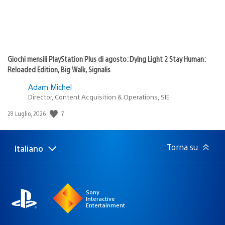
Giochi mensili PlayStation Plus di agosto: Dying Light 2 Stay Human:
Reloaded Edition, Big Walk, Signalis
Adam Michel
Director, Content Acquisition & Operations, SIE
7
Data
28 Luglio, 2026
di
pubblicazione:
Torna su
Italiano
Seleziona
Regione
una
attuale:
Regione
Sony
Interactive
Entertainment