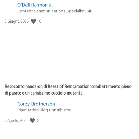
O’Dell Harmon Jr.
Content Communications Specialist, SIE
10
Data
8 Giugno, 2026
di
pubblicazione:
Resoconto hands-on di Beast of Reincarnation: combattimento pieno
di parate e un carinissimo cucciolo mutante
Corey Brotherson
PlayStation Blog Contributor
5
Data
3 Agosto, 2026
di
pubblicazione: