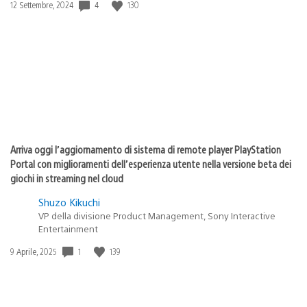
4
130
Data
12 Settembre, 2024
di
pubblicazione:
Arriva oggi l’aggiornamento di sistema di remote player PlayStation
Portal con miglioramenti dell’esperienza utente nella versione beta dei
giochi in streaming nel cloud
Shuzo Kikuchi
VP della divisione Product Management, Sony Interactive
Entertainment
1
139
Data
9 Aprile, 2025
di
pubblicazione: