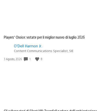
Players’ Choice: votate per il miglior nuovo di luglio 2026
O’Dell Harmon Jr.
Content Communications Specialist, SIE
1
8
Data
3 Agosto, 2026
di
pubblicazione:
Gli sviluppatori di Silent Hill: Townfall parlano dell’ambientazione