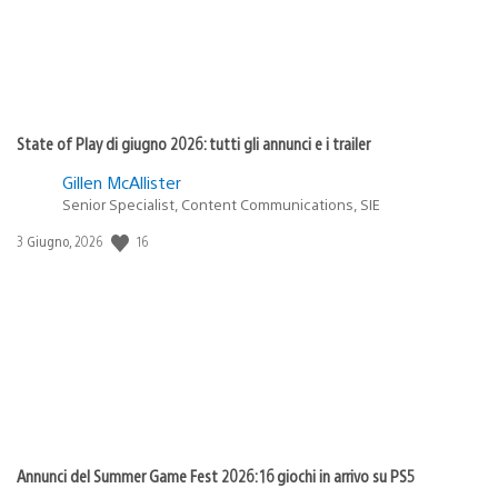
State of Play di giugno 2026: tutti gli annunci e i trailer
Gillen McAllister
Senior Specialist, Content Communications, SIE
16
Data
3 Giugno, 2026
di
pubblicazione:
Annunci del Summer Game Fest 2026: 16 giochi in arrivo su PS5