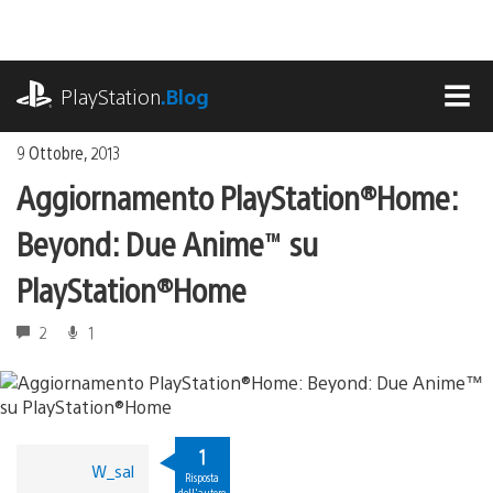
Salta
al
contenuto
playstation.com
PlayStation
.Blog
MEN
9 Ottobre, 2013
Aggiornamento PlayStation®Home:
Beyond: Due Anime™ su
PlayStation®Home
2
1
1
W_sal
Risposta
dell'autore