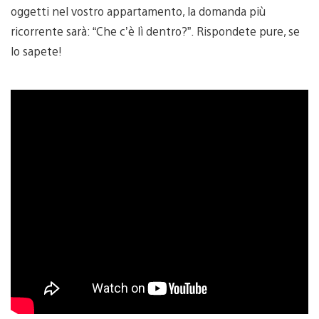
oggetti nel vostro appartamento, la domanda più
ricorrente sarà: “Che c’è lì dentro?”. Rispondete pure, se
lo sapete!