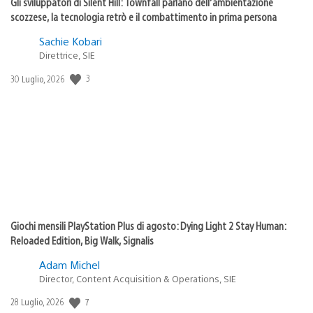
Gli sviluppatori di Silent Hill: Townfall parlano dell’ambientazione
scozzese, la tecnologia retrò e il combattimento in prima persona
Sachie Kobari
Direttrice, SIE
3
Data
30 Luglio, 2026
di
pubblicazione:
Giochi mensili PlayStation Plus di agosto: Dying Light 2 Stay Human:
Reloaded Edition, Big Walk, Signalis
Adam Michel
Director, Content Acquisition & Operations, SIE
7
Data
28 Luglio, 2026