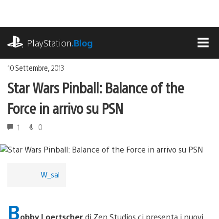
Salta
al
contenuto
playstation.com
PlayStation
.Blog
MEN
10 Settembre, 2013
Star Wars Pinball: Balance of the
Force in arrivo su PSN
1
0
W_sal
B
obby Loertscher
di Zen Studios ci presenta i nuovi