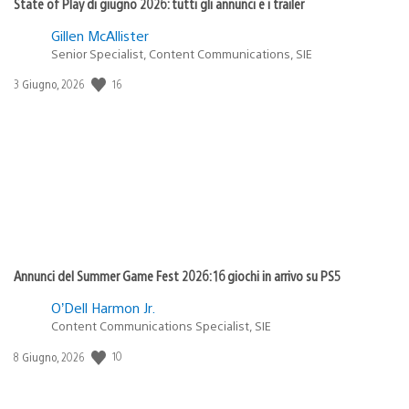
State of Play di giugno 2026: tutti gli annunci e i trailer
Gillen McAllister
Senior Specialist, Content Communications, SIE
16
Data
3 Giugno, 2026
di
pubblicazione:
Annunci del Summer Game Fest 2026: 16 giochi in arrivo su PS5
O’Dell Harmon Jr.
Content Communications Specialist, SIE
10
Data
8 Giugno, 2026
di
pubblicazione: