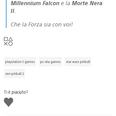
Millennium Falcon
e la
Morte Nera
II
.
Che la Forza sia con voi!
playstation 3 games
ps vita games
star wars pinball
zen pinball 2
Ti è piaciuto?
Mi
piace