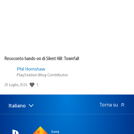
di
pubblicazione:
Resoconto hands-on di Silent Hill: Townfall
Phil Hornshaw
PlayStation Blog Contributor
3
Data
29 Luglio, 2026
di
pubblicazione:
Torna su
Italiano
Seleziona
Regione
una
attuale:
Regione
Sony