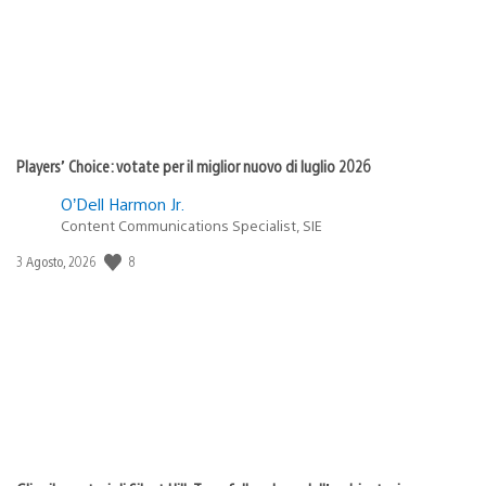
Players’ Choice: votate per il miglior nuovo di luglio 2026
O’Dell Harmon Jr.
Content Communications Specialist, SIE
8
Data
3 Agosto, 2026
di
pubblicazione: