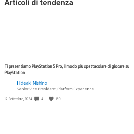
Articoli di tendenza
Ti presentiamo PlayStation 5 Pro, il modo più spettacolare di giocare su
PlayStation
Hideaki Nishino
Senior Vice President, Platform Experience
4
130
Data
12 Settembre, 2024
di
pubblicazione: