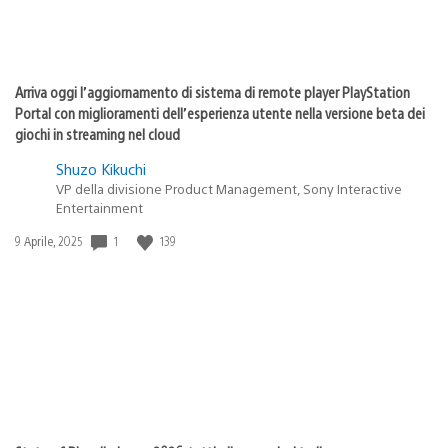
Arriva oggi l’aggiornamento di sistema di remote player PlayStation
Portal con miglioramenti dell’esperienza utente nella versione beta dei
giochi in streaming nel cloud
Shuzo Kikuchi
VP della divisione Product Management, Sony Interactive
Entertainment
1
139
Data
9 Aprile, 2025
di
pubblicazione: