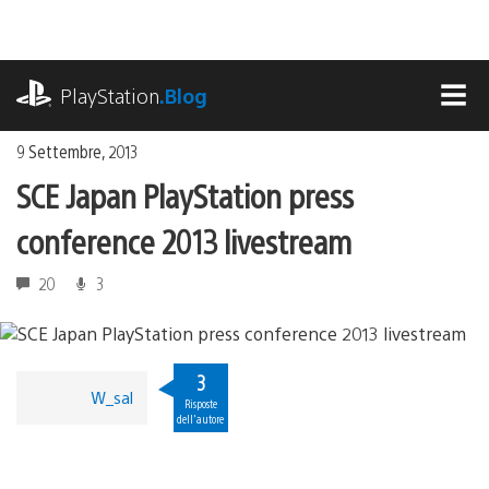
Salta
al
contenuto
playstation.com
PlayStation
.Blog
MEN
9 Settembre, 2013
SCE Japan PlayStation press
conference 2013 livestream
20
3
3
W_sal
Risposte
dell'autore