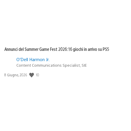
Annunci del Summer Game Fest 2026: 16 giochi in arrivo su PS5
O’Dell Harmon Jr.
Content Communications Specialist, SIE
10
Data
8 Giugno, 2026
di
pubblicazione: