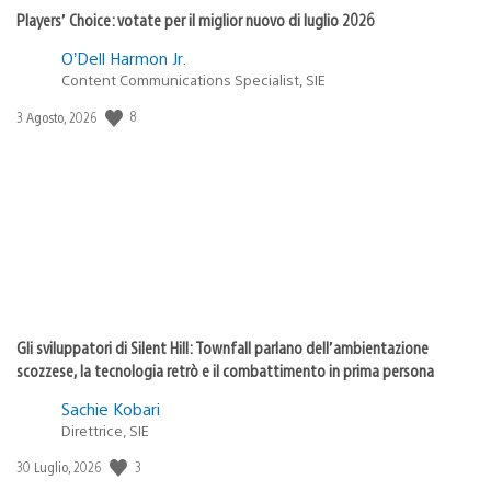
Players’ Choice: votate per il miglior nuovo di luglio 2026
O’Dell Harmon Jr.
Content Communications Specialist, SIE
8
Data
3 Agosto, 2026
di
pubblicazione:
Gli sviluppatori di Silent Hill: Townfall parlano dell’ambientazione
scozzese, la tecnologia retrò e il combattimento in prima persona
Sachie Kobari
Direttrice, SIE
3
Data
30 Luglio, 2026
di