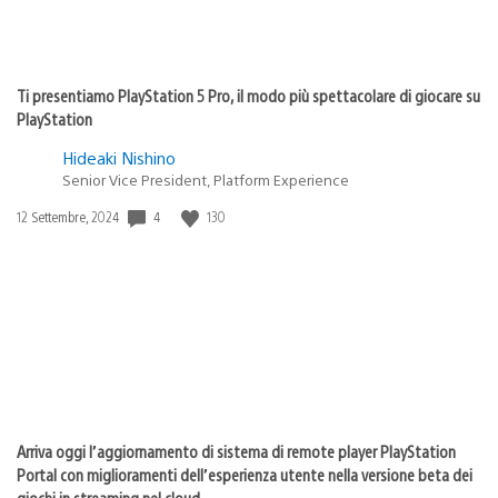
Ti presentiamo PlayStation 5 Pro, il modo più spettacolare di giocare su
PlayStation
Hideaki Nishino
Senior Vice President, Platform Experience
4
130
Data
12 Settembre, 2024
di
pubblicazione:
Arriva oggi l’aggiornamento di sistema di remote player PlayStation
Portal con miglioramenti dell’esperienza utente nella versione beta dei
giochi in streaming nel cloud