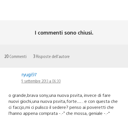
I commenti sono chiusi.
20
Commenti
3
Risposte dell'autore
ryugi97
9 settembre 2013 a 06:30
o grande,brava sony,una nuova psvita, invece di fare
nuovi giochi,una nuova psvita,forte….. e con questa che
ci faccjo,mi ci pulisco il sedere? penso ai poveretti che
l’hanno appena comprata -.-” che mossa, geniale -.-“