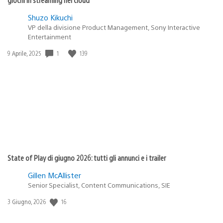
Shuzo Kikuchi
VP della divisione Product Management, Sony Interactive
Entertainment
1
139
Data
9 Aprile, 2025
di
pubblicazione:
State of Play di giugno 2026: tutti gli annunci e i trailer
Gillen McAllister
Senior Specialist, Content Communications, SIE
16
Data
3 Giugno, 2026
di
pubblicazione: