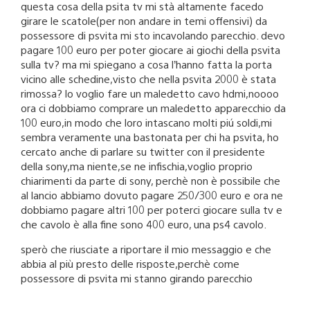
questa cosa della psita tv mi stà altamente facedo
girare le scatole(per non andare in temi offensivi) da
possessore di psvita mi sto incavolando parecchio. devo
pagare 100 euro per poter giocare ai giochi della psvita
sulla tv? ma mi spiegano a cosa l’hanno fatta la porta
vicino alle schedine,visto che nella psvita 2000 è stata
rimossa? lo voglio fare un maledetto cavo hdmi,noooo
ora ci dobbiamo comprare un maledetto apparecchio da
100 euro,in modo che loro intascano molti piú soldi,mi
sembra veramente una bastonata per chi ha psvita, ho
cercato anche di parlare su twitter con il presidente
della sony,ma niente,se ne infischia,voglio proprio
chiarimenti da parte di sony, perchè non è possibile che
al lancio abbiamo dovuto pagare 250/300 euro e ora ne
dobbiamo pagare altri 100 per poterci giocare sulla tv e
che cavolo è alla fine sono 400 euro, una ps4 cavolo.
sperò che riusciate a riportare il mio messaggio e che
abbia al più presto delle risposte,perchè come
possessore di psvita mi stanno girando parecchio