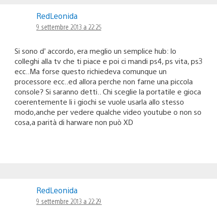
RedLeonida
9 settembre 2013 a 22:25
Si sono d’ accordo, era meglio un semplice hub: lo
colleghi alla tv che ti piace e poi ci mandi ps4, ps vita, ps3
ecc..Ma forse questo richiedeva comunque un
processore ecc..ed allora perche non farne una piccola
console? Si saranno detti.. Chi sceglie la portatile e gioca
coerentemente li i giochi se vuole usarla allo stesso
modo,anche per vedere qualche video youtube o non so
cosa,a parità di harware non può XD
RedLeonida
9 settembre 2013 a 22:29