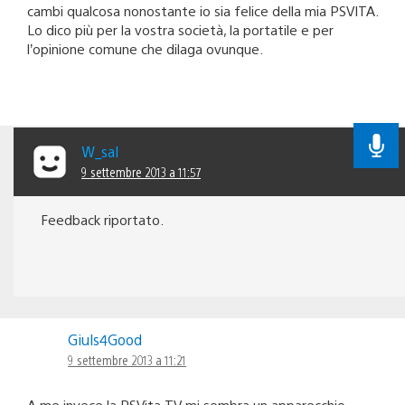
cambi qualcosa nonostante io sia felice della mia PSVITA.
Lo dico più per la vostra società, la portatile e per
l’opinione comune che dilaga ovunque.
W_sal
9 settembre 2013 a 11:57
Feedback riportato.
Giuls4Good
9 settembre 2013 a 11:21
A me invece la PSVita TV mi sembra un apparecchio