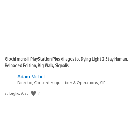
pubblicazione:
Giochi mensili PlayStation Plus di agosto: Dying Light 2 Stay Human:
Reloaded Edition, Big Walk, Signalis
Adam Michel
Director, Content Acquisition & Operations, SIE
7
Data
28 Luglio, 2026
di
pubblicazione: