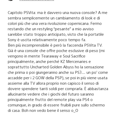
Capitolo PSVita: ma è davvero una nuova console? A me
sembra semplicemente un cambiamento di look e di
colori più che una vera rivoluzione copernicana. Fermo
restando che un restyling “pesante” a mio avviso
sarebbe stato troppo anticipato, visto che la portatile
Sony è uscita relativamente poco tempo fa.
Ben più incomprensibile è però la faccenda PSVita TV.
Già è una console che offre poche esclusive di peso (mi
vengono in mente Tearaway e Soul Sacrifice
principalmente, anche perché KZ Mercenaries e
soprattutto Uncharted Golden Abyss ho la sensazione
che prima o poi giungeranno anche su PS3… un po’ come
accadde per i 2 GOW della PSP), se poi in più viene usata
assieme alla TV allora proprio non capisco il senso di
dovere spendere tanti soldi per comprarla. È abbastanza
allucinante vedere che i giochi del futuro saranno
principalmente frutto del remote play via PS4 o
comunque, in grado di essere fruibili pure sullo schermo
di casa. Boh non vedo bene il senso o_O