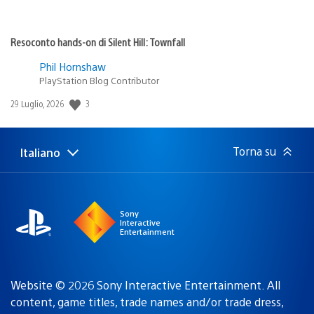
Resoconto hands-on di Silent Hill: Townfall
Phil Hornshaw
PlayStation Blog Contributor
3
Data
29 Luglio, 2026
di
pubblicazione:
Torna su
Italiano
Seleziona
Regione
una
attuale:
Regione
Sony
Interactive
Entertainment
Website © 2026 Sony Interactive Entertainment. All
content, game titles, trade names and/or trade dress,