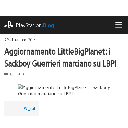
Salta
al
contenuto
playstation.com
PlayStation
.Blog
MEN
2 Settembre, 2013
Aggiornamento LittleBigPlanet: i
Sackboy Guerrieri marciano su LBP!
0
0
W_sal