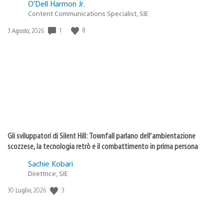
O’Dell Harmon Jr.
Content Communications Specialist, SIE
1
8
Data
3 Agosto, 2026
di
pubblicazione:
Gli sviluppatori di Silent Hill: Townfall parlano dell’ambientazione
scozzese, la tecnologia retrò e il combattimento in prima persona
Sachie Kobari
Direttrice, SIE
3
Data
30 Luglio, 2026
di
pubblicazione: