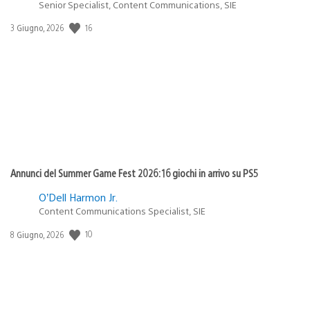
Senior Specialist, Content Communications, SIE
16
Data
3 Giugno, 2026
di
pubblicazione:
Annunci del Summer Game Fest 2026: 16 giochi in arrivo su PS5
O’Dell Harmon Jr.
Content Communications Specialist, SIE
10
Data
8 Giugno, 2026
di
pubblicazione: