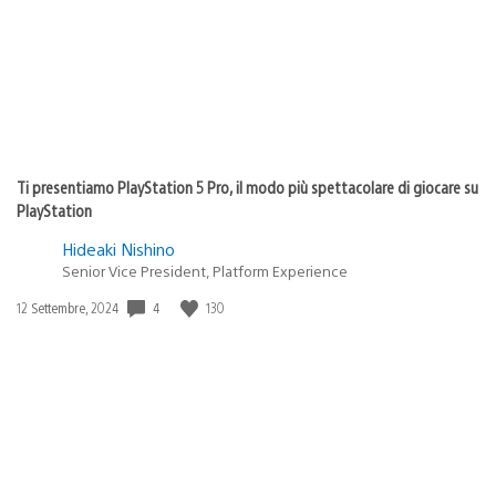
Ti presentiamo PlayStation 5 Pro, il modo più spettacolare di giocare su
PlayStation
Hideaki Nishino
Senior Vice President, Platform Experience
4
130
Data
12 Settembre, 2024
di
pubblicazione: