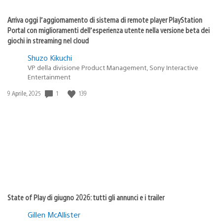
Arriva oggi l’aggiornamento di sistema di remote player PlayStation
Portal con miglioramenti dell’esperienza utente nella versione beta dei
giochi in streaming nel cloud
Shuzo Kikuchi
VP della divisione Product Management, Sony Interactive
Entertainment
1
139
Data
9 Aprile, 2025
di
pubblicazione:
State of Play di giugno 2026: tutti gli annunci e i trailer
Gillen McAllister