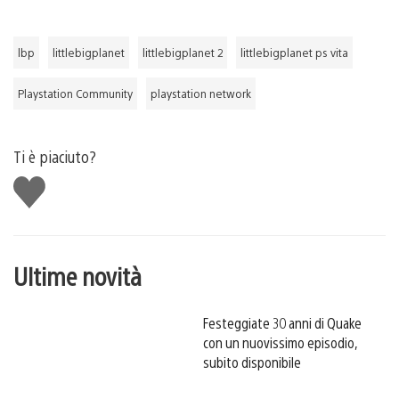
lbp
littlebigplanet
littlebigplanet 2
littlebigplanet ps vita
Playstation Community
playstation network
Ti è piaciuto?
Mi
piace
Ultime novità
Festeggiate 30 anni di Quake
con un nuovissimo episodio,
subito disponibile