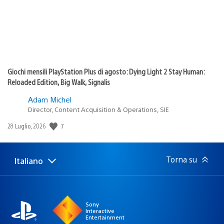
Giochi mensili PlayStation Plus di agosto: Dying Light 2 Stay Human:
Reloaded Edition, Big Walk, Signalis
Adam Michel
Director, Content Acquisition & Operations, SIE
7
Data
28 Luglio, 2026
di
pubblicazione:
Torna su
Italiano
Seleziona
Regione
una
attuale:
Regione
Sony
Interactive
Entertainment