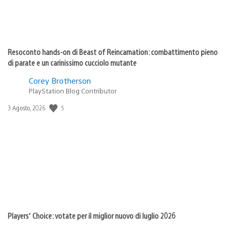
Resoconto hands-on di Beast of Reincarnation: combattimento pieno
di parate e un carinissimo cucciolo mutante
Corey Brotherson
PlayStation Blog Contributor
5
Data
3 Agosto, 2026
di
pubblicazione:
Players’ Choice: votate per il miglior nuovo di luglio 2026