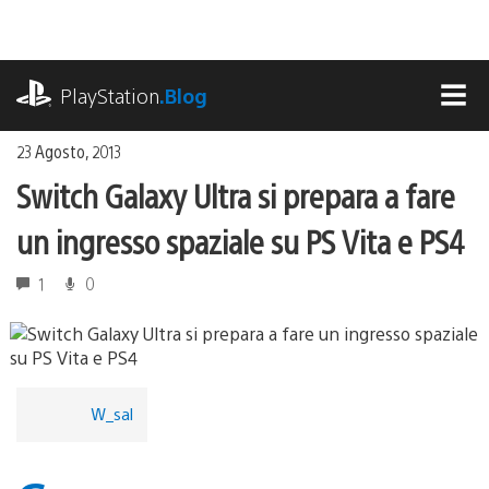
Salta
al
contenuto
playstation.com
PlayStation
.Blog
MEN
23 Agosto, 2013
Switch Galaxy Ultra si prepara a fare
un ingresso spaziale su PS Vita e PS4
1
0
W_sal