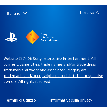
di
pubblicazione:
Torna su
Italiano
Seleziona
Regione
una
attuale:
Regione
Sony
Interactive
Entertainment
Website © 2026 Sony Interactive Entertainment. All
content, game titles, trade names and/or trade dress,
trademarks, artwork and associated imagery are
trademarks and/or copyright material of their respective
owners
. All rights reserved.
Termini di utilizzo
Informativa sulla privacy