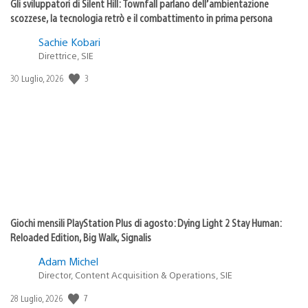
Gli sviluppatori di Silent Hill: Townfall parlano dell’ambientazione
scozzese, la tecnologia retrò e il combattimento in prima persona
Sachie Kobari
Direttrice, SIE
3
Data
30 Luglio, 2026
di
pubblicazione:
Giochi mensili PlayStation Plus di agosto: Dying Light 2 Stay Human:
Reloaded Edition, Big Walk, Signalis
Adam Michel
Director, Content Acquisition & Operations, SIE
7
Data
28 Luglio, 2026