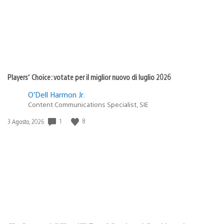
Players’ Choice: votate per il miglior nuovo di luglio 2026
O’Dell Harmon Jr.
Content Communications Specialist, SIE
1
8
Data
3 Agosto, 2026
di
pubblicazione: