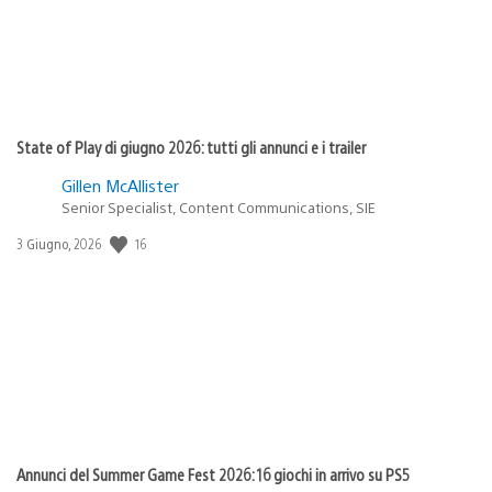
State of Play di giugno 2026: tutti gli annunci e i trailer
Gillen McAllister
Senior Specialist, Content Communications, SIE
16
Data
3 Giugno, 2026
di
pubblicazione:
Annunci del Summer Game Fest 2026: 16 giochi in arrivo su PS5