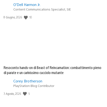
O’Dell Harmon Jr.
Content Communications Specialist, SIE
10
Data
8 Giugno, 2026
di
pubblicazione:
Resoconto hands-on di Beast of Reincarnation: combattimento pieno
di parate e un carinissimo cucciolo mutante
Corey Brotherson
PlayStation Blog Contributor
5
Data
3 Agosto, 2026
di
pubblicazione: