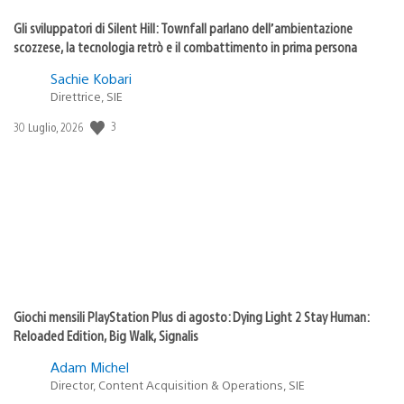
Gli sviluppatori di Silent Hill: Townfall parlano dell’ambientazione
scozzese, la tecnologia retrò e il combattimento in prima persona
Sachie Kobari
Direttrice, SIE
3
Data
30 Luglio, 2026
di
pubblicazione:
Giochi mensili PlayStation Plus di agosto: Dying Light 2 Stay Human:
Reloaded Edition, Big Walk, Signalis
Adam Michel
Director, Content Acquisition & Operations, SIE