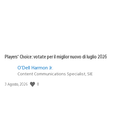
pubblicazione:
Players’ Choice: votate per il miglior nuovo di luglio 2026
O’Dell Harmon Jr.
Content Communications Specialist, SIE
8
Data
3 Agosto, 2026
di
pubblicazione: