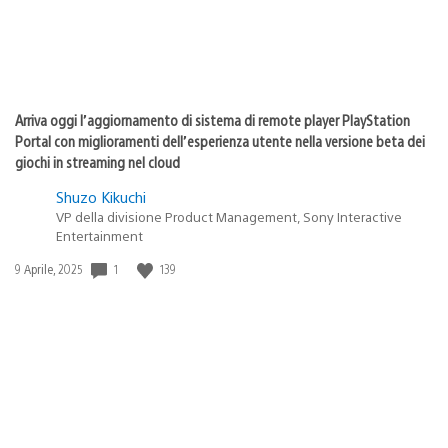
Arriva oggi l’aggiornamento di sistema di remote player PlayStation
Portal con miglioramenti dell’esperienza utente nella versione beta dei
giochi in streaming nel cloud
Shuzo Kikuchi
VP della divisione Product Management, Sony Interactive
Entertainment
1
139
Data
9 Aprile, 2025
di
pubblicazione: