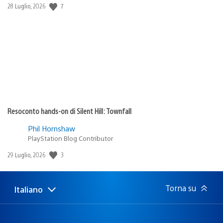
7
Data
28 Luglio, 2026
di
pubblicazione:
Resoconto hands-on di Silent Hill: Townfall
Phil Hornshaw
PlayStation Blog Contributor
3
Data
29 Luglio, 2026
di
pubblicazione:
Torna su
Italiano
Seleziona
Regione
una
attuale:
Regione