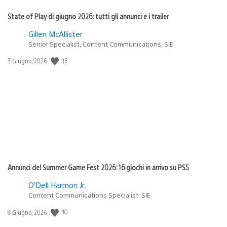
State of Play di giugno 2026: tutti gli annunci e i trailer
Gillen McAllister
Senior Specialist, Content Communications, SIE
16
Data
3 Giugno, 2026
di
pubblicazione:
Annunci del Summer Game Fest 2026: 16 giochi in arrivo su PS5
O’Dell Harmon Jr.
Content Communications Specialist, SIE
10
Data
8 Giugno, 2026
di