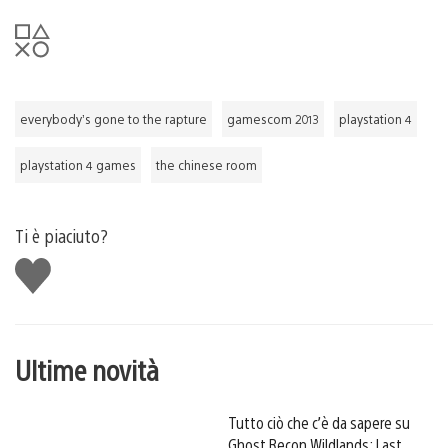
everybody’s gone to the rapture
gamescom 2013
playstation 4
playstation 4 games
the chinese room
Ti è piaciuto?
Mi
piace
Ultime novità
Tutto ciò che c’è da sapere su
Ghost Recon Wildlands: Last