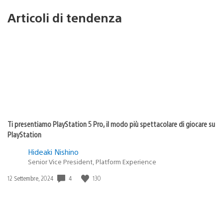
Articoli di tendenza
Ti presentiamo PlayStation 5 Pro, il modo più spettacolare di giocare su
PlayStation
Hideaki Nishino
Senior Vice President, Platform Experience
4
130
Data
12 Settembre, 2024
di
pubblicazione: