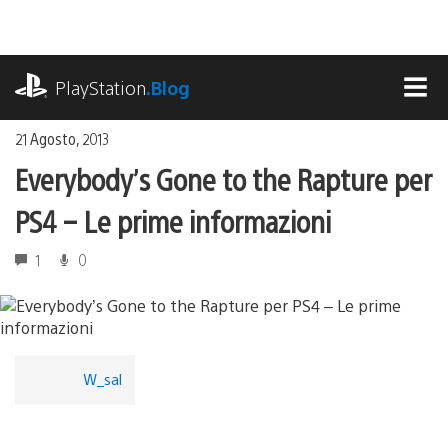
Salta
al
contenuto
playstation.com
PlayStation
.Blog
MEN
21 Agosto, 2013
Everybody’s Gone to the Rapture per
PS4 – Le prime informazioni
1
0
W_sal