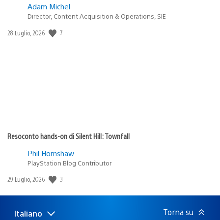
Adam Michel
Director, Content Acquisition & Operations, SIE
7
Data
28 Luglio, 2026
di
pubblicazione:
Resoconto hands-on di Silent Hill: Townfall
Phil Hornshaw
PlayStation Blog Contributor
3
Data
29 Luglio, 2026
di
pubblicazione:
Torna su
Italiano
Seleziona
Regione