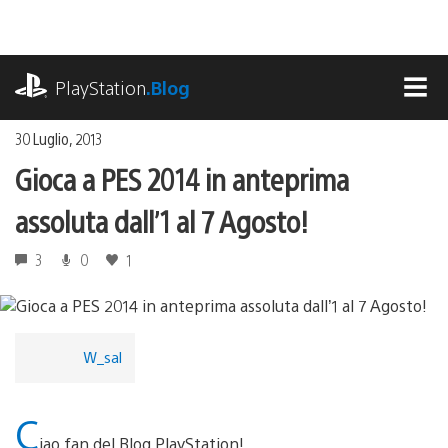
Salta
al
contenuto
playstation.com
PlayStation
.Blog
MEN
30 Luglio, 2013
Gioca a PES 2014 in anteprima
assoluta dall’1 al 7 Agosto!
3
0
1
W_sal
C
iao fan del Blog PlayStation!