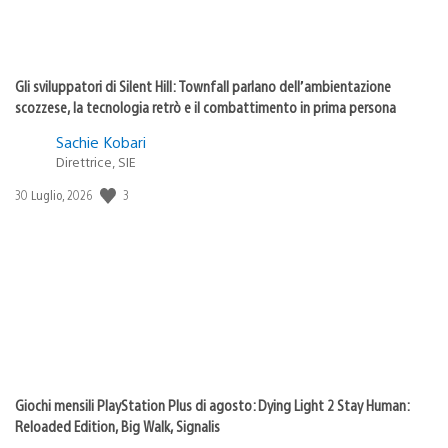
Gli sviluppatori di Silent Hill: Townfall parlano dell’ambientazione
scozzese, la tecnologia retrò e il combattimento in prima persona
Sachie Kobari
Direttrice, SIE
3
Data
30 Luglio, 2026
di
pubblicazione:
Giochi mensili PlayStation Plus di agosto: Dying Light 2 Stay Human:
Reloaded Edition, Big Walk, Signalis