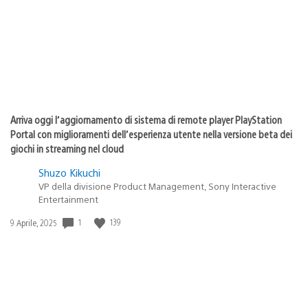
Arriva oggi l’aggiornamento di sistema di remote player PlayStation
Portal con miglioramenti dell’esperienza utente nella versione beta dei
giochi in streaming nel cloud
Shuzo Kikuchi
VP della divisione Product Management, Sony Interactive
Entertainment
1
139
Data
9 Aprile, 2025
di
pubblicazione: