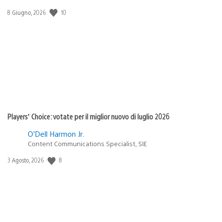
10
Data
8 Giugno, 2026
di
pubblicazione:
Players’ Choice: votate per il miglior nuovo di luglio 2026
O’Dell Harmon Jr.
Content Communications Specialist, SIE
8
Data
3 Agosto, 2026
di
pubblicazione: