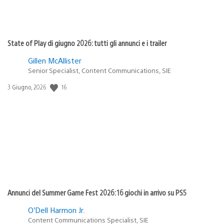
State of Play di giugno 2026: tutti gli annunci e i trailer
Gillen McAllister
Senior Specialist, Content Communications, SIE
16
Data
3 Giugno, 2026
di
pubblicazione:
Annunci del Summer Game Fest 2026: 16 giochi in arrivo su PS5
O’Dell Harmon Jr.
Content Communications Specialist, SIE