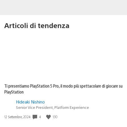
Articoli di tendenza
Ti presentiamo PlayStation 5 Pro, il modo più spettacolare di giocare su
PlayStation
Hideaki Nishino
Senior Vice President, Platform Experience
4
130
Data
12 Settembre, 2024
di
pubblicazione: