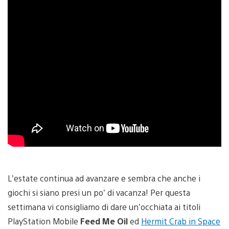
L’estate continua ad avanzare e sembra che anche i
giochi si siano presi un po’ di vacanza! Per questa
settimana vi consigliamo di dare un’occhiata ai titoli
PlayStation Mobile
Feed Me Oil
ed
Hermit Crab in Space