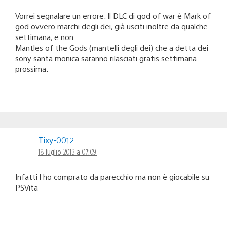
Vorrei segnalare un errore. Il DLC di god of war è Mark of
god ovvero marchi degli dei, già usciti inoltre da qualche
settimana, e non
Mantles of the Gods (mantelli degli dei) che a detta dei
sony santa monica saranno rilasciati gratis settimana
prossima.
Tixy-0012
18 luglio 2013 a 07:09
Infatti l ho comprato da parecchio ma non è giocabile su
PSVita