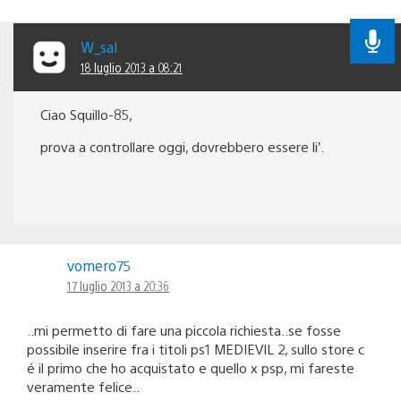
W_sal
18 luglio 2013 a 08:21
Ciao Squillo-85,
prova a controllare oggi, dovrebbero essere li’.
vomero75
17 luglio 2013 a 20:36
..mi permetto di fare una piccola richiesta..se fosse
possibile inserire fra i titoli ps1 MEDIEVIL 2, sullo store c
é il primo che ho acquistato e quello x psp, mi fareste
veramente felice..