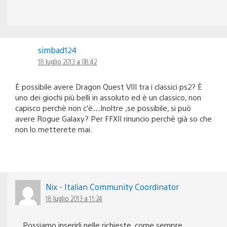
simbad124
18 luglio 2013 a 08:42
È possibile avere Dragon Quest VIII tra i classici ps2? È
uno dei giochi più belli in assoluto ed è un classico, non
capisco perchè non c’è…Inoltre ,se possibile, si può
avere Rogue Galaxy? Per FFXII rinuncio perchè già so che
non lo metterete mai.
Nix - Italian Community Coordinator
18 luglio 2013 a 11:24
Possiamo inserirli nelle richieste, come sempre,