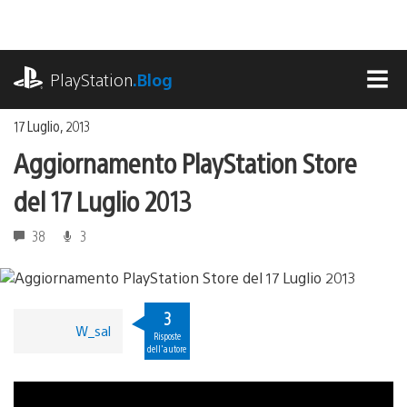
Salta
al
contenuto
playstation.com
PlayStation
.Blog
MEN
17 Luglio, 2013
Aggiornamento PlayStation Store
del 17 Luglio 2013
38
3
3
W_sal
Risposte
dell'autore