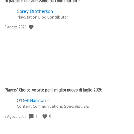
di parate e un carinissimo cucciolo mutante
Corey Brotherson
PlayStation Blog Contributor
5
Data
3 Agosto, 2026
di
pubblicazione:
Players’ Choice: votate per il miglior nuovo di luglio 2026
O’Dell Harmon Jr.
Content Communications Specialist, SIE
1
8
Data
3 Agosto, 2026
di
pubblicazione: