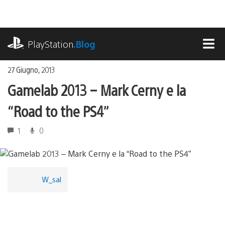
Salta
al
contenuto
playstation.com
PlayStation
.Blog
MEN
27 Giugno, 2013
Gamelab 2013 – Mark Cerny e la
“Road to the PS4”
1
0
W_sal