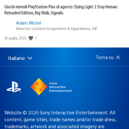
Giochi mensili PlayStation Plus di agosto: Dying Light 2 Stay Human:
Reloaded Edition, Big Walk, Signalis
Adam Michel
Director, Content Acquisition & Operations, SIE
7
Data
28 Luglio, 2026
di
pubblicazione:
Torna su
Italiano
Seleziona
Regione
una
attuale:
Regione
Sony
Interactive
Entertainment
Website © 2026 Sony Interactive Entertainment. All
content, game titles, trade names and/or trade dress,
trademarks, artwork and associated imagery are