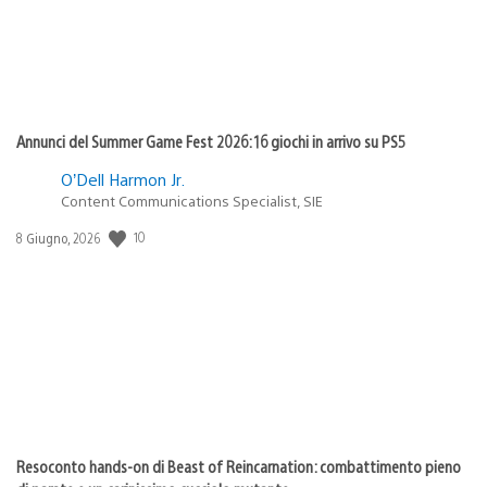
Annunci del Summer Game Fest 2026: 16 giochi in arrivo su PS5
O’Dell Harmon Jr.
Content Communications Specialist, SIE
10
Data
8 Giugno, 2026
di
pubblicazione:
Resoconto hands-on di Beast of Reincarnation: combattimento pieno