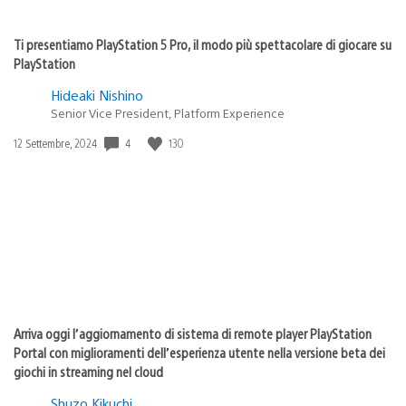
Ti presentiamo PlayStation 5 Pro, il modo più spettacolare di giocare su
PlayStation
Hideaki Nishino
Senior Vice President, Platform Experience
4
130
Data
12 Settembre, 2024
di
pubblicazione:
Arriva oggi l’aggiornamento di sistema di remote player PlayStation
Portal con miglioramenti dell’esperienza utente nella versione beta dei
giochi in streaming nel cloud
Shuzo Kikuchi