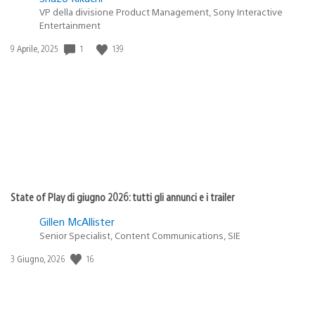
VP della divisione Product Management, Sony Interactive
Entertainment
1
139
Data
9 Aprile, 2025
di
pubblicazione:
State of Play di giugno 2026: tutti gli annunci e i trailer
Gillen McAllister
Senior Specialist, Content Communications, SIE
16
Data
3 Giugno, 2026
di
pubblicazione: