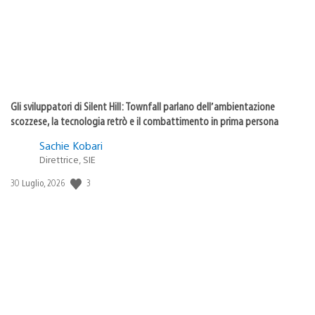
Gli sviluppatori di Silent Hill: Townfall parlano dell’ambientazione
scozzese, la tecnologia retrò e il combattimento in prima persona
Sachie Kobari
Direttrice, SIE
3
Data
30 Luglio, 2026
di
pubblicazione: