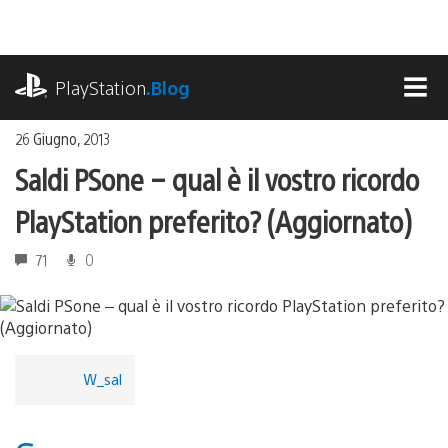
Salta
al
contenuto
playstation.com
PlayStation
.Blog
MEN
26 Giugno, 2013
Saldi PSone – qual è il vostro ricordo
PlayStation preferito? (Aggiornato)
71
0
W_sal