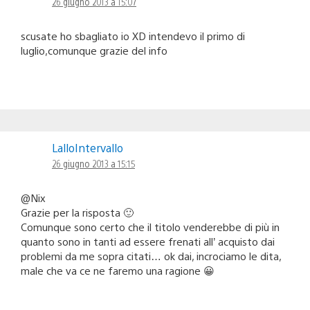
26 giugno 2013 a 15:07
scusate ho sbagliato io XD intendevo il primo di
luglio,comunque grazie del info
LalloIntervallo
26 giugno 2013 a 15:15
@Nix
Grazie per la risposta 🙂
Comunque sono certo che il titolo venderebbe di più in
quanto sono in tanti ad essere frenati all’ acquisto dai
problemi da me sopra citati… ok dai, incrociamo le dita,
male che va ce ne faremo una ragione 😀