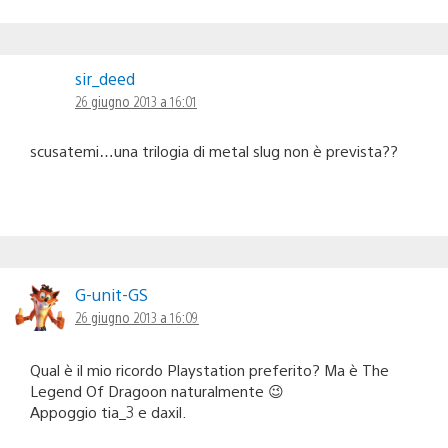
sir_deed
26 giugno 2013 a 16:01
scusatemi…una trilogia di metal slug non è prevista??
G-unit-GS
26 giugno 2013 a 16:09
Qual è il mio ricordo Playstation preferito? Ma è The
Legend Of Dragoon naturalmente 😉
Appoggio tia_3 e daxil.