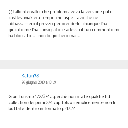
@LalloIntervallo: che problemi aveva la versione pal di
castlevania? era tempo che aspettavo che ne
abbassassero il prezzo per prenderlo. chiunque l’ha
giocato me l’ha consigliato. e adesso il tuo commento mi
ha bloccato….. non lo giocherò mai….
Katun78
26 giugno 2013 a 13:59
Gran Turismo 1/2/3/4…perchè non rifate qualche hd
collection dei primi 2/4 capitoli, o semplicemente non li
buttate dentro in formato ps1/2?