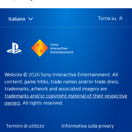
di
pubblicazione:
Torna su
Italiano
Seleziona
Regione
una
attuale:
Regione
Sony
Interactive
Entertainment
Website © 2026 Sony Interactive Entertainment. All
content, game titles, trade names and/or trade dress,
trademarks, artwork and associated imagery are
trademarks and/or copyright material of their respective
owners
. All rights reserved.
Termini di utilizzo
Informativa sulla privacy