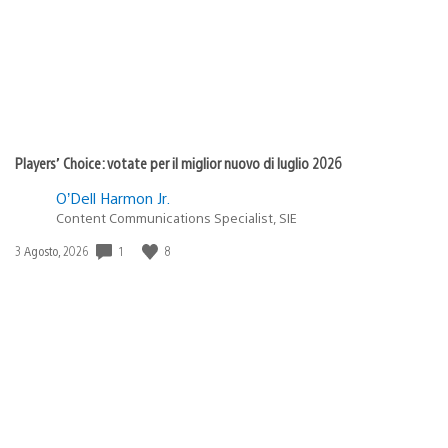
Players’ Choice: votate per il miglior nuovo di luglio 2026
O’Dell Harmon Jr.
Content Communications Specialist, SIE
1
8
Data
3 Agosto, 2026
di
pubblicazione: