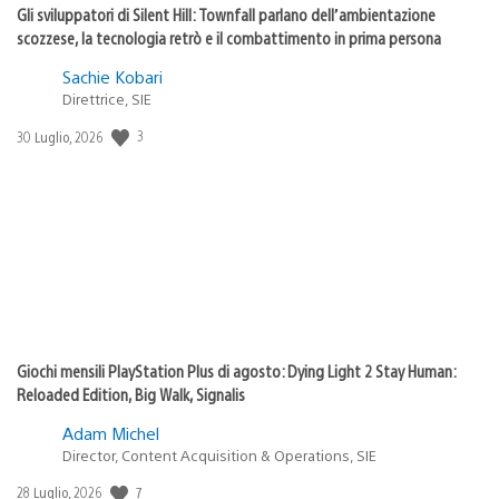
Gli sviluppatori di Silent Hill: Townfall parlano dell’ambientazione
scozzese, la tecnologia retrò e il combattimento in prima persona
Sachie Kobari
Direttrice, SIE
3
Data
30 Luglio, 2026
di
pubblicazione:
Giochi mensili PlayStation Plus di agosto: Dying Light 2 Stay Human:
Reloaded Edition, Big Walk, Signalis
Adam Michel
Director, Content Acquisition & Operations, SIE
7
Data
28 Luglio, 2026