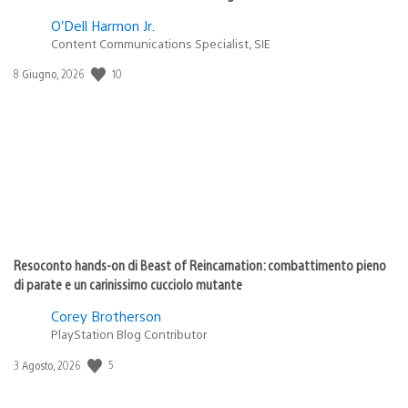
O’Dell Harmon Jr.
Content Communications Specialist, SIE
10
Data
8 Giugno, 2026
di
pubblicazione:
Resoconto hands-on di Beast of Reincarnation: combattimento pieno
di parate e un carinissimo cucciolo mutante
Corey Brotherson
PlayStation Blog Contributor
5
Data
3 Agosto, 2026
di
pubblicazione: