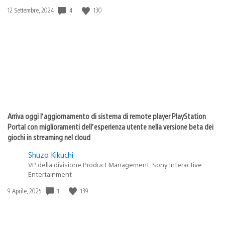
4
130
Data
12 Settembre, 2024
di
pubblicazione:
Arriva oggi l’aggiornamento di sistema di remote player PlayStation
Portal con miglioramenti dell’esperienza utente nella versione beta dei
giochi in streaming nel cloud
Shuzo Kikuchi
VP della divisione Product Management, Sony Interactive
Entertainment
1
139
Data
9 Aprile, 2025
di
pubblicazione: