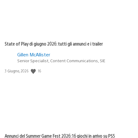
State of Play di giugno 2026: tutti gli annunci e i trailer
Gillen McAllister
Senior Specialist, Content Communications, SIE
16
Data
3 Giugno, 2026
di
pubblicazione:
Annunci del Summer Game Fest 2026: 16 giochi in arrivo su PS5