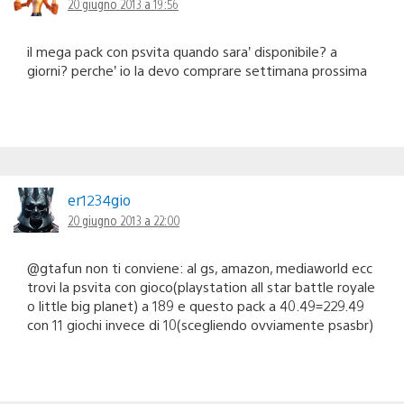
20 giugno 2013 a 19:56
il mega pack con psvita quando sara’ disponibile? a
giorni? perche’ io la devo comprare settimana prossima
er1234gio
20 giugno 2013 a 22:00
@gtafun non ti conviene: al gs, amazon, mediaworld ecc
trovi la psvita con gioco(playstation all star battle royale
o little big planet) a 189 e questo pack a 40.49=229.49
con 11 giochi invece di 10(scegliendo ovviamente psasbr)