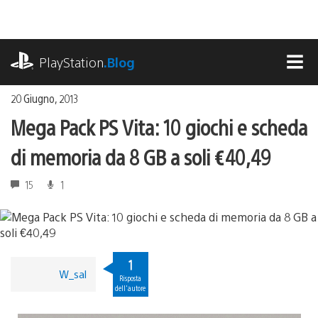
Salta
al
contenuto
playstation.com
PlayStation
.Blog
MEN
20 Giugno, 2013
Mega Pack PS Vita: 10 giochi e scheda
di memoria da 8 GB a soli €40,49
15
1
1
W_sal
Risposta
dell'autore