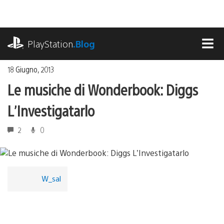
Salta
al
contenuto
playstation.com
PlayStation
.Blog
MEN
18 Giugno, 2013
Le musiche di Wonderbook: Diggs
L’Investigatarlo
2
0
W_sal