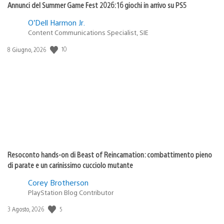
Annunci del Summer Game Fest 2026: 16 giochi in arrivo su PS5
O’Dell Harmon Jr.
Content Communications Specialist, SIE
10
Data
8 Giugno, 2026
di
pubblicazione:
Resoconto hands-on di Beast of Reincarnation: combattimento pieno
di parate e un carinissimo cucciolo mutante
Corey Brotherson
PlayStation Blog Contributor
5
Data
3 Agosto, 2026
di