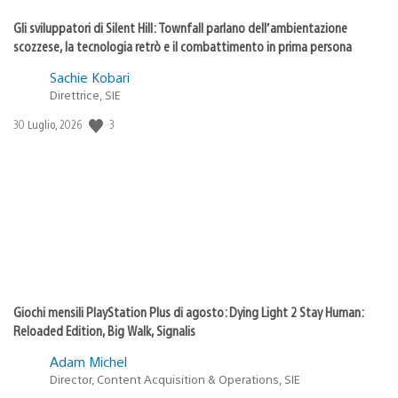
Gli sviluppatori di Silent Hill: Townfall parlano dell’ambientazione
scozzese, la tecnologia retrò e il combattimento in prima persona
Sachie Kobari
Direttrice, SIE
3
Data
30 Luglio, 2026
di
pubblicazione:
Giochi mensili PlayStation Plus di agosto: Dying Light 2 Stay Human:
Reloaded Edition, Big Walk, Signalis
Adam Michel
Director, Content Acquisition & Operations, SIE