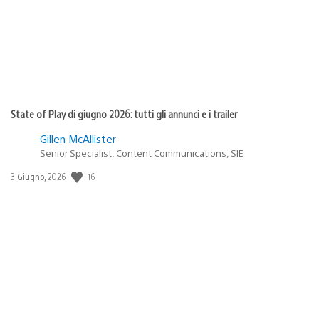
State of Play di giugno 2026: tutti gli annunci e i trailer
Gillen McAllister
Senior Specialist, Content Communications, SIE
16
Data
3 Giugno, 2026
di
pubblicazione: