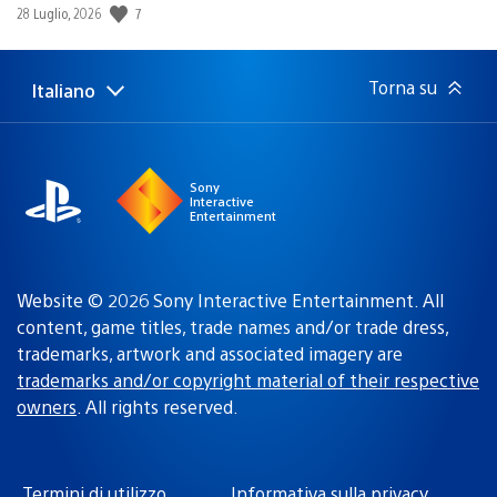
7
Data
28 Luglio, 2026
di
pubblicazione:
Torna su
Italiano
Seleziona
Regione
una
attuale:
Regione
Sony
Interactive
Entertainment
Website © 2026 Sony Interactive Entertainment. All
content, game titles, trade names and/or trade dress,
trademarks, artwork and associated imagery are
trademarks and/or copyright material of their respective
owners
. All rights reserved.
Termini di utilizzo
Informativa sulla privacy