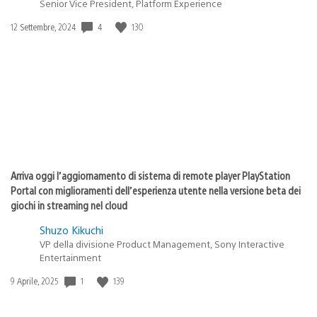
Senior Vice President, Platform Experience
4
130
Data
12 Settembre, 2024
di
pubblicazione:
Arriva oggi l’aggiornamento di sistema di remote player PlayStation
Portal con miglioramenti dell’esperienza utente nella versione beta dei
giochi in streaming nel cloud
Shuzo Kikuchi
VP della divisione Product Management, Sony Interactive
Entertainment
1
139
Data
9 Aprile, 2025
di
pubblicazione: