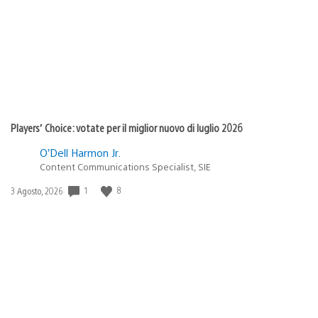
pubblicazione:
Players’ Choice: votate per il miglior nuovo di luglio 2026
O’Dell Harmon Jr.
Content Communications Specialist, SIE
1
8
Data
3 Agosto, 2026
di
pubblicazione: