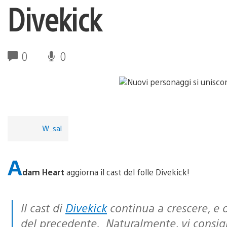
Divekick
0
0
W_sal
A
dam Heart
aggiorna il cast del folle Divekick!
Il cast di
Divekick
continua a crescere, e 
del precedente. Naturalmente, vi consig