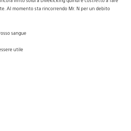
cora vinto soldi a Divekicking quindi è costretto a fare
lette. Al momento sta rincorrendo Mr. N per un debito
rosso sangue
 essere utile