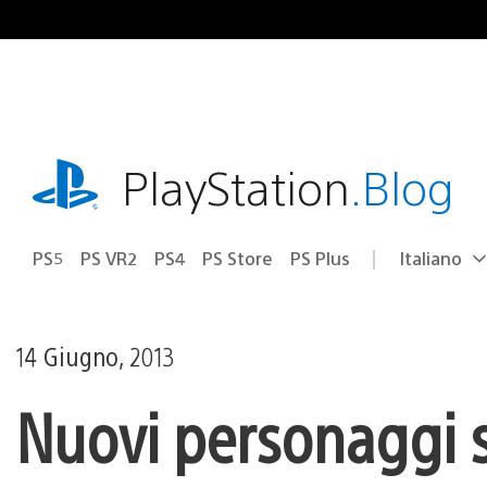
Salta
al
contenuto
playstation.com
PlayStation
.Blog
PS5
PS VR2
PS4
PS Store
PS Plus
Italiano
Seleziona
Regione
una
attuale:
Regione
14 Giugno, 2013
Nuovi personaggi si