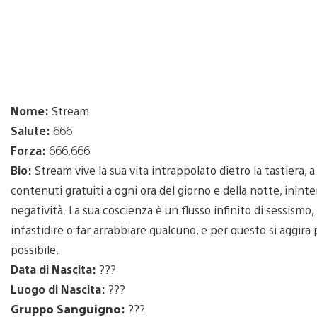
Nome:
Stream
Salute:
666
Forza:
666,666
Bio:
Stream vive la sua vita intrappolato dietro la tastiera, a
contenuti gratuiti a ogni ora del giorno e della notte, inin
negatività. La sua coscienza è un flusso infinito di sessism
infastidire o far arrabbiare qualcuno, e per questo si aggi
possibile.
Data di Nascita:
???
Luogo di Nascita:
???
Gruppo Sanguigno
:
???