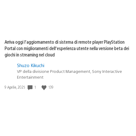
Arriva oggi l’aggiornamento di sistema di remote player PlayStation
Portal con miglioramenti dell’esperienza utente nella versione beta dei
giochi in streaming nel cloud
Shuzo Kikuchi
VP della divisione Product Management, Sony Interactive
Entertainment
1
139
Data
9 Aprile, 2025
di
pubblicazione: