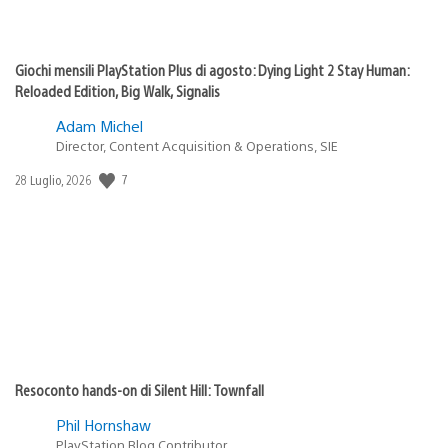
Giochi mensili PlayStation Plus di agosto: Dying Light 2 Stay Human:
Reloaded Edition, Big Walk, Signalis
Adam Michel
Director, Content Acquisition & Operations, SIE
7
Data
28 Luglio, 2026
di
pubblicazione:
Resoconto hands-on di Silent Hill: Townfall
Phil Hornshaw
PlayStation Blog Contributor