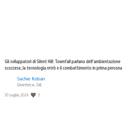
di
pubblicazione:
Gli sviluppatori di Silent Hill: Townfall parlano dell’ambientazione
scozzese, la tecnologia retrò e il combattimento in prima persona
Sachie Kobari
Direttrice, SIE
3
Data
30 Luglio, 2026
di
pubblicazione: