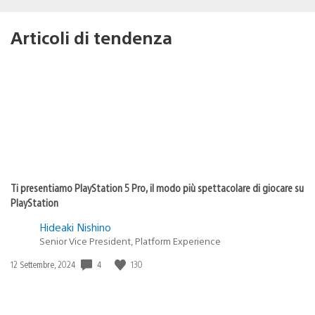
Articoli di tendenza
Ti presentiamo PlayStation 5 Pro, il modo più spettacolare di giocare su
PlayStation
Hideaki Nishino
Senior Vice President, Platform Experience
4
130
Data
12 Settembre, 2024
di
pubblicazione: