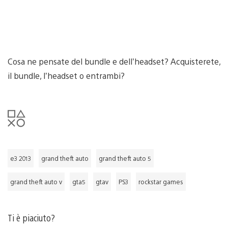
Cosa ne pensate del bundle e dell’headset? Acquisterete,
il bundle, l’headset o entrambi?
e3 2013
grand theft auto
grand theft auto 5
grand theft auto v
gta5
gtav
PS3
rockstar games
Ti è piaciuto?