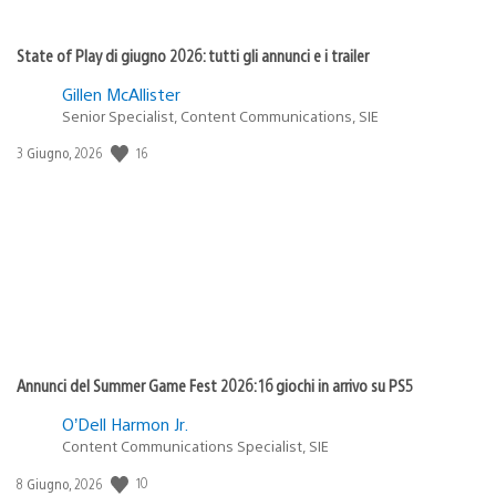
State of Play di giugno 2026: tutti gli annunci e i trailer
Gillen McAllister
Senior Specialist, Content Communications, SIE
16
Data
3 Giugno, 2026
di
pubblicazione:
Annunci del Summer Game Fest 2026: 16 giochi in arrivo su PS5
O’Dell Harmon Jr.
Content Communications Specialist, SIE
10
Data
8 Giugno, 2026