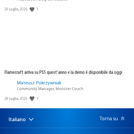
3
Data
29 Luglio, 2026
di
pubblicazione:
Flamecraft arriva su PS5 quest’anno e la demo è disponibile da oggi
Mateusz Pokrzywniak
Community Manager, Monster Couch
3
Data
28 Luglio, 2026
di
pubblicazione:
Torna su
Italiano
Seleziona
Regione
una
attuale:
Regione