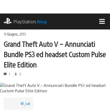
Salta
al
contenuto
playstation.com
PlayStation
.Blog
MEN
11 Giugno, 2013
Grand Theft Auto V – Annunciati
Bundle PS3 ed headset Custom Pulse
Elite Edition
1
0
W_sal