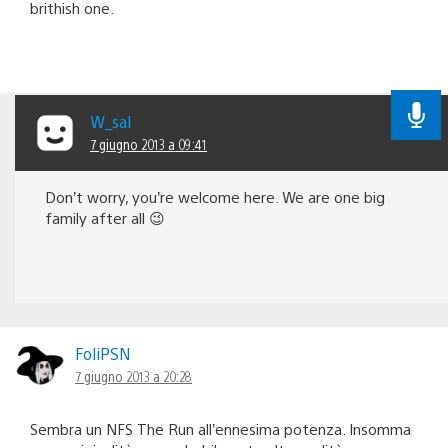
brithish one.
W_sal
7 giugno 2013 a 09:41
Don’t worry, you’re welcome here. We are one big
family after all 😉
FoliPSN
7 giugno 2013 a 20:28
Sembra un NFS The Run all’ennesima potenza. Insomma