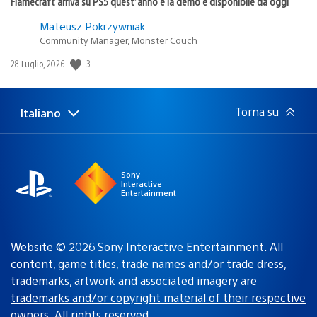
Flamecraft arriva su PS5 quest’anno e la demo è disponibile da oggi
Mateusz Pokrzywniak
Community Manager, Monster Couch
3
Data
28 Luglio, 2026
di
pubblicazione:
Torna su
Italiano
Seleziona
Regione
una
attuale:
Regione
Sony
Interactive
Entertainment
Website © 2026 Sony Interactive Entertainment. All
content, game titles, trade names and/or trade dress,
trademarks, artwork and associated imagery are
trademarks and/or copyright material of their respective
owners
. All rights reserved.