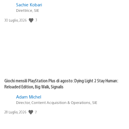
Sachie Kobari
Direttrice, SIE
3
Data
30 Luglio, 2026
di
pubblicazione:
Giochi mensili PlayStation Plus di agosto: Dying Light 2 Stay Human:
Reloaded Edition, Big Walk, Signalis
Adam Michel
Director, Content Acquisition & Operations, SIE
7
Data
28 Luglio, 2026
di
pubblicazione: