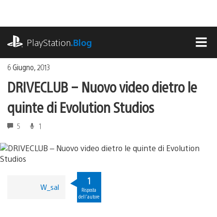
Salta
al
contenuto
playstation.com
PlayStation
.Blog
MEN
6 Giugno, 2013
DRIVECLUB – Nuovo video dietro le
quinte di Evolution Studios
5
1
1
W_sal
Risposta
dell'autore