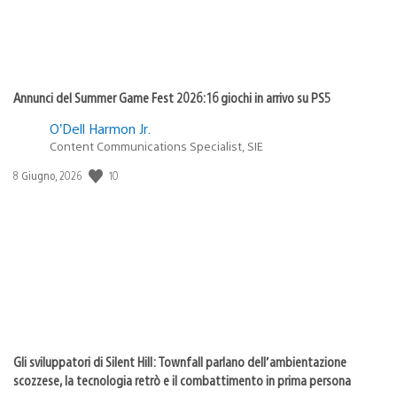
Annunci del Summer Game Fest 2026: 16 giochi in arrivo su PS5
O’Dell Harmon Jr.
Content Communications Specialist, SIE
10
Data
8 Giugno, 2026
di
pubblicazione:
Gli sviluppatori di Silent Hill: Townfall parlano dell’ambientazione
scozzese, la tecnologia retrò e il combattimento in prima persona