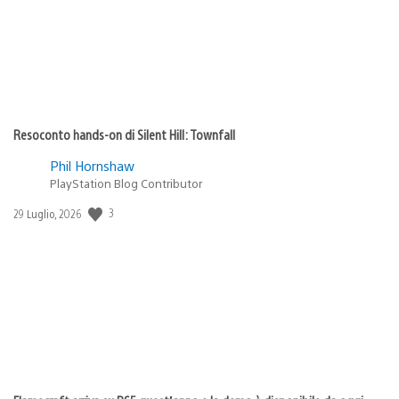
Resoconto hands-on di Silent Hill: Townfall
Phil Hornshaw
PlayStation Blog Contributor
3
Data
29 Luglio, 2026
di
pubblicazione: