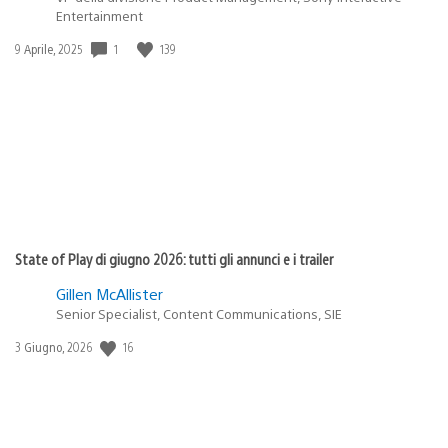
Entertainment
1
139
Data
9 Aprile, 2025
di
pubblicazione:
State of Play di giugno 2026: tutti gli annunci e i trailer
Gillen McAllister
Senior Specialist, Content Communications, SIE
16
Data
3 Giugno, 2026
di
pubblicazione: