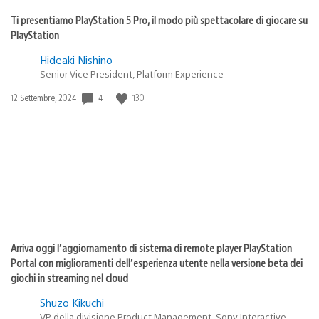
Ti presentiamo PlayStation 5 Pro, il modo più spettacolare di giocare su
PlayStation
Hideaki Nishino
Senior Vice President, Platform Experience
4
130
Data
12 Settembre, 2024
di
pubblicazione:
Arriva oggi l’aggiornamento di sistema di remote player PlayStation
Portal con miglioramenti dell’esperienza utente nella versione beta dei
giochi in streaming nel cloud
Shuzo Kikuchi
VP della divisione Product Management, Sony Interactive