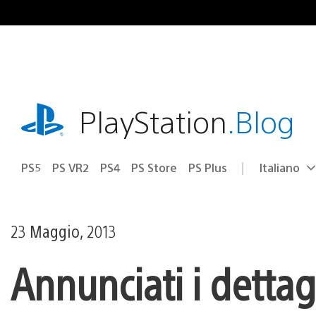
Salta
al
contenuto
playstation.com
PlayStation
.Blog
PS5
PS VR2
PS4
PS Store
PS Plus
Italiano
Seleziona
Regione
una
attuale:
Regione
23 Maggio, 2013
Annunciati i dettag