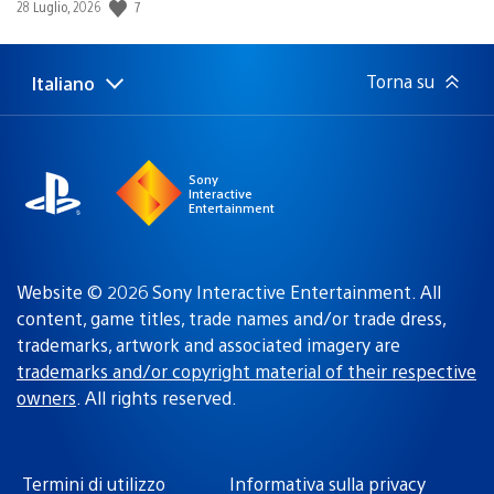
7
Data
28 Luglio, 2026
di
pubblicazione:
Torna su
Italiano
Seleziona
Regione
una
attuale:
Regione
Sony
Interactive
Entertainment
Website © 2026 Sony Interactive Entertainment. All
content, game titles, trade names and/or trade dress,
trademarks, artwork and associated imagery are
trademarks and/or copyright material of their respective
owners
. All rights reserved.
Termini di utilizzo
Informativa sulla privacy