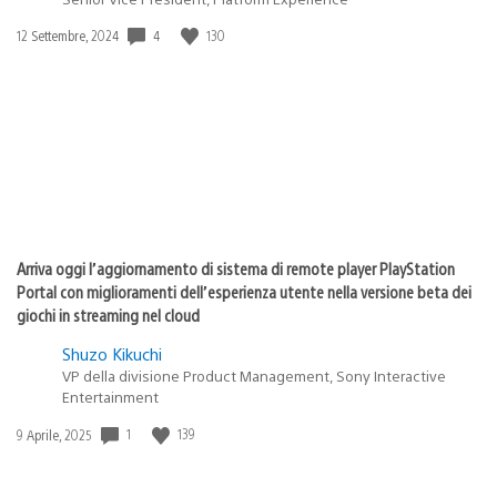
4
130
Data
12 Settembre, 2024
di
pubblicazione:
Arriva oggi l’aggiornamento di sistema di remote player PlayStation
Portal con miglioramenti dell’esperienza utente nella versione beta dei
giochi in streaming nel cloud
Shuzo Kikuchi
VP della divisione Product Management, Sony Interactive
Entertainment
1
139
Data
9 Aprile, 2025
di
pubblicazione: