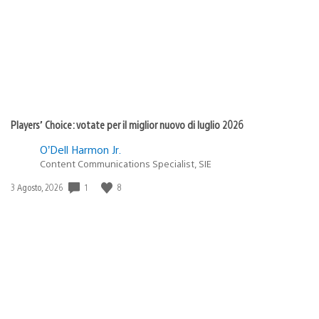
Players’ Choice: votate per il miglior nuovo di luglio 2026
O’Dell Harmon Jr.
Content Communications Specialist, SIE
1
8
Data
3 Agosto, 2026
di
pubblicazione: