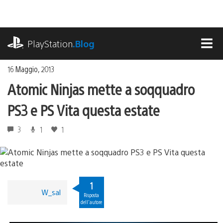
Salta
al
contenuto
playstation.com
PlayStation
.Blog
MEN
16 Maggio, 2013
Atomic Ninjas mette a soqquadro
PS3 e PS Vita questa estate
3
1
1
1
W_sal
Risposta
dell'autore