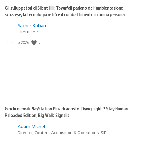
Gli sviluppatori di Silent Hill: Townfall parlano dell’ambientazione
scozzese, la tecnologia retrò e il combattimento in prima persona
Sachie Kobari
Direttrice, SIE
3
Data
30 Luglio, 2026
di
pubblicazione:
Giochi mensili PlayStation Plus di agosto: Dying Light 2 Stay Human:
Reloaded Edition, Big Walk, Signalis
Adam Michel
Director, Content Acquisition & Operations, SIE