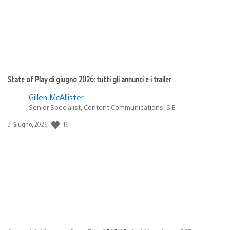
State of Play di giugno 2026: tutti gli annunci e i trailer
Gillen McAllister
Senior Specialist, Content Communications, SIE
16
Data
3 Giugno, 2026
di
pubblicazione: