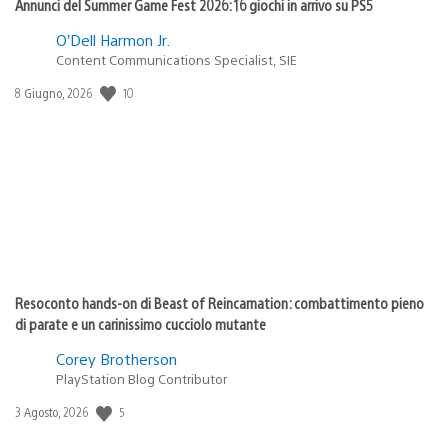
Annunci del Summer Game Fest 2026: 16 giochi in arrivo su PS5
O’Dell Harmon Jr.
Content Communications Specialist, SIE
10
Data
8 Giugno, 2026
di
pubblicazione:
Resoconto hands-on di Beast of Reincarnation: combattimento pieno
di parate e un carinissimo cucciolo mutante
Corey Brotherson
PlayStation Blog Contributor
5
Data
3 Agosto, 2026
di
pubblicazione: