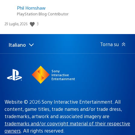
Phil Hornshaw
PlayStation Blog Contributor
3
Data
29 Luglio, 2026
di
pubblicazione:
Torna su
Italiano
Seleziona
Regione
una
attuale:
Regione
Sony
Interactive
Entertainment
Website © 2026 Sony Interactive Entertainment. All
content, game titles, trade names and/or trade dress,
trademarks, artwork and associated imagery are
trademarks and/or copyright material of their respective
owners
. All rights reserved.