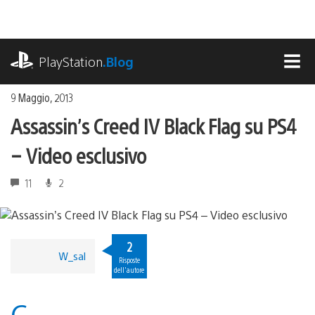
Salta
al
contenuto
playstation.com
PlayStation
.Blog
MEN
9 Maggio, 2013
Assassin’s Creed IV Black Flag su PS4
– Video esclusivo
11
2
2
W_sal
Risposte
dell'autore
C