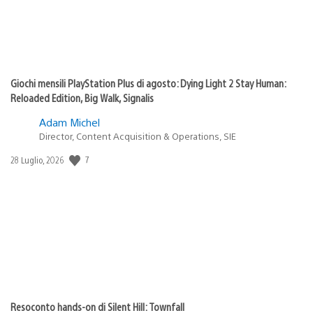
Giochi mensili PlayStation Plus di agosto: Dying Light 2 Stay Human:
Reloaded Edition, Big Walk, Signalis
Adam Michel
Director, Content Acquisition & Operations, SIE
7
Data
28 Luglio, 2026
di
pubblicazione:
Resoconto hands-on di Silent Hill: Townfall