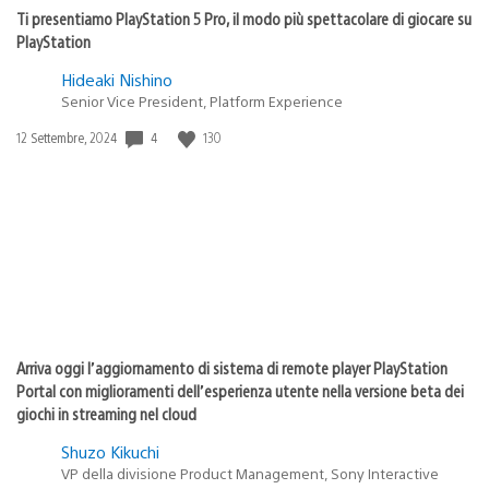
Ti presentiamo PlayStation 5 Pro, il modo più spettacolare di giocare su
PlayStation
Hideaki Nishino
Senior Vice President, Platform Experience
4
130
Data
12 Settembre, 2024
di
pubblicazione:
Arriva oggi l’aggiornamento di sistema di remote player PlayStation
Portal con miglioramenti dell’esperienza utente nella versione beta dei
giochi in streaming nel cloud
Shuzo Kikuchi
VP della divisione Product Management, Sony Interactive