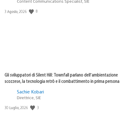
Content Communications Specialist, SIE
8
Data
3 Agosto, 2026
di
pubblicazione:
Gli sviluppatori di Silent Hill: Townfall parlano dell’ambientazione
scozzese, la tecnologia retrò e il combattimento in prima persona
Sachie Kobari
Direttrice, SIE
3
Data
30 Luglio, 2026
di
pubblicazione: