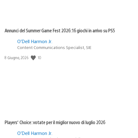
Annunci del Summer Game Fest 2026: 16 giochi in arrivo su PS5
O’Dell Harmon Jr.
Content Communications Specialist, SIE
10
Data
8 Giugno, 2026
di
pubblicazione:
Players’ Choice: votate per il miglior nuovo di luglio 2026
O’Dell Harmon Jr.