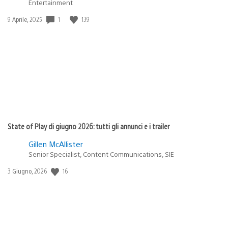
Entertainment
1
139
Data
9 Aprile, 2025
di
pubblicazione:
State of Play di giugno 2026: tutti gli annunci e i trailer
Gillen McAllister
Senior Specialist, Content Communications, SIE
16
Data
3 Giugno, 2026
di
pubblicazione: