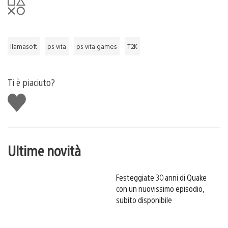
llamasoft
ps vita
ps vita games
T2K
Ti è piaciuto?
Mi
piace
Ultime novità
Festeggiate 30 anni di Quake
con un nuovissimo episodio,
subito disponibile