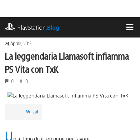
Salta
al
contenuto
playstation.com
PlayStation
.Blog
MEN
24 Aprile, 2013
La leggendaria Llamasoft infiamma
PS Vita con TxK
0
0
W_sal
U
n attimo di attenzione per favore.