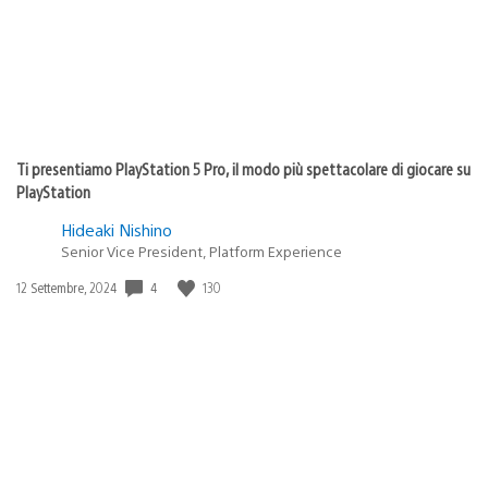
Ti presentiamo PlayStation 5 Pro, il modo più spettacolare di giocare su
PlayStation
Hideaki Nishino
Senior Vice President, Platform Experience
4
130
Data
12 Settembre, 2024
di
pubblicazione: