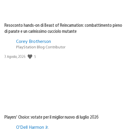
Resoconto hands-on di Beast of Reincarnation: combattimento pieno
di parate e un carinissimo cucciolo mutante
Corey Brotherson
PlayStation Blog Contributor
5
Data
3 Agosto, 2026
di
pubblicazione:
Players’ Choice: votate per il miglior nuovo di luglio 2026
O’Dell Harmon Jr.