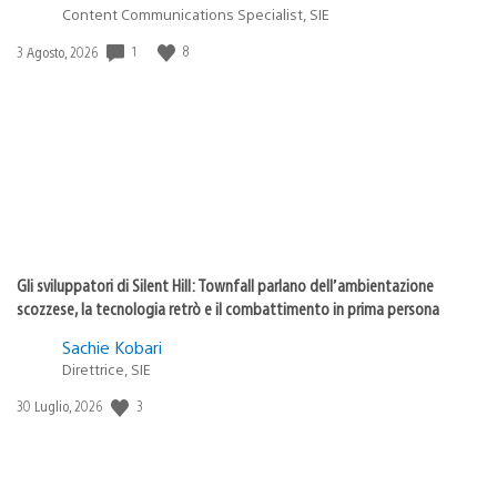
Content Communications Specialist, SIE
1
8
Data
3 Agosto, 2026
di
pubblicazione:
Gli sviluppatori di Silent Hill: Townfall parlano dell’ambientazione
scozzese, la tecnologia retrò e il combattimento in prima persona
Sachie Kobari
Direttrice, SIE
3
Data
30 Luglio, 2026
di
pubblicazione: