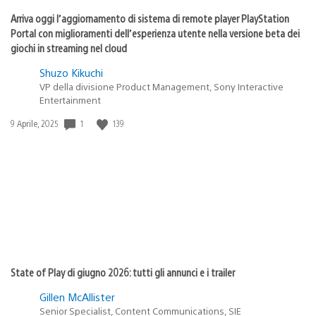
Arriva oggi l’aggiornamento di sistema di remote player PlayStation
Portal con miglioramenti dell’esperienza utente nella versione beta dei
giochi in streaming nel cloud
Shuzo Kikuchi
VP della divisione Product Management, Sony Interactive
Entertainment
1
139
Data
9 Aprile, 2025
di
pubblicazione:
State of Play di giugno 2026: tutti gli annunci e i trailer
Gillen McAllister
Senior Specialist, Content Communications, SIE