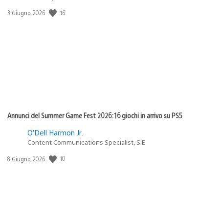
16
Data
3 Giugno, 2026
di
pubblicazione:
Annunci del Summer Game Fest 2026: 16 giochi in arrivo su PS5
O’Dell Harmon Jr.
Content Communications Specialist, SIE
10
Data
8 Giugno, 2026
di
pubblicazione: