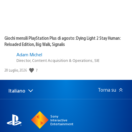
Giochi mensili PlayStation Plus di agosto: Dying Light 2 Stay Human:
Reloaded Edition, Big Walk, Signalis
Adam Michel
Director, Content Acquisition & Operations, SIE
7
Data
28 Luglio, 2026
di
pubblicazione:
Torna su
Italiano
Seleziona
Regione
una
attuale:
Regione
Sony
Interactive
Entertainment