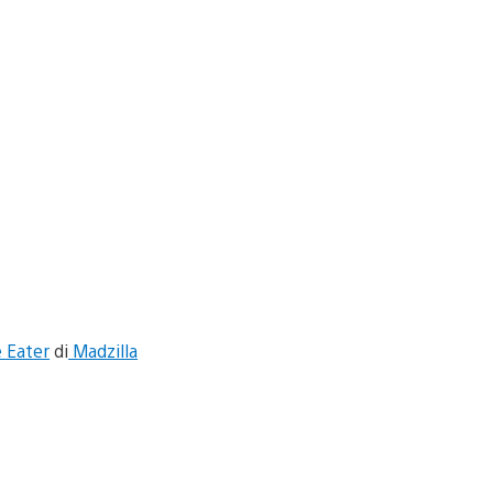
e Eater
di
Madzilla