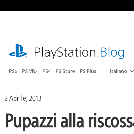
Salta
al
contenuto
playstation.com
PlayStation
.Blog
PS5
PS VR2
PS4
PS Store
PS Plus
Italiano
Seleziona
Regione
una
attuale:
Regione
2 Aprile, 2013
Pupazzi alla riscos