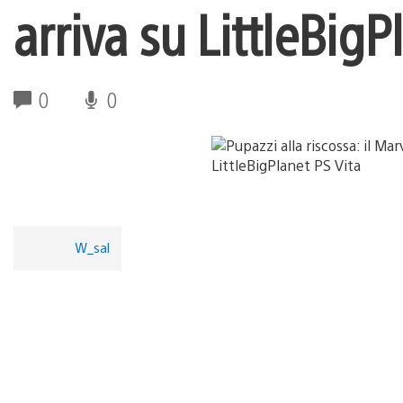
arriva su LittleBigP
0
0
W_sal