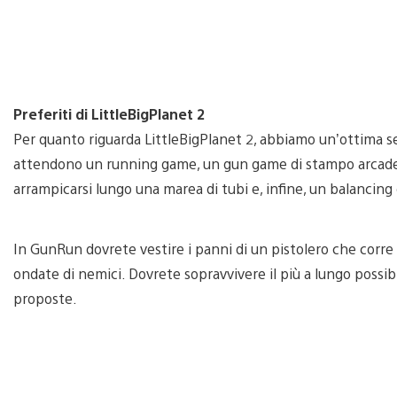
Preferiti di LittleBigPlanet 2
Per quanto riguarda LittleBigPlanet 2, abbiamo un’ottima se
attendono un running game, un gun game di stampo arcade,
arrampicarsi lungo una marea di tubi e, infine, un balancin
In GunRun dovrete vestire i panni di un pistolero che corr
ondate di nemici. Dovrete sopravvivere il più a lungo possibi
proposte.