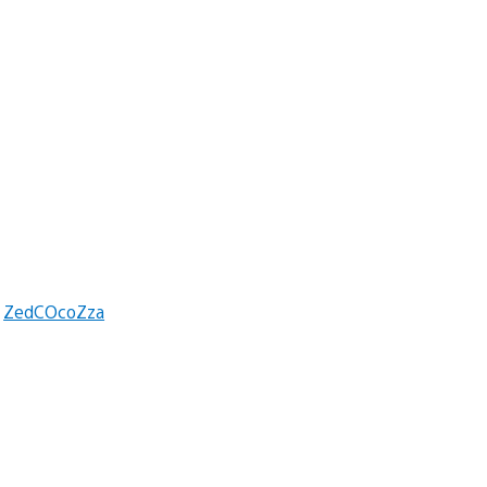
i
ZedCOcoZza