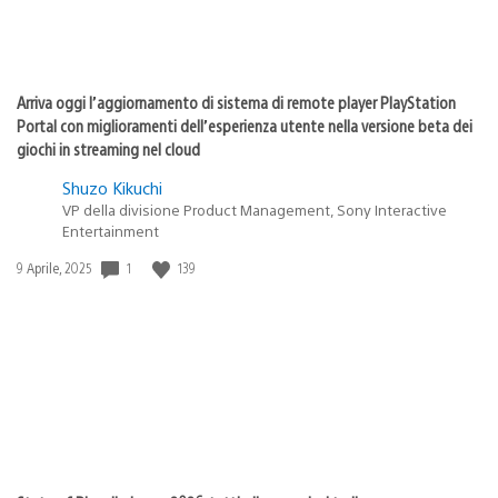
Arriva oggi l’aggiornamento di sistema di remote player PlayStation
Portal con miglioramenti dell’esperienza utente nella versione beta dei
giochi in streaming nel cloud
Shuzo Kikuchi
VP della divisione Product Management, Sony Interactive
Entertainment
1
139
Data
9 Aprile, 2025
di
pubblicazione: