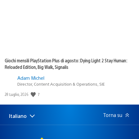
di
pubblicazione:
Giochi mensili PlayStation Plus di agosto: Dying Light 2 Stay Human:
Reloaded Edition, Big Walk, Signalis
Adam Michel
Director, Content Acquisition & Operations, SIE
7
Data
28 Luglio, 2026
di
pubblicazione:
Torna su
Italiano
Seleziona
Regione
una
attuale:
Regione