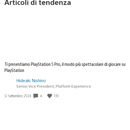
Articoli di tendenza
Ti presentiamo PlayStation 5 Pro, il modo più spettacolare di giocare su
PlayStation
Hideaki Nishino
Senior Vice President, Platform Experience
4
130
Data
12 Settembre, 2024
di
pubblicazione: