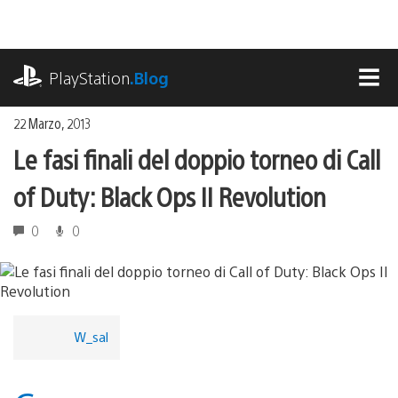
Salta
al
contenuto
playstation.com
PlayStation
.Blog
MEN
22 Marzo, 2013
Le fasi finali del doppio torneo di Call
of Duty: Black Ops II Revolution
0
0
W_sal