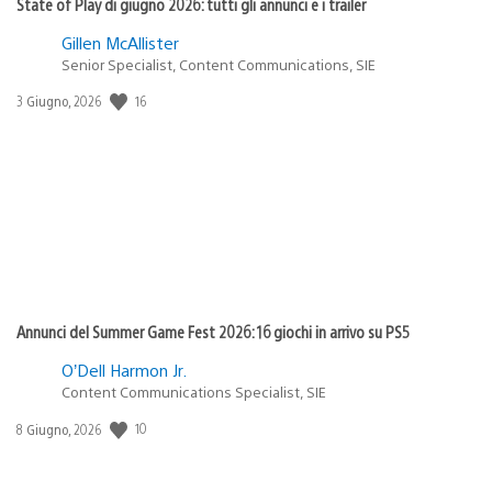
State of Play di giugno 2026: tutti gli annunci e i trailer
Gillen McAllister
Senior Specialist, Content Communications, SIE
16
Data
3 Giugno, 2026
di
pubblicazione:
Annunci del Summer Game Fest 2026: 16 giochi in arrivo su PS5
O’Dell Harmon Jr.
Content Communications Specialist, SIE
10
Data
8 Giugno, 2026
di
pubblicazione: