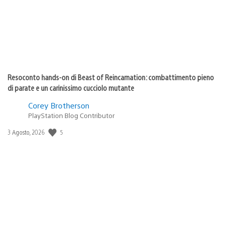
Resoconto hands-on di Beast of Reincarnation: combattimento pieno
di parate e un carinissimo cucciolo mutante
Corey Brotherson
PlayStation Blog Contributor
5
Data
3 Agosto, 2026
di
pubblicazione: