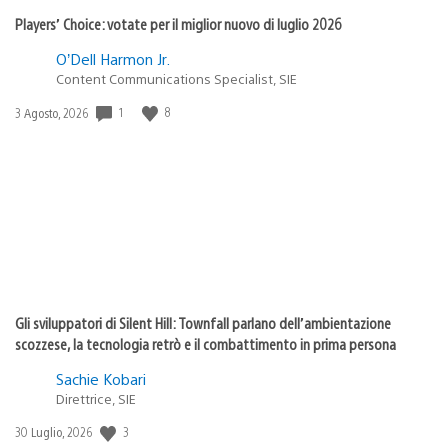
Players’ Choice: votate per il miglior nuovo di luglio 2026
O’Dell Harmon Jr.
Content Communications Specialist, SIE
1
8
Data
3 Agosto, 2026
di
pubblicazione:
Gli sviluppatori di Silent Hill: Townfall parlano dell’ambientazione
scozzese, la tecnologia retrò e il combattimento in prima persona
Sachie Kobari
Direttrice, SIE
3
Data
30 Luglio, 2026