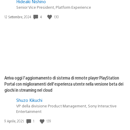
Hideaki Nishino
Senior Vice President, Platform Experience
4
130
Data
12 Settembre, 2024
di
pubblicazione:
Arriva oggi l’aggiornamento di sistema di remote player PlayStation
Portal con miglioramenti dell’esperienza utente nella versione beta dei
giochi in streaming nel cloud
Shuzo Kikuchi
VP della divisione Product Management, Sony Interactive
Entertainment
1
139
Data
9 Aprile, 2025
di