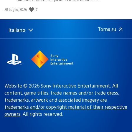
7
Data
28 Luglio, 2026
di
pubblicazione:
Torna su
Italiano
Seleziona
Regione
una
attuale:
Regione
Sony
Interactive
Entertainment
Website © 2026 Sony Interactive Entertainment. All
content, game titles, trade names and/or trade dress,
trademarks, artwork and associated imagery are
trademarks and/or copyright material of their respective
owners
. All rights reserved.