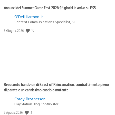
Annunci del Summer Game Fest 2026: 16 giochi in arrivo su PS5
O’Dell Harmon Jr.
Content Communications Specialist, SIE
10
Data
8 Giugno, 2026
di
pubblicazione:
Resoconto hands-on di Beast of Reincarnation: combattimento pieno
di parate e un carinissimo cucciolo mutante
Corey Brotherson
PlayStation Blog Contributor
5
Data
3 Agosto, 2026