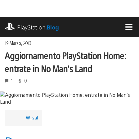
Salta
al
contenuto
playstation.com
PlayStation
.Blog
MEN
19 Marzo, 2013
Aggiornamento PlayStation Home:
entrate in No Man’s Land
1
0
W_sal