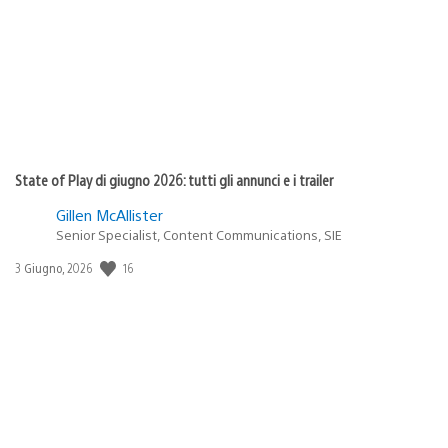
pubblicazione:
State of Play di giugno 2026: tutti gli annunci e i trailer
Gillen McAllister
Senior Specialist, Content Communications, SIE
16
Data
3 Giugno, 2026
di
pubblicazione: