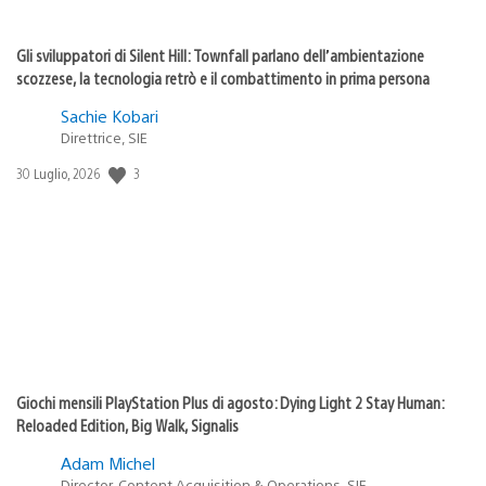
Gli sviluppatori di Silent Hill: Townfall parlano dell’ambientazione
scozzese, la tecnologia retrò e il combattimento in prima persona
Sachie Kobari
Direttrice, SIE
3
Data
30 Luglio, 2026
di
pubblicazione:
Giochi mensili PlayStation Plus di agosto: Dying Light 2 Stay Human:
Reloaded Edition, Big Walk, Signalis
Adam Michel
Director, Content Acquisition & Operations, SIE