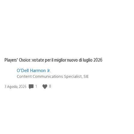
di
pubblicazione:
Players’ Choice: votate per il miglior nuovo di luglio 2026
O’Dell Harmon Jr.
Content Communications Specialist, SIE
1
8
Data
3 Agosto, 2026
di
pubblicazione: