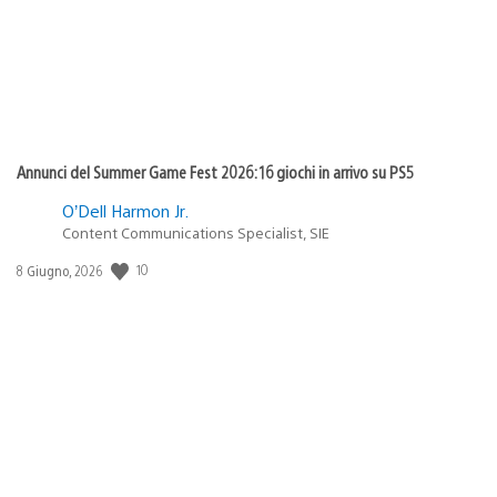
Annunci del Summer Game Fest 2026: 16 giochi in arrivo su PS5
O’Dell Harmon Jr.
Content Communications Specialist, SIE
10
Data
8 Giugno, 2026
di
pubblicazione: