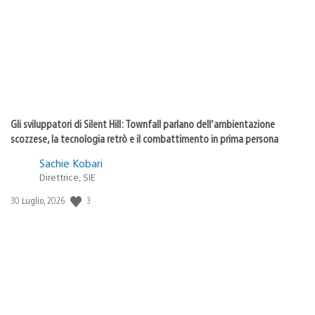
pubblicazione:
Gli sviluppatori di Silent Hill: Townfall parlano dell’ambientazione
scozzese, la tecnologia retrò e il combattimento in prima persona
Sachie Kobari
Direttrice, SIE
3
Data
30 Luglio, 2026
di
pubblicazione: