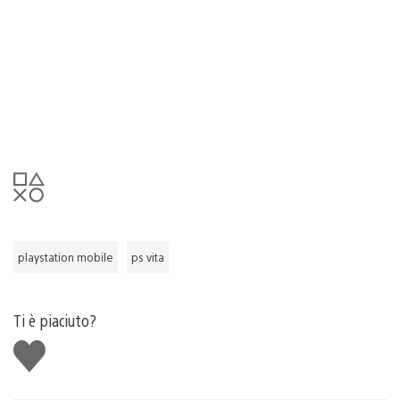
playstation mobile
ps vita
Ti è piaciuto?
Mi
piace