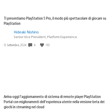
Ti presentiamo PlayStation 5 Pro, il modo più spettacolare di giocare su
PlayStation
Hideaki Nishino
Senior Vice President, Platform Experience
4
130
Data
12 Settembre, 2024
di
pubblicazione:
Arriva oggi l’aggiornamento di sistema di remote player PlayStation
Portal con miglioramenti dell’esperienza utente nella versione beta dei
giochi in streaming nel cloud