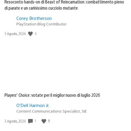
Resoconto hands-on di Beast of Reincarnation: combattimento pieno
di parate e un carinissimo cucciolo mutante
Corey Brotherson
PlayStation Blog Contributor
5
Data
3 Agosto, 2026
di
pubblicazione:
Players’ Choice: votate per il miglior nuovo di luglio 2026
O’Dell Harmon Jr.
Content Communications Specialist, SIE
1
8
Data
3 Agosto, 2026
di