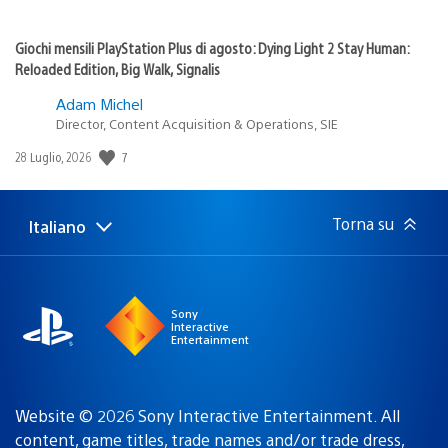
Giochi mensili PlayStation Plus di agosto: Dying Light 2 Stay Human:
Reloaded Edition, Big Walk, Signalis
Adam Michel
Director, Content Acquisition & Operations, SIE
7
Data
28 Luglio, 2026
di
pubblicazione:
Torna su
Italiano
Seleziona
Regione
una
attuale:
Regione
Sony
Interactive
Entertainment
Website © 2026 Sony Interactive Entertainment. All
content, game titles, trade names and/or trade dress,