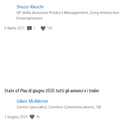
Shuzo Kikuchi
VP della divisione Product Management, Sony Interactive
Entertainment
1
139
Data
9 Aprile, 2025
di
pubblicazione:
State of Play di giugno 2026: tutti gli annunci e i trailer
Gillen McAllister
Senior Specialist, Content Communications, SIE
16
Data
3 Giugno, 2026
di
pubblicazione: