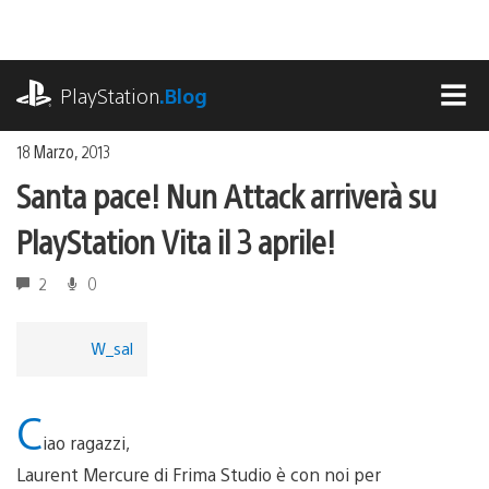
Salta
al
contenuto
playstation.com
PlayStation
.Blog
MEN
18 Marzo, 2013
Santa pace! Nun Attack arriverà su
PlayStation Vita il 3 aprile!
2
0
W_sal
C
iao ragazzi,
Laurent Mercure di Frima Studio è con noi per