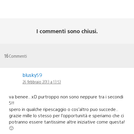
I commenti sono chiusi.
16
Commenti
blusky59
26 febbraio 2013 a 13:53
va benee.. xD purtroppo non sono neppure tra i secondi
5!!
spero in qualche ripescaggio o cos’altro puo succede..
grazie mille lo stesso per l’opportunità e speriamo che ci
potranno essere tantissime altre iniziative come questa!
🙂