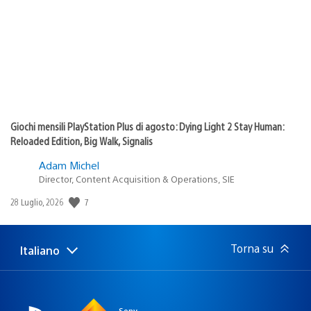
pubblicazione:
Giochi mensili PlayStation Plus di agosto: Dying Light 2 Stay Human:
Reloaded Edition, Big Walk, Signalis
Adam Michel
Director, Content Acquisition & Operations, SIE
7
Data
28 Luglio, 2026
di
pubblicazione:
Torna su
Italiano
Seleziona
Regione
una
attuale:
Regione
Sony