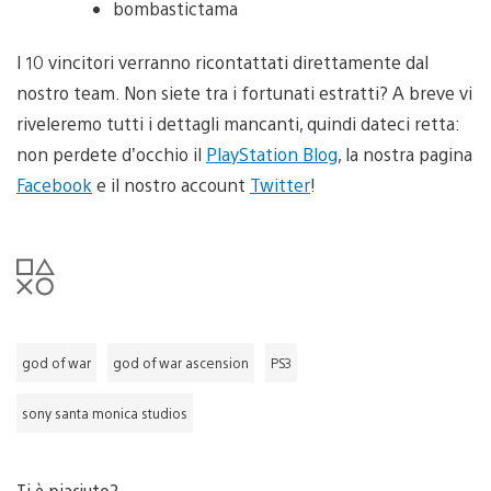
bombastictama
I 10 vincitori verranno ricontattati direttamente dal
nostro team. Non siete tra i fortunati estratti? A breve vi
riveleremo tutti i dettagli mancanti, quindi dateci retta:
non perdete d’occhio il
PlayStation Blog
, la nostra pagina
Facebook
e il nostro account
Twitter
!
god of war
god of war ascension
PS3
sony santa monica studios
Ti è piaciuto?