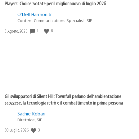
Players’ Choice: votate per il miglior nuovo di luglio 2026
O’Dell Harmon Jr.
Content Communications Specialist, SIE
1
8
Data
3 Agosto, 2026
di
pubblicazione:
Gli sviluppatori di Silent Hill: Townfall parlano dell’ambientazione
scozzese, la tecnologia retrò e il combattimento in prima persona
Sachie Kobari
Direttrice, SIE
3
Data
30 Luglio, 2026
di