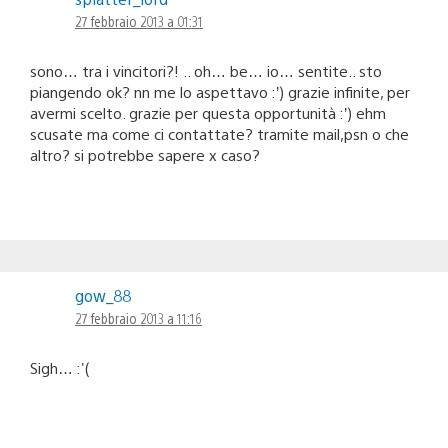
27 febbraio 2013 a 01:31
sono… tra i vincitori?! .. oh… be… io… sentite.. sto
piangendo ok? nn me lo aspettavo :’) grazie infinite, per
avermi scelto. grazie per questa opportunità :’) ehm
scusate ma come ci contattate? tramite mail,psn o che
altro? si potrebbe sapere x caso?
gow_88
27 febbraio 2013 a 11:16
Sigh… :'(