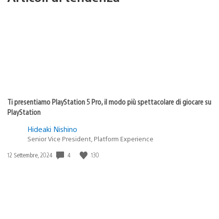
Ti presentiamo PlayStation 5 Pro, il modo più spettacolare di giocare su
PlayStation
Hideaki Nishino
Senior Vice President, Platform Experience
4
130
Data
12 Settembre, 2024
di
pubblicazione: