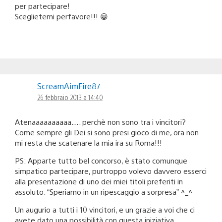
per partecipare!
Sceglietemi perfavore!!! 😀
ScreamAimFire87
26 febbraio 2013 a 14:40
Atenaaaaaaaaaa…. perchè non sono tra i vincitori?
Come sempre gli Dei si sono presi gioco di me, ora non
mi resta che scatenare la mia ira su Roma!!!
PS: Apparte tutto bel concorso, è stato comunque
simpatico partecipare, purtroppo volevo davvero esserci
alla presentazione di uno dei miei titoli preferiti in
assoluto. “Speriamo in un ripescaggio a sorpresa” ^_^
Un augurio a tutti i 10 vincitori, e un grazie a voi che ci
avete dato una possibilità con questa iniziativa,