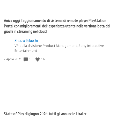
Arriva oggi l’aggiornamento di sistema di remote player PlayStation
Portal con miglioramenti dell’esperienza utente nella versione beta dei
giochi in streaming nel cloud
Shuzo Kikuchi
VP della divisione Product Management, Sony Interactive
Entertainment
1
139
Data
9 Aprile, 2025
di
pubblicazione:
State of Play di giugno 2026: tutti gli annunci e i trailer