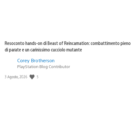
Resoconto hands-on di Beast of Reincarnation: combattimento pieno
di parate e un carinissimo cucciolo mutante
Corey Brotherson
PlayStation Blog Contributor
5
Data
3 Agosto, 2026
di
pubblicazione: