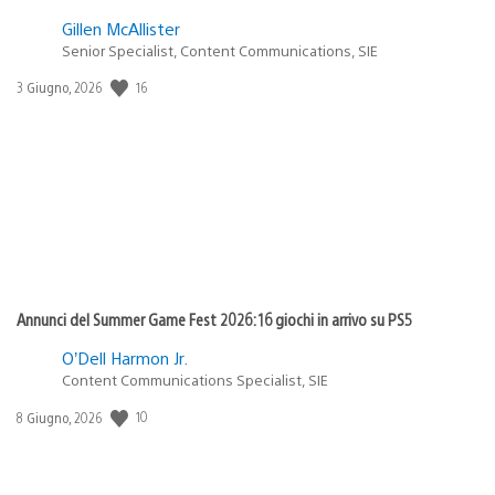
Gillen McAllister
Senior Specialist, Content Communications, SIE
16
Data
3 Giugno, 2026
di
pubblicazione:
Annunci del Summer Game Fest 2026: 16 giochi in arrivo su PS5
O’Dell Harmon Jr.
Content Communications Specialist, SIE
10
Data
8 Giugno, 2026
di
pubblicazione: