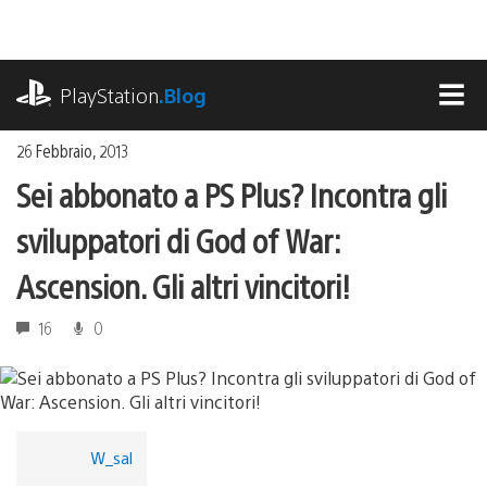
Salta
al
contenuto
playstation.com
PlayStation
.Blog
MEN
26 Febbraio, 2013
Sei abbonato a PS Plus? Incontra gli
sviluppatori di God of War:
Ascension. Gli altri vincitori!
16
0
W_sal