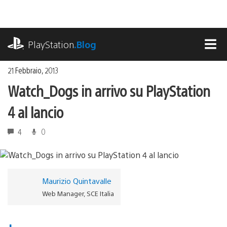
Salta
al
contenuto
playstation.com
PlayStation
.Blog
MEN
21 Febbraio, 2013
Watch_Dogs in arrivo su PlayStation
4 al lancio
4
0
Maurizio Quintavalle
Web Manager, SCE Italia