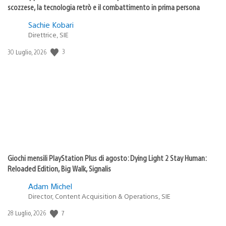
scozzese, la tecnologia retrò e il combattimento in prima persona
Sachie Kobari
Direttrice, SIE
3
Data
30 Luglio, 2026
di
pubblicazione:
Giochi mensili PlayStation Plus di agosto: Dying Light 2 Stay Human:
Reloaded Edition, Big Walk, Signalis
Adam Michel
Director, Content Acquisition & Operations, SIE
7
Data
28 Luglio, 2026
di