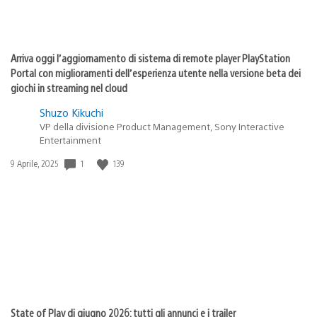
Arriva oggi l’aggiornamento di sistema di remote player PlayStation
Portal con miglioramenti dell’esperienza utente nella versione beta dei
giochi in streaming nel cloud
Shuzo Kikuchi
VP della divisione Product Management, Sony Interactive
Entertainment
1
139
Data
9 Aprile, 2025
di
pubblicazione:
State of Play di giugno 2026: tutti gli annunci e i trailer