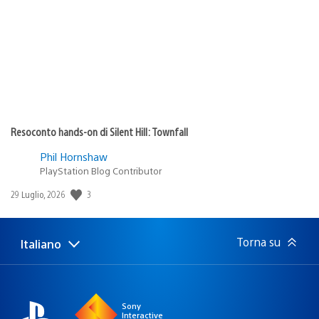
pubblicazione:
Resoconto hands-on di Silent Hill: Townfall
Phil Hornshaw
PlayStation Blog Contributor
3
Data
29 Luglio, 2026
di
pubblicazione:
Torna su
Italiano
Seleziona
Regione
una
attuale:
Regione
Sony
Interactive