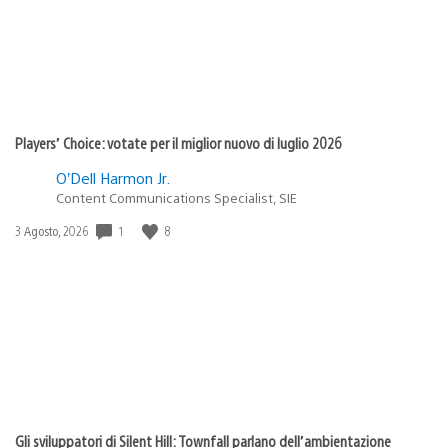
Players’ Choice: votate per il miglior nuovo di luglio 2026
O’Dell Harmon Jr.
Content Communications Specialist, SIE
1
8
Data
3 Agosto, 2026
di
pubblicazione:
Gli sviluppatori di Silent Hill: Townfall parlano dell’ambientazione