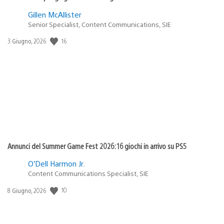
Gillen McAllister
Senior Specialist, Content Communications, SIE
16
Data
3 Giugno, 2026
di
pubblicazione:
Annunci del Summer Game Fest 2026: 16 giochi in arrivo su PS5
O’Dell Harmon Jr.
Content Communications Specialist, SIE
10
Data
8 Giugno, 2026
di
pubblicazione: