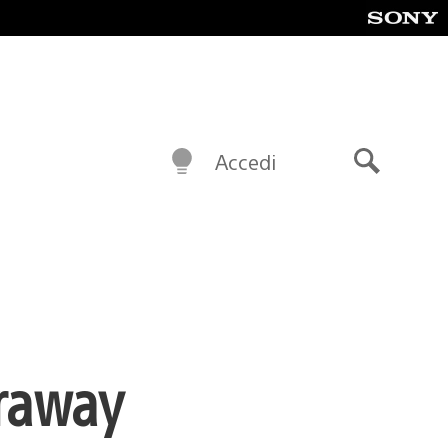
Accedi
Cerca
araway