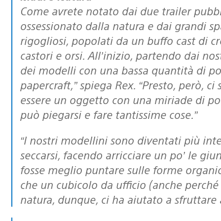
Come avrete notato dai due trailer pubbl
ossessionato dalla natura e dai grandi sp
rigogliosi, popolati da un buffo cast di cr
castori e orsi. All’inizio, partendo dai no
dei modelli con una bassa quantità di pol
papercraft,” spiega Rex. “Presto, però, ci
essere un oggetto con una miriade di pol
può piegarsi e fare tantissime cose.”
“I nostri modellini sono diventati più interessanti quando la colla ha iniziato a
seccarsi, facendo arricciare un po’ le gi
fosse meglio puntare sulle forme organic
che un cubicolo da ufficio (anche perché 
natura, dunque, ci ha aiutato a sfruttare