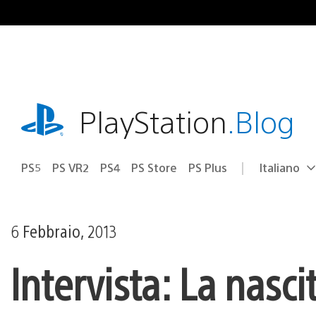
Salta
al
contenuto
playstation.com
PlayStation
.Blog
PS5
PS VR2
PS4
PS Store
PS Plus
Italiano
Seleziona
Regione
una
attuale:
Regione
6 Febbraio, 2013
Intervista: La nas