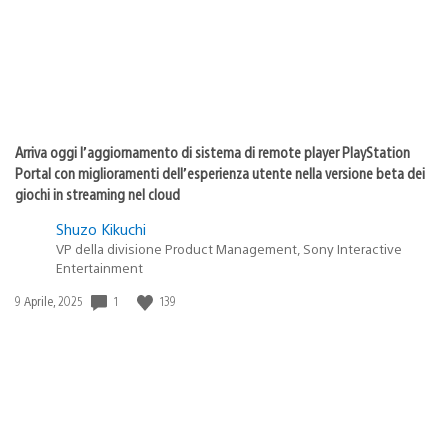
Arriva oggi l’aggiornamento di sistema di remote player PlayStation
Portal con miglioramenti dell’esperienza utente nella versione beta dei
giochi in streaming nel cloud
Shuzo Kikuchi
VP della divisione Product Management, Sony Interactive
Entertainment
1
139
Data
9 Aprile, 2025
di
pubblicazione: