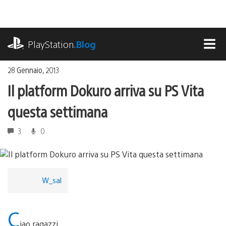
Salta
al
contenuto
playstation.com
PlayStation
.Blog
MEN
28 Gennaio, 2013
Il platform Dokuro arriva su PS Vita
questa settimana
3
0
W_sal
C
iao ragazzi,