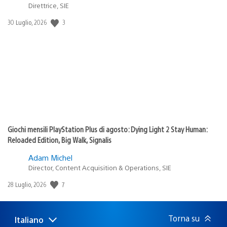
Direttrice, SIE
3
Data
30 Luglio, 2026
di
pubblicazione:
Giochi mensili PlayStation Plus di agosto: Dying Light 2 Stay Human:
Reloaded Edition, Big Walk, Signalis
Adam Michel
Director, Content Acquisition & Operations, SIE
7
Data
28 Luglio, 2026
di
pubblicazione:
Torna su
Italiano
Seleziona
Regione