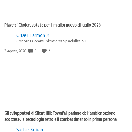
Players’ Choice: votate per il miglior nuovo di luglio 2026
O’Dell Harmon Jr.
Content Communications Specialist, SIE
1
8
Data
3 Agosto, 2026
di
pubblicazione:
Gli sviluppatori di Silent Hill: Townfall parlano dell’ambientazione
scozzese, la tecnologia retrò e il combattimento in prima persona
Sachie Kobari