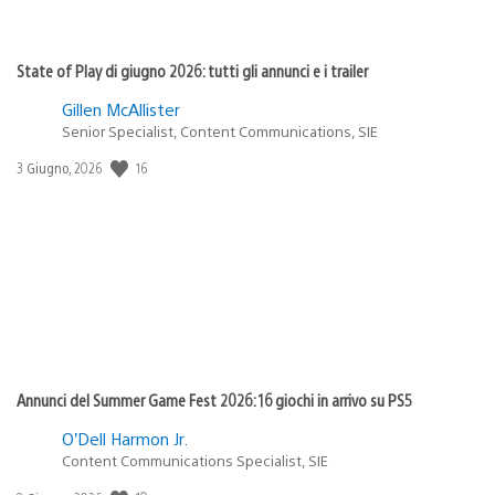
State of Play di giugno 2026: tutti gli annunci e i trailer
Gillen McAllister
Senior Specialist, Content Communications, SIE
16
Data
3 Giugno, 2026
di
pubblicazione:
Annunci del Summer Game Fest 2026: 16 giochi in arrivo su PS5
O’Dell Harmon Jr.
Content Communications Specialist, SIE