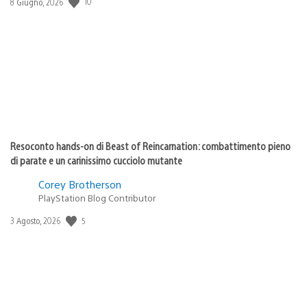
10
Data
8 Giugno, 2026
di
pubblicazione:
Resoconto hands-on di Beast of Reincarnation: combattimento pieno
di parate e un carinissimo cucciolo mutante
Corey Brotherson
PlayStation Blog Contributor
5
Data
3 Agosto, 2026
di
pubblicazione: