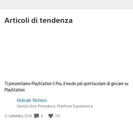
Articoli di tendenza
Ti presentiamo PlayStation 5 Pro, il modo più spettacolare di giocare su
PlayStation
Hideaki Nishino
Senior Vice President, Platform Experience
4
130
Data
12 Settembre, 2024
di
pubblicazione: