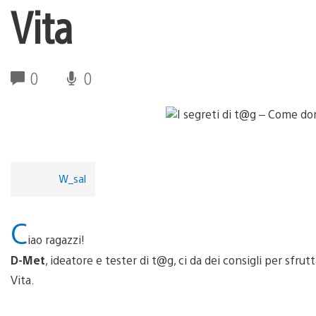
Vita
0
0
W_sal
C
iao ragazzi!
D-Met
, ideatore e tester di t@g, ci da dei consigli per sfru
Vita.