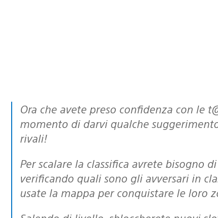
Ora che avete preso confidenza con le t@g, abbiamo pensato che sia il
momento di darvi qualche suggerimento 
rivali!
Per scalare la classifica avrete bisogno di tutto l’aiuto possibile! Iniziate
verificando quali sono gli avversari in cl
usate la mappa per conquistare le loro 
Salendo di livello, sbloccherete nuovi slot di salvataggio per le tue t@g! Ciò