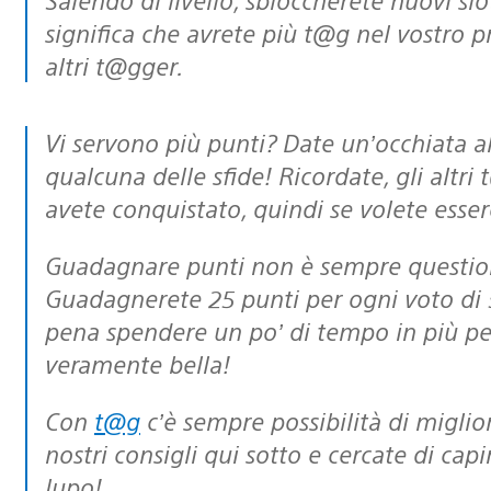
significa che avrete più t@g nel vostro p
altri t@gger.
Vi servono più punti? Date un’occhiata alla sezione degli sticker, e completate
qualcuna delle sfide! Ricordate, gli altr
avete conquistato, quindi se volete essere
Guadagnare punti non è sempre questione di quanti t@g riuscite a piazzare.
Guadagnerete 25 punti per ogni voto di 5 
pena spendere un po’ di tempo in più per
veramente bella!
Con
t@g
c’è sempre possibilità di migli
nostri consigli qui sotto e cercate di cap
lupo!