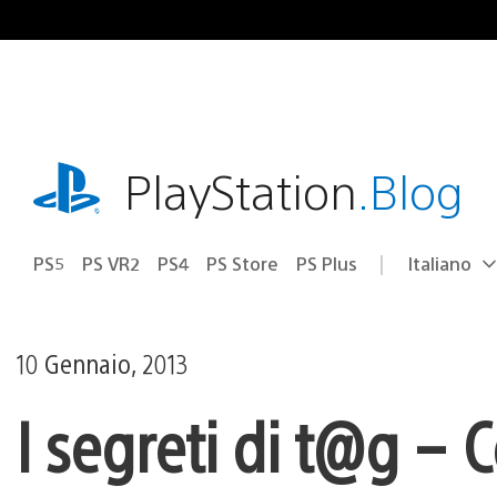
Salta
al
contenuto
playstation.com
PlayStation
.Blog
PS5
PS VR2
PS4
PS Store
PS Plus
Italiano
Seleziona
Regione
una
attuale:
Regione
10 Gennaio, 2013
I segreti di t@g –