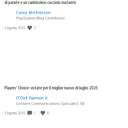
di parate e un carinissimo cucciolo mutante
Corey Brotherson
PlayStation Blog Contributor
5
Data
3 Agosto, 2026
di
pubblicazione:
Players’ Choice: votate per il miglior nuovo di luglio 2026
O’Dell Harmon Jr.
Content Communications Specialist, SIE
1
8
Data
3 Agosto, 2026
di
pubblicazione: