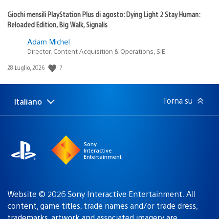
Giochi mensili PlayStation Plus di agosto: Dying Light 2 Stay Human:
Reloaded Edition, Big Walk, Signalis
Adam Michel
Director, Content Acquisition & Operations, SIE
7
Data
28 Luglio, 2026
di
pubblicazione:
Torna su
Italiano
Seleziona
Regione
una
attuale:
Regione
Sony
Interactive
Entertainment
Website © 2026 Sony Interactive Entertainment. All
content, game titles, trade names and/or trade dress,
trademarks, artwork and associated imagery are