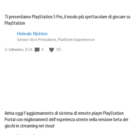
Ti presentiamo PlayStation 5 Pro, il modo più spettacolare di giocare su
PlayStation
Hideaki Nishino
Senior Vice President, Platform Experience
4
130
Data
12 Settembre, 2024
di
pubblicazione:
Arriva oggi l’aggiornamento di sistema di remote player PlayStation
Portal con miglioramenti dell’esperienza utente nella versione beta dei
giochi in streaming nel cloud