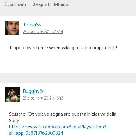
5
Commenti
2
Risposte dell'autore
Tensa85
28 dicembre 2012 a 15:14
Troppo divertente when wiking attack complimenti!
Bugghy84
28 dicembre 2012 a 16:13
Scusate l’Ot volevo segnalare questa iniziativa della
Sony
https://www.facebook.com/SonyPlaystation?
sk=app_538718762805824