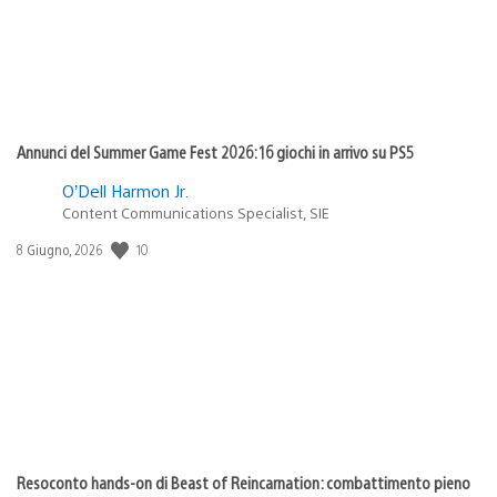
Annunci del Summer Game Fest 2026: 16 giochi in arrivo su PS5
O’Dell Harmon Jr.
Content Communications Specialist, SIE
10
Data
8 Giugno, 2026
di
pubblicazione:
Resoconto hands-on di Beast of Reincarnation: combattimento pieno