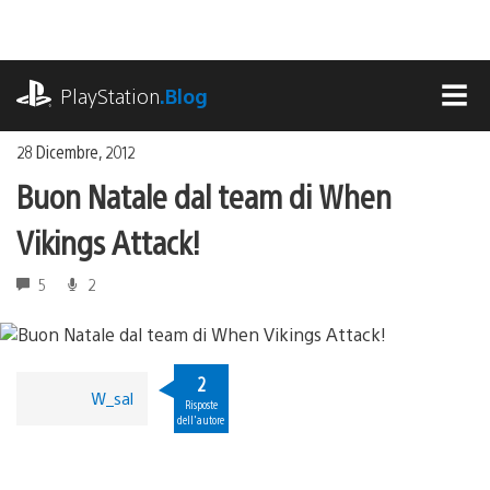
Salta
al
contenuto
playstation.com
PlayStation
.Blog
MEN
28 Dicembre, 2012
Buon Natale dal team di When
Vikings Attack!
5
2
2
W_sal
Risposte
dell'autore