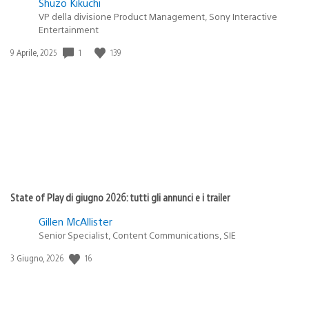
Shuzo Kikuchi
VP della divisione Product Management, Sony Interactive
Entertainment
1
139
Data
9 Aprile, 2025
di
pubblicazione:
State of Play di giugno 2026: tutti gli annunci e i trailer
Gillen McAllister
Senior Specialist, Content Communications, SIE
16
Data
3 Giugno, 2026
di
pubblicazione: