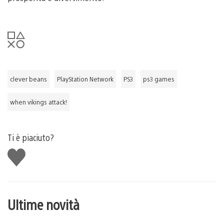
clever beans
PlayStation Network
PS3
ps3 games
when vikings attack!
Ti è piaciuto?
Mi
piace
Ultime novità