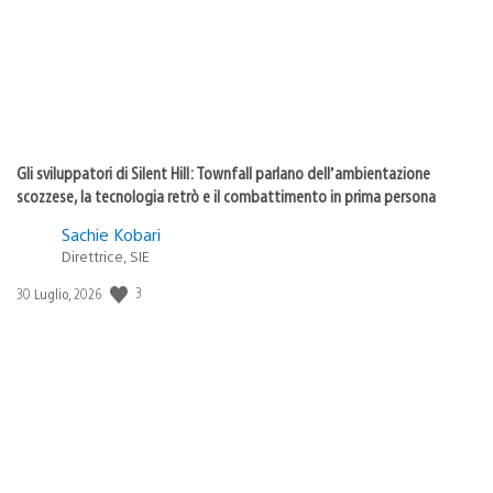
Gli sviluppatori di Silent Hill: Townfall parlano dell’ambientazione
scozzese, la tecnologia retrò e il combattimento in prima persona
Sachie Kobari
Direttrice, SIE
3
Data
30 Luglio, 2026
di
pubblicazione: