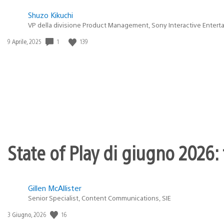
Shuzo Kikuchi
VP della divisione Product Management, Sony Interactive Entert
1
139
Data
9 Aprile, 2025
di
pubblicazione:
State of Play di giugno 2026: t
Gillen McAllister
Senior Specialist, Content Communications, SIE
16
Data
3 Giugno, 2026
di