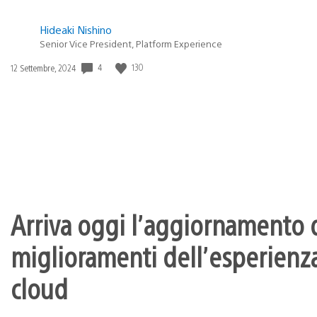
Hideaki Nishino
Senior Vice President, Platform Experience
4
130
Data
12 Settembre, 2024
di
pubblicazione:
Arriva oggi l’aggiornamento d
miglioramenti dell’esperienza
cloud