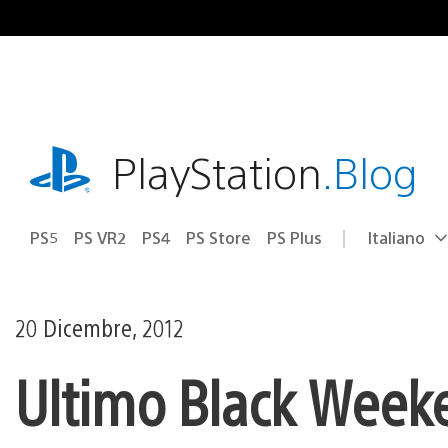
Salta
al
contenuto
playstation.com
PlayStation
.Blog
PS5
PS VR2
PS4
PS Store
PS Plus
Italiano
Seleziona
Regione
una
attuale:
Regione
20 Dicembre, 2012
Ultimo Black Week