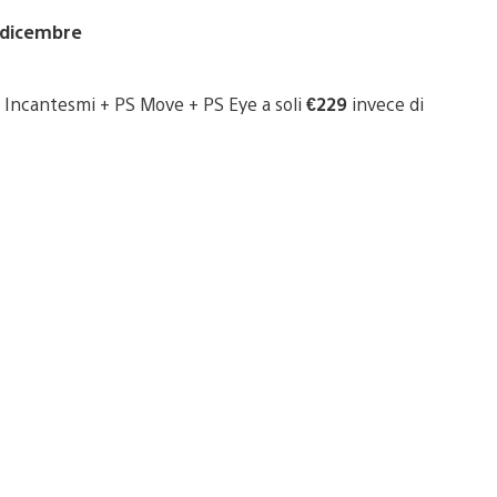
4 dicembre
i Incantesmi + PS Move + PS Eye a soli
€229
invece di