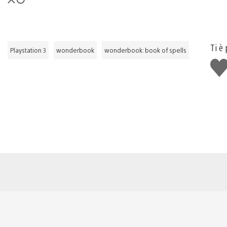
Ti è
Playstation 3
wonderbook
wonderbook: book of spells
Mi
pia