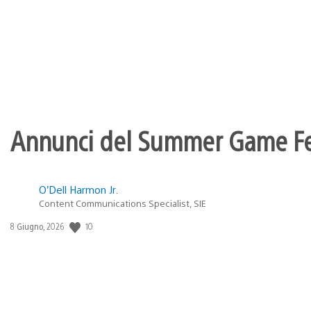
pubblicazione:
Annunci del Summer Game Fest
O’Dell Harmon Jr.
Content Communications Specialist, SIE
10
Data
8 Giugno, 2026
di
pubblicazione: