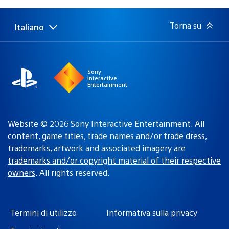
di
pubblicazione:
Torna su
Italiano
Seleziona
Regione
una
attuale:
Regione
Sony
Interactive
Entertainment
Website © 2026 Sony Interactive Entertainment. All
content, game titles, trade names and/or trade dress,
trademarks, artwork and associated imagery are
trademarks and/or copyright material of their respective
owners
. All rights reserved.
Termini di utilizzo
Informativa sulla privacy