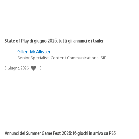
State of Play di giugno 2026: tutti gli annunci e i trailer
Gillen McAllister
Senior Specialist, Content Communications, SIE
16
Data
3 Giugno, 2026
di
pubblicazione:
Annunci del Summer Game Fest 2026: 16 giochi in arrivo su PS5