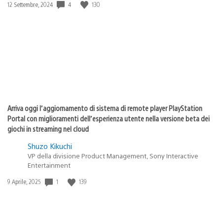
4
130
Data
12 Settembre, 2024
di
pubblicazione:
Arriva oggi l’aggiornamento di sistema di remote player PlayStation
Portal con miglioramenti dell’esperienza utente nella versione beta dei
giochi in streaming nel cloud
Shuzo Kikuchi
VP della divisione Product Management, Sony Interactive
Entertainment
1
139
Data
9 Aprile, 2025
di
pubblicazione: