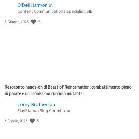
O’Dell Harmon Jr.
Content Communications Specialist, SIE
10
Data
8 Giugno, 2026
di
pubblicazione:
Resoconto hands-on di Beast of Reincarnation: combattimento pieno
di parate e un carinissimo cucciolo mutante
Corey Brotherson
PlayStation Blog Contributor
5
Data
3 Agosto, 2026
di
pubblicazione: