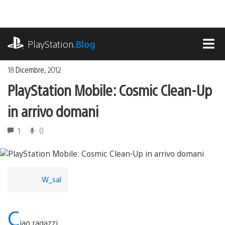
Salta
al
contenuto
playstation.com
PlayStation
.Blog
MEN
18 Dicembre, 2012
PlayStation Mobile: Cosmic Clean-Up
in arrivo domani
1
0
W_sal
C
iao ragazzi,