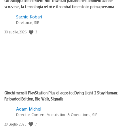
Gli sviluppatori di Silent Hill: Townfall parlano dell’ambientazione
scozzese, la tecnologia retrò e il combattimento in prima persona
Sachie Kobari
Direttrice, SIE
3
Data
30 Luglio, 2026
di
pubblicazione:
Giochi mensili PlayStation Plus di agosto: Dying Light 2 Stay Human:
Reloaded Edition, Big Walk, Signalis
Adam Michel
Director, Content Acquisition & Operations, SIE
7
Data
28 Luglio, 2026