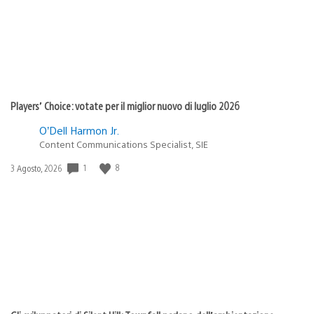
Players’ Choice: votate per il miglior nuovo di luglio 2026
O’Dell Harmon Jr.
Content Communications Specialist, SIE
1
8
Data
3 Agosto, 2026
di
pubblicazione: