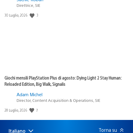
Direttrice, SIE
3
Data
30 Luglio, 2026
di
pubblicazione:
Giochi mensili PlayStation Plus di agosto: Dying Light 2 Stay Human:
Reloaded Edition, Big Walk, Signalis
Adam Michel
Director, Content Acquisition & Operations, SIE
7
Data
28 Luglio, 2026
di
pubblicazione:
Torna su
Italiano