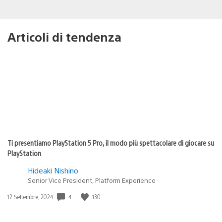
Articoli di tendenza
Ti presentiamo PlayStation 5 Pro, il modo più spettacolare di giocare su
PlayStation
Hideaki Nishino
Senior Vice President, Platform Experience
4
130
Data
12 Settembre, 2024
di
pubblicazione: