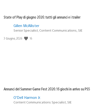
State of Play di giugno 2026: tutti gli annunci e i trailer
Gillen McAllister
Senior Specialist, Content Communications, SIE
16
Data
3 Giugno, 2026
di
pubblicazione:
Annunci del Summer Game Fest 2026: 16 giochi in arrivo su PS5
O’Dell Harmon Jr.
Content Communications Specialist, SIE