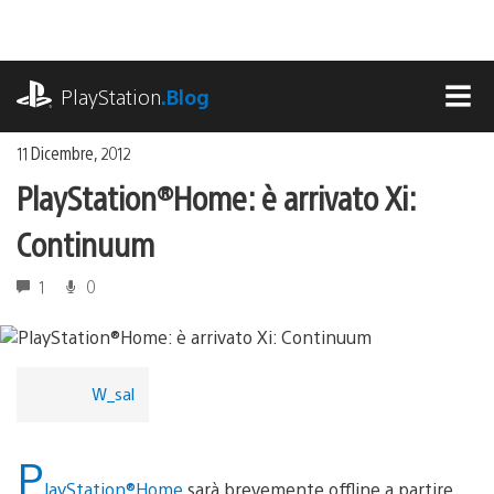
Salta
al
contenuto
playstation.com
PlayStation
.Blog
MEN
11 Dicembre, 2012
PlayStation®Home: è arrivato Xi:
Continuum
1
0
W_sal
P
layStation®Home
sarà brevemente offline a partire