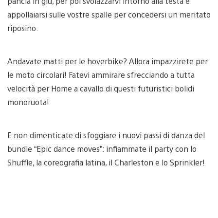
pancia in giù, per poi svolazzarvi intorno alla testa e
appollaiarsi sulle vostre spalle per concedersi un meritato
riposino.
Andavate matti per le hoverbike? Allora impazzirete per
le moto circolari! Fatevi ammirare sfrecciando a tutta
velocità per Home a cavallo di questi futuristici bolidi
monoruota!
E non dimenticate di sfoggiare i nuovi passi di danza del
bundle “Epic dance moves”: infiammate il party con lo
Shuffle, la coreografia latina, il Charleston e lo Sprinkler!