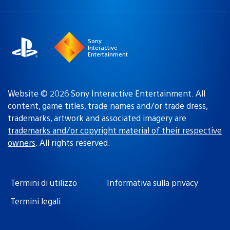
Seleziona
Regione
una
attuale:
Regione
Sony
Interactive
Entertainment
Website © 2026 Sony Interactive Entertainment. All
content, game titles, trade names and/or trade dress,
trademarks, artwork and associated imagery are
trademarks and/or copyright material of their respective
owners
. All rights reserved.
Termini di utilizzo
Informativa sulla privacy
Termini legali