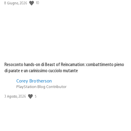
10
Data
8 Giugno, 2026
di
pubblicazione:
Resoconto hands-on di Beast of Reincarnation: combattimento pieno
di parate e un carinissimo cucciolo mutante
Corey Brotherson
PlayStation Blog Contributor
5
Data
3 Agosto, 2026
di
pubblicazione: