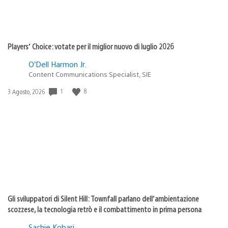
Players’ Choice: votate per il miglior nuovo di luglio 2026
O’Dell Harmon Jr.
Content Communications Specialist, SIE
1
8
Data
3 Agosto, 2026
di
pubblicazione:
Gli sviluppatori di Silent Hill: Townfall parlano dell’ambientazione
scozzese, la tecnologia retrò e il combattimento in prima persona
Sachie Kobari