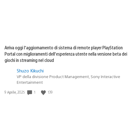
Arriva oggi l’aggiornamento di sistema di remote player PlayStation
Portal con miglioramenti dell’esperienza utente nella versione beta dei
giochi in streaming nel cloud
Shuzo Kikuchi
VP della divisione Product Management, Sony Interactive
Entertainment
1
139
Data
9 Aprile, 2025
di
pubblicazione: